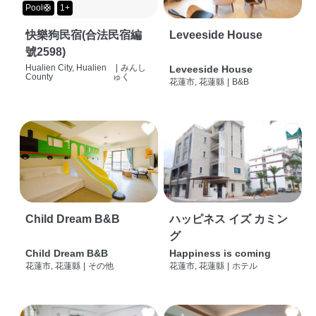
Pool🛟
1+
快樂狗民宿(合法民宿編
Leveeside House
號2598)
Hualien City, Hualien
|
みんし
Leveeside House
County
ゅく
花蓮市, 花蓮縣
|
B&B
Child Dream B&B
ハッピネス イズ カミン
グ
Child Dream B&B
Happiness is coming
花蓮市, 花蓮縣
|
その他
花蓮市, 花蓮縣
|
ホテル