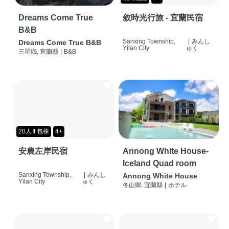
Dreams Come True
敘時光行旅 - 宜蘭民宿
B&B
Sanxing Township,
|
みんし
Dreams Come True B&B
Yilan City
ゅく
三星鄉, 宜蘭縣
|
B&B
20人⬆包棟
4+
安農左岸民宿
Annong White House-
Iceland Quad room
Sanxing Township,
|
みんし
Annong White House
Yilan City
ゅく
冬山鄉, 宜蘭縣
|
ホテル