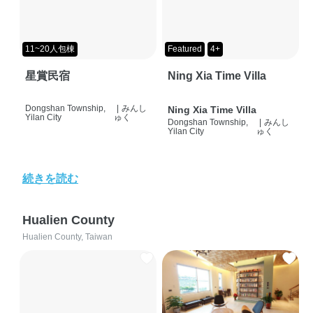
11~20人包棟
Featured
4+
星賞民宿
Ning Xia Time Villa
Dongshan Township,
|
みんし
Ning Xia Time Villa
Yilan City
ゅく
Dongshan Township,
|
みんし
Yilan City
ゅく
続きを読む
Hualien County
Hualien County, Taiwan