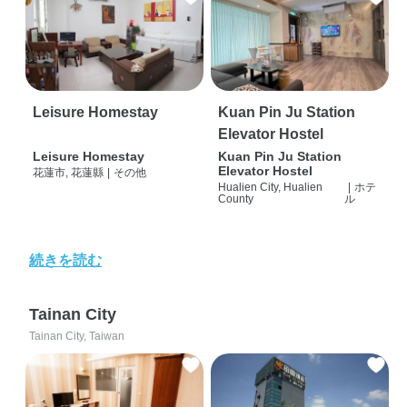
Leisure Homestay
Kuan Pin Ju Station
Elevator Hostel
Leisure Homestay
Kuan Pin Ju Station
Elevator Hostel
花蓮市, 花蓮縣
|
その他
Hualien City, Hualien
|
ホテ
County
ル
続きを読む
Tainan City
Tainan City, Taiwan