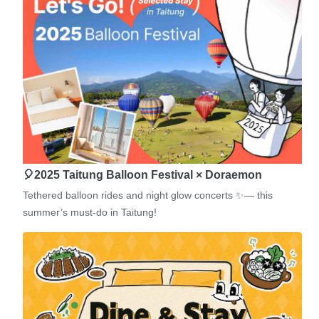
🎈2025 Taitung Balloon Festival × Doraemon
Tethered balloon rides and night glow concerts ✨— this
summer’s must-do in Taitung!