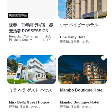
獨旅主題專區
恆春｜百年銀行民宿｜感
ウナ ベイビー ホテル
覺活著 POSSESSION |
背包客棧 | 恆春必住特色
Hengchun Township,
|
みん
Una Baby Hotel
Pingtung County
しゅく
恆春鎮, 屏東縣
|
ホテル
旅店 | HOSTEL |
ミラ ベラ ゲスト ハウス
Mambo Boutique Hotel
Mira Bella Guest House
Mambo Boutique Hotel
恆春鎮, 屏東縣
|
ホテル
恆春鎮, 屏東縣
|
ホテル