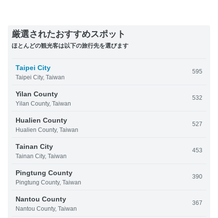
厳選されたおすすめスポット
ほとんどの観光客は以下の旅行先を選びます
Taipei City
595
Taipei City, Taiwan
Yilan County
532
Yilan County, Taiwan
Hualien County
527
Hualien County, Taiwan
Tainan City
453
Tainan City, Taiwan
Pingtung County
390
Pingtung County, Taiwan
Nantou County
367
Nantou County, Taiwan