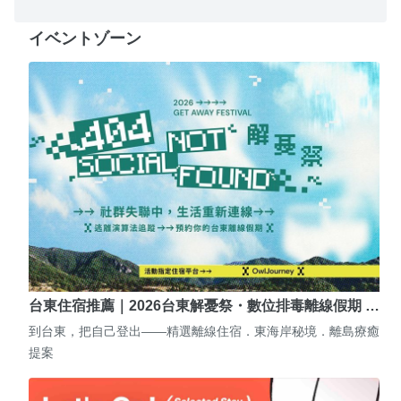
イベントゾーン
台東住宿推薦｜2026台東解憂祭・數位排毒離線假期 …
到台東，把自己登出——精選離線住宿．東海岸秘境．離島療癒
提案