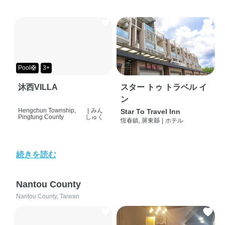
Pool🛟
3+
沐西VILLA
スター トゥ トラベル イ
ン
Hengchun Township,
|
みん
Star To Travel Inn
Pingtung County
しゅく
恆春鎮, 屏東縣
|
ホテル
続きを読む
Nantou County
Nantou County, Taiwan