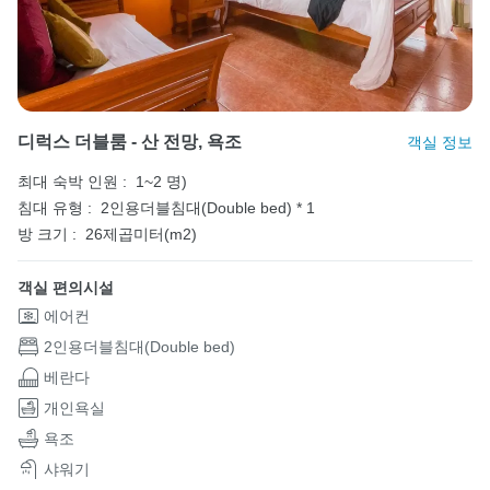
디럭스 더블룸 - 산 전망, 욕조
객실 정보
최대 숙박 인원 :
1~2 명)
침대 유형 :
2인용더블침대(Double bed) * 1
방 크기 :
26제곱미터(m2)
객실 편의시설
에어컨
2인용더블침대(Double bed)
베란다
개인욕실
욕조
샤워기