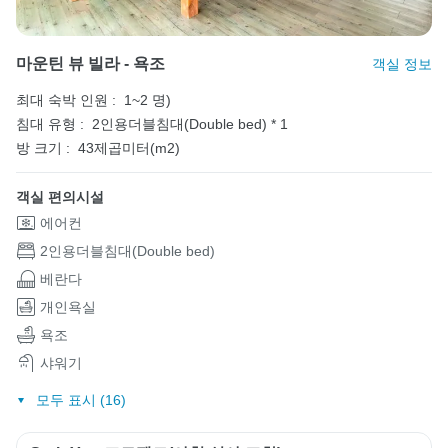
마운틴 뷰 빌라 - 욕조
객실 정보
최대 숙박 인원 :
1~2 명)
침대 유형 :
2인용더블침대(Double bed) * 1
방 크기 :
43제곱미터(m2)
객실 편의시설
에어컨
2인용더블침대(Double bed)
베란다
개인욕실
욕조
샤워기
모두 표시 (16)