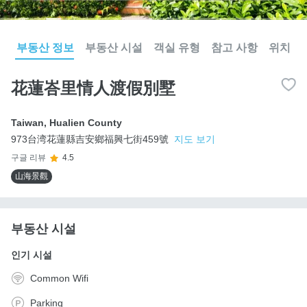
부동산 정보
부동산 시설
객실 유형
참고 사항
위치
花蓮峇里情人渡假別墅
Taiwan
,
Hualien County
973台湾花蓮縣吉安鄉福興七街459號
지도 보기
구글 리뷰
4.5
山海景觀
부동산 시설
인기 시설
Common Wifi
Parking