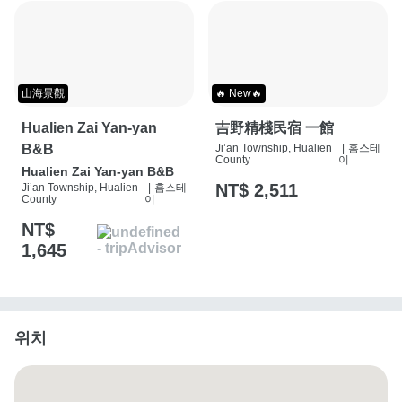
山海景觀
🔥 New🔥
Hualien Zai Yan-yan
吉野精棧民宿 一館
B&B
Ji’an Township, Hualien
|
홈스테
County
이
Hualien Zai Yan-yan B&B
NT$ 2,511
Ji’an Township, Hualien
|
홈스테
County
이
NT$
1,645
위치