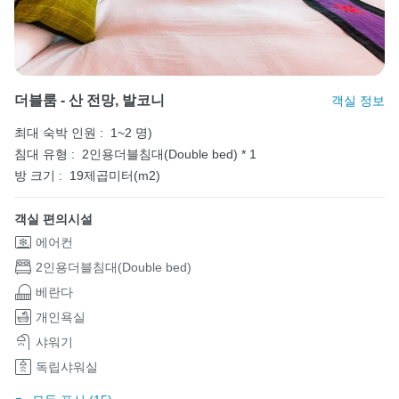
더블룸 - 산 전망, 발코니
객실 정보
최대 숙박 인원 :
1~2 명)
침대 유형 :
2인용더블침대(Double bed) * 1
방 크기 :
19제곱미터(m2)
객실 편의시설
에어컨
2인용더블침대(Double bed)
베란다
개인욕실
샤워기
독립샤워실