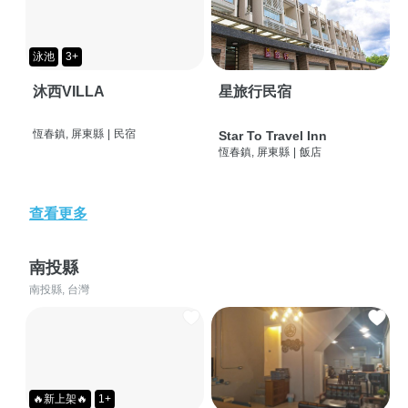
泳池
3+
沐西VILLA
星旅行民宿
恆春鎮, 屏東縣
|
民宿
Star To Travel Inn
恆春鎮, 屏東縣
|
飯店
查看更多
南投縣
南投縣, 台灣
🔥新上架🔥
1+