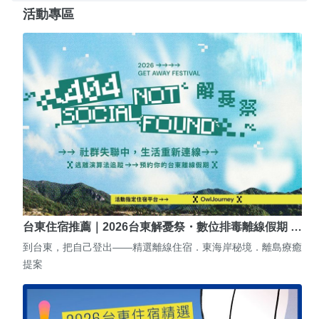
活動專區
台東住宿推薦｜2026台東解憂祭・數位排毒離線假期 …
到台東，把自己登出——精選離線住宿．東海岸秘境．離島療癒
提案