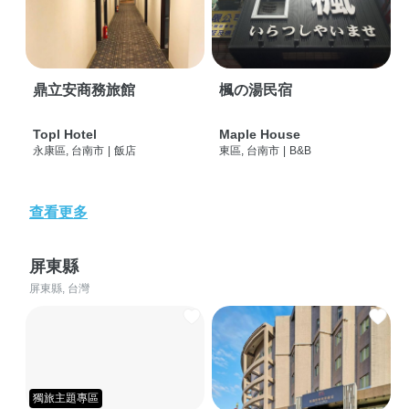
鼎立安商務旅館
楓の湯民宿
Topl Hotel
Maple House
永康區, 台南市
|
飯店
東區, 台南市
|
B&B
查看更多
屏東縣
屏東縣, 台灣
獨旅主題專區