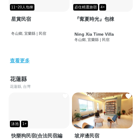
11~20人包棟
必住精選旅宿
4+
星賞民宿
『寗夏時光』包棟
冬山鄉, 宜蘭縣
|
民宿
Ning Xia Time Villa
冬山鄉, 宜蘭縣
|
民宿
查看更多
花蓮縣
花蓮縣, 台灣
泳池
1+
快樂狗民宿(合法民宿編
坡岸邊民宿