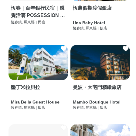
恆春｜百年銀行民宿｜感
恆農假期渡假飯店
覺活著 POSSESSION |
背包客棧 | 恆春必住特色
恆春鎮, 屏東縣
|
民宿
Una Baby Hotel
恆春鎮, 屏東縣
|
飯店
旅店 | HOSTEL |
墾丁米拉貝拉
曼波・大宅門精緻旅店
Mira Bella Guest House
Mambo Boutique Hotel
恆春鎮, 屏東縣
|
飯店
恆春鎮, 屏東縣
|
飯店