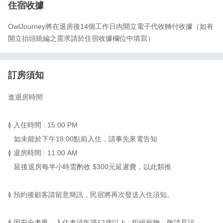
住宿收據
OwlJourney將在退房後14個工作日內開立電子代收轉付收據（如有
開立抬頭統編之需求請於住宿收據欄位中填寫）
訂房須知
進退房時間

≬ 入住時間 : 15:00 PM

   如未能於下午18:00點前入住，請事先來電告知

≬ 退房時間 : 11:00 AM

   延後退房每半小時需酌收 $300元延遲費，以此類推

≬ 預約後顧客請留意簡訊，民宿將再次發送入住須知。

≬ 因安全考量，入住者須年滿12歲以上 ; 拒絕寵物，敬請見諒。
