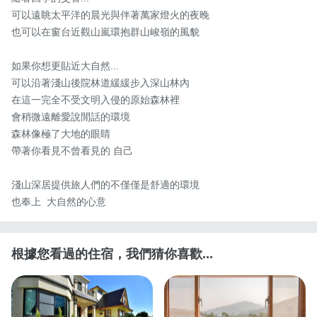
可以遠眺太平洋的晨光與伴著萬家燈火的夜晚 

也可以在窗台近觀山嵐環抱群山峻嶺的風貌 

如果你想更貼近大自然...

可以沿著淺山後院林道緩緩步入深山林內 

在這一完全不受文明入侵的原始森林裡

會稍微遠離愛說閒話的環境

森林像極了大地的眼睛 

帶著你看見不曾看見的 自己 

淺山深居提供旅人們的不僅僅是舒適的環境

也奉上  大自然的心意
根據您看過的住宿，我們猜你喜歡...