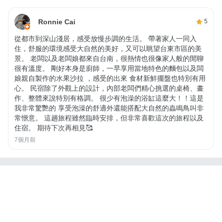
Ronnie Cai
5
從都市到深山淺居，感受放慢步調的生活。 帶著家人一同入
住，舒服的環境感受大自然的美好，又可以眺望台東市區的美
景。 老闆以及老闆娘都來自台南，很熱情也很像家人般的閒聊
很有溫度。 剛好本身是廚師，一早享用當地特色的麵包以及闆
娘親自製作的水果沙拉 ，感受的出來 食材新鮮擺盤也特別有用
心。 民宿除了外觀上的設計，內部老闆們精心挑選的桌椅、畫
作、整體來說特別有格調。 很少有泡澡的浴缸這麼大！！這是
我非常驚艷的 享受泡澡的舒適外還能搭配大自然的蟲鳴鳥叫非
常愜意。 這趟旅程雖然臨時安排，但非常喜歡這次的旅程以及
住宿。 期待下次再相見🥰
7個月前