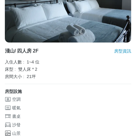
淺山/ 四人房 2F
房型資訊
入住人數 :
1~4 位
床型 :
雙人床 * 2
房間大小 :
21坪
房型設施
空調
暖氣
書桌
沙發
山景