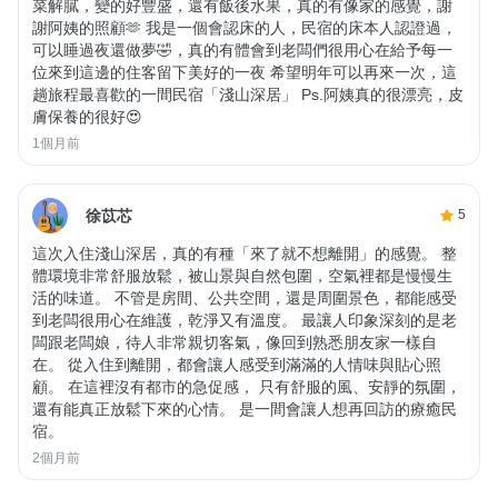
菜解膩，變的好豐盛，還有飯後水果，真的有像家的感覺，謝
謝阿姨的照顧🫶 我是一個會認床的人，民宿的床本人認證過，
可以睡過夜還做夢🤣，真的有體會到老闆們很用心在給予每一
位來到這邊的住客留下美好的一夜 希望明年可以再來一次，這
趟旅程最喜歡的一間民宿「淺山深居」 Ps.阿姨真的很漂亮，皮
膚保養的很好😍
1個月前
徐苡芯
5
這次入住淺山深居，真的有種「來了就不想離開」的感覺。 整
體環境非常舒服放鬆，被山景與自然包圍，空氣裡都是慢慢生
活的味道。 不管是房間、公共空間，還是周圍景色，都能感受
到老闆很用心在維護，乾淨又有溫度。 最讓人印象深刻的是老
闆跟老闆娘，待人非常親切客氣，像回到熟悉朋友家一樣自
在。 從入住到離開，都會讓人感受到滿滿的人情味與貼心照
顧。 在這裡沒有都市的急促感， 只有舒服的風、安靜的氛圍，
還有能真正放鬆下來的心情。 是一間會讓人想再回訪的療癒民
宿。
2個月前