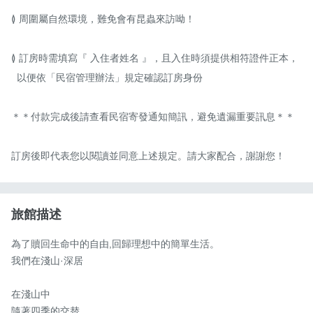
≬ 周圍屬自然環境，難免會有昆蟲來訪呦！

≬ 訂房時需填寫『 入住者姓名 』，且入住時須提供相符證件正本，

  以便依「民宿管理辦法」規定確認訂房身份

＊＊付款完成後請查看民宿寄發通知簡訊，避免遺漏重要訊息＊＊

訂房後即代表您以閱讀並同意上述規定。請大家配合，謝謝您！
旅館描述
為了贖回生命中的自由,回歸理想中的簡單生活。

我們在淺山·深居 

在淺山中

隨著四季的交替...
