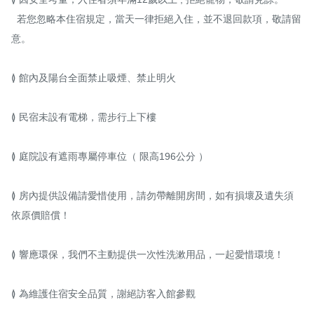
  若您忽略本住宿規定，當天一律拒絕入住，並不退回款項，敬請留
意。

≬ 館內及陽台全面禁止吸煙、禁止明火

≬ 民宿未設有電梯，需步行上下樓

≬ 庭院設有遮雨專屬停車位（ 限高196公分 ）

≬ 房內提供設備請愛惜使用，請勿帶離開房間，如有損壞及遺失須
依原價賠償！

≬ 響應環保，我們不主動提供一次性洗漱用品，一起愛惜環境！

≬ 為維護住宿安全品質，謝絕訪客入館參觀
