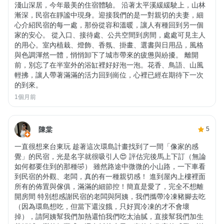
淺山深居，今年最美的住宿體驗。 沿著太平溪緩緩駛上，山林
漸深，民宿在靜謐中現身。迎接我們的是一對親切的夫妻，細
心介紹民宿的每一處，那份從容和溫暖，讓人有種回到另一個
家的安心。 從入口、接待處、公共空間到房間，處處可見主人
的用心。室內植栽、燈飾、香氛、掛畫、選書與日用品，風格
與色調渾然一體，悄悄卸下了城市帶來的疲憊與紛擾。 離開
前，別忘了在半室外的浴缸裡好好泡一泡。花香、鳥語、山風
輕拂，讓人帶著滿滿的活力回到崗位，心裡已經在期待下一次
的到來。
1個月前
陳棠
5
一直很想來台東玩 趁著這次環島計畫找到了一間「像家的感
覺」的民宿，光是名字就很吸引人😍 評估完後馬上下訂（無論
如何都要住到的那種🤣） 雖然路途中微微的小山路，一下車看
到民宿的外觀、老闆，真的有一種親切感！ 進到屋內上樓裡面
所有的佈置與傢俱，滿滿的細節控！簡直是愛了，完全不想離
開房間 特別想感謝民宿的老闆與阿姨，我們攜帶冷凍豬腳去吃
（因為環島想吃，但當下還沒餓，只好買冷凍的才不會壞
掉），請阿姨幫我們加熱還怕我們吃太油膩，直接幫我們加生