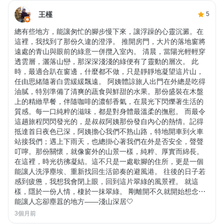
王槿
5
總有些地方，能讓匆忙的腳步慢下來，讓浮躁的心靈沉澱。在
這裡，我找到了那份久違的澄淨。 推開房門，大片的落地窗將
遠處的青山與眼前的綠意一併攬入室內。 清晨，當陽光輕輕穿
透雲層，灑落山巒，那深深淺淺的綠便有了靈動的層次。 此
時，最適合趴在窗邊，什麼都不做，只是靜靜地凝望這片山，
任由思緒隨著白雲緩緩飄遠。 阿姨體諒旅人出門在外總是吃得
油膩，特別準備了清爽的蔬食與鮮甜的水果。那份盛裝在木盤
上的精緻早餐，伴隨咖啡的濃郁香氣，在晨光下閃爍著生活的
質感。每一口純粹的滋味，都是對身體最溫柔的撫慰。 而最令
這趟旅程閃閃發光的，是叔叔阿姨那份發自內心的熱情。記得
抵達首日夜色已深，阿姨擔心我們不熟山路，特地開車到火車
站接我們；遇上下雨天，也總掛心著我們在外是否安全，聲聲
叮嚀。那份關懷，就像窗外的山景一樣，純粹、厚實而綿長。
在這裡，時光彷彿凝結。這不只是一處歇腳的住所，更是一個
能讓人洗淨塵埃、重新找回生活節奏的避風港。 往後的日子若
感到疲憊，我想我會閉上眼，回到這片翠綠的風景裡。 就這
樣，隱於一份人情，棲於一抹翠綠。 剛離開不久就開始想念⋯
能讓人忘卻塵囂的地方——淺山深居🤍
3個月前