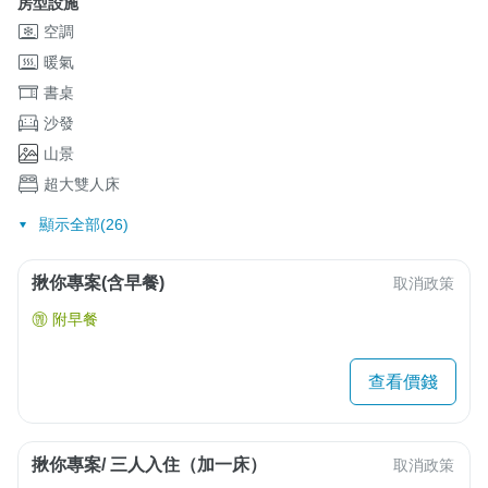
房型設施
空調
暖氣
書桌
沙發
山景
超大雙人床
顯示全部(26)
揪你專案(含早餐)
取消政策
附早餐
查看價錢
揪你專案/ 三人入住（加一床）
取消政策