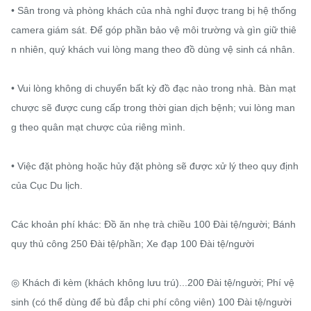
• Sân trong và phòng khách của nhà nghỉ được trang bị hệ thống 
camera giám sát. Để góp phần bảo vệ môi trường và gìn giữ thiê
n nhiên, quý khách vui lòng mang theo đồ dùng vệ sinh cá nhân.

• Vui lòng không di chuyển bất kỳ đồ đạc nào trong nhà. Bàn mạt 
chược sẽ được cung cấp trong thời gian dịch bệnh; vui lòng man
g theo quân mạt chược của riêng mình.

• Việc đặt phòng hoặc hủy đặt phòng sẽ được xử lý theo quy định 
của Cục Du lịch.

Các khoản phí khác: Đồ ăn nhẹ trà chiều 100 Đài tệ/người; Bánh 
quy thủ công 250 Đài tệ/phần; Xe đạp 100 Đài tệ/người

◎ Khách đi kèm (khách không lưu trú)...200 Đài tệ/người; Phí vệ 
sinh (có thể dùng để bù đắp chi phí công viên) 100 Đài tệ/người 