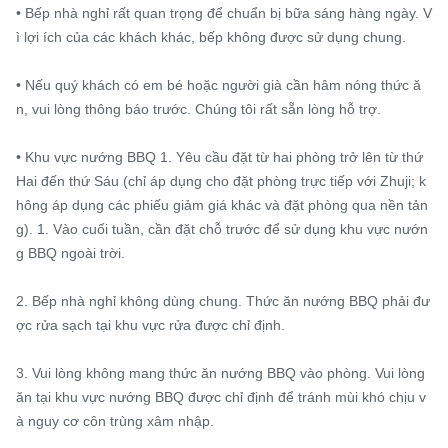
• Bếp nhà nghỉ rất quan trọng để chuẩn bị bữa sáng hàng ngày. V
ì lợi ích của các khách khác, bếp không được sử dụng chung.

• Nếu quý khách có em bé hoặc người già cần hâm nóng thức ă
n, vui lòng thông báo trước. Chúng tôi rất sẵn lòng hỗ trợ.

• Khu vực nướng BBQ 1. Yêu cầu đặt từ hai phòng trở lên từ thứ 
Hai đến thứ Sáu (chỉ áp dụng cho đặt phòng trực tiếp với Zhuji; k
hông áp dụng các phiếu giảm giá khác và đặt phòng qua nền tản
g). 1. Vào cuối tuần, cần đặt chỗ trước để sử dụng khu vực nướn
g BBQ ngoài trời.

2. Bếp nhà nghỉ không dùng chung. Thức ăn nướng BBQ phải đư
ợc rửa sạch tại khu vực rửa được chỉ định.

3. Vui lòng không mang thức ăn nướng BBQ vào phòng. Vui lòng 
ăn tại khu vực nướng BBQ được chỉ định để tránh mùi khó chịu v
à nguy cơ côn trùng xâm nhập.
