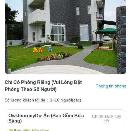
Chỉ Có Phòng Riêng (vui Lòng Đặt
Thông tin phòng
Phòng Theo Số Người)
Số lượng khách tối đa :
1~16 Người(các)
OwlJourneyDự Án (Bao Gồm Bữa
Chính sách hủy
Sáng)
bỏ
Bao gồm bữa sáng