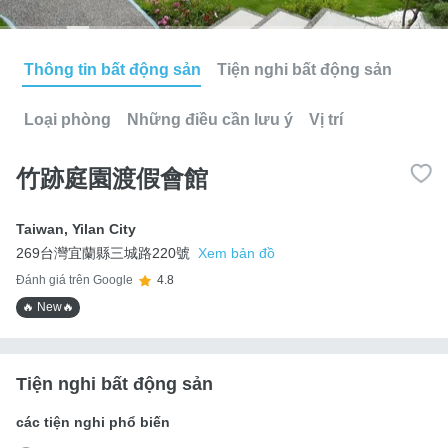
Thông tin bất động sản
Tiện nghi bất động sản
Loại phòng
Những điều cần lưu ý
Vị trí
竹跡庭園渡假會館
Taiwan
,
Yilan City
269台灣宜蘭縣三城路220號
Xem bản đồ
Đánh giá trên Google
4.8
🔥 New🔥
Tiện nghi bất động sản
các tiện nghi phổ biến