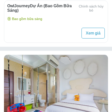
OwlJourneyDự Án (Bao Gồm Bữa
Chính sách hủy
Sáng)
bỏ
Bao gồm bữa sáng
Xem giá