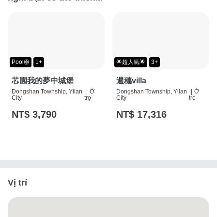
Pool🛟
1+
🌟超人氣🌟
3+
芯園我的夢中城堡
週穗villa
Dongshan Township, Yilan
|
Ở
Dongshan Township, Yilan
|
Ở
City
trọ
City
trọ
NT$ 3,790
NT$ 17,316
Vị trí