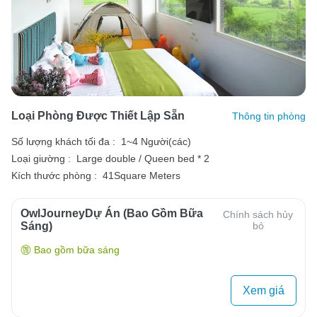
Loại Phòng Được Thiết Lập Sẵn
Thông tin phòng
Số lượng khách tối đa :
1~4 Người(các)
Loại giường :
Large double / Queen bed * 2
Kích thước phòng :
41Square Meters
OwlJourneyDự Án (Bao Gồm Bữa
Chính sách hủy
Sáng)
bỏ
Bao gồm bữa sáng
Xem giá