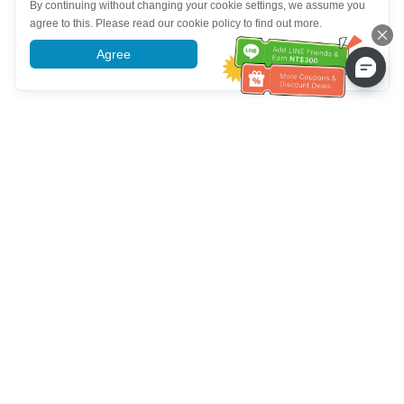
By continuing without changing your cookie settings, we assume you
agree to this. Please read our cookie policy to find out more.
Agree
More information
Hỗ trợ dịch vụ khách hàng
Hãy gọi cho chúng tôi：
+886-2-6610-0183
(Thân thiện với
người cao tuổi)
Số fax：
+886-2-6610-0185
Giờ làm việc：
Các ngày trong tuần 10:00 ~ 18:30