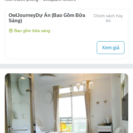
OwlJourneyDự Án (Bao Gồm Bữa
Chính sách hủy
Sáng)
bỏ
Bao gồm bữa sáng
Xem giá