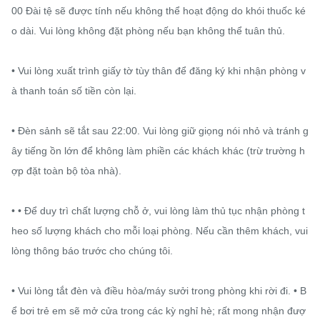
00 Đài tệ sẽ được tính nếu không thể hoạt động do khói thuốc ké
o dài. Vui lòng không đặt phòng nếu bạn không thể tuân thủ.

• Vui lòng xuất trình giấy tờ tùy thân để đăng ký khi nhận phòng v
à thanh toán số tiền còn lại.

• Đèn sảnh sẽ tắt sau 22:00. Vui lòng giữ giọng nói nhỏ và tránh g
ây tiếng ồn lớn để không làm phiền các khách khác (trừ trường h
ợp đặt toàn bộ tòa nhà).

• • Để duy trì chất lượng chỗ ở, vui lòng làm thủ tục nhận phòng t
heo số lượng khách cho mỗi loại phòng. Nếu cần thêm khách, vui 
lòng thông báo trước cho chúng tôi.

• Vui lòng tắt đèn và điều hòa/máy sưởi trong phòng khi rời đi. • B
ể bơi trẻ em sẽ mở cửa trong các kỳ nghỉ hè; rất mong nhận đượ