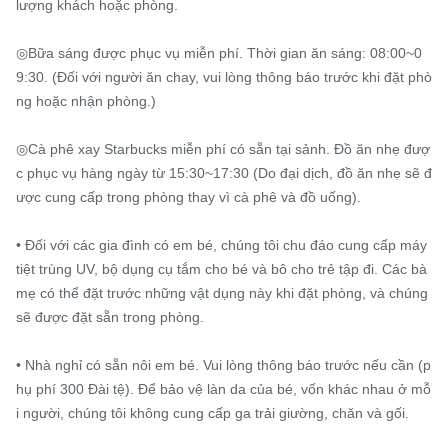
lượng khách hoặc phòng.

◎Bữa sáng được phục vụ miễn phí. Thời gian ăn sáng: 08:00~0
9:30. (Đối với người ăn chay, vui lòng thông báo trước khi đặt phò
ng hoặc nhận phòng.)

◎Cà phê xay Starbucks miễn phí có sẵn tại sảnh. Đồ ăn nhẹ đượ
c phục vụ hàng ngày từ 15:30~17:30 (Do đại dịch, đồ ăn nhẹ sẽ đ
ược cung cấp trong phòng thay vì cà phê và đồ uống).

• Đối với các gia đình có em bé, chúng tôi chu đáo cung cấp máy 
tiệt trùng UV, bộ dụng cụ tắm cho bé và bô cho trẻ tập đi. Các bà 
mẹ có thể đặt trước những vật dụng này khi đặt phòng, và chúng 
sẽ được đặt sẵn trong phòng.

• Nhà nghỉ có sẵn nôi em bé. Vui lòng thông báo trước nếu cần (p
hụ phí 300 Đài tệ). Để bảo vệ làn da của bé, vốn khác nhau ở mỗ
i người, chúng tôi không cung cấp ga trải giường, chăn và gối.
