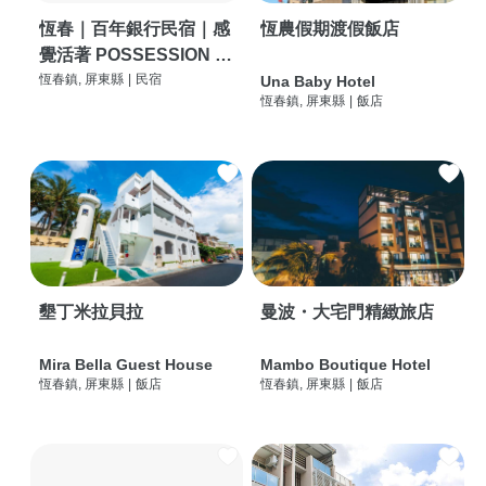
恆春｜百年銀行民宿｜感
恆農假期渡假飯店
覺活著 POSSESSION |
背包客棧 | 恆春必住特色
恆春鎮, 屏東縣
|
民宿
Una Baby Hotel
恆春鎮, 屏東縣
|
飯店
旅店 | HOSTEL |
墾丁米拉貝拉
曼波・大宅門精緻旅店
Mira Bella Guest House
Mambo Boutique Hotel
恆春鎮, 屏東縣
|
飯店
恆春鎮, 屏東縣
|
飯店