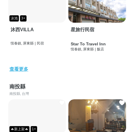
泳池
3+
沐西VILLA
星旅行民宿
恆春鎮, 屏東縣
|
民宿
Star To Travel Inn
恆春鎮, 屏東縣
|
飯店
查看更多
南投縣
南投縣, 台灣
🔥新上架🔥
1+