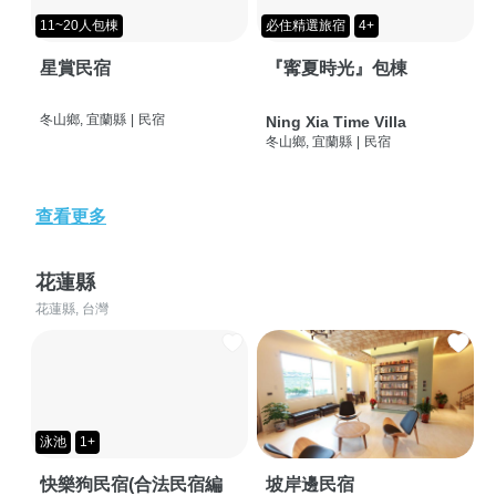
11~20人包棟
必住精選旅宿
4+
星賞民宿
『寗夏時光』包棟
冬山鄉, 宜蘭縣
|
民宿
Ning Xia Time Villa
冬山鄉, 宜蘭縣
|
民宿
查看更多
花蓮縣
花蓮縣, 台灣
泳池
1+
快樂狗民宿(合法民宿編
坡岸邊民宿