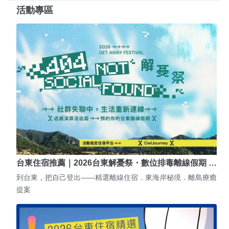
活動專區
台東住宿推薦｜2026台東解憂祭・數位排毒離線假期 …
到台東，把自己登出——精選離線住宿．東海岸秘境．離島療癒
提案