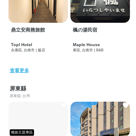
鼎立安商務旅館
楓の湯民宿
Topl Hotel
Maple House
永康區, 台南市
|
飯店
東區, 台南市
|
B&B
查看更多
屏東縣
屏東縣, 台灣
獨旅主題專區