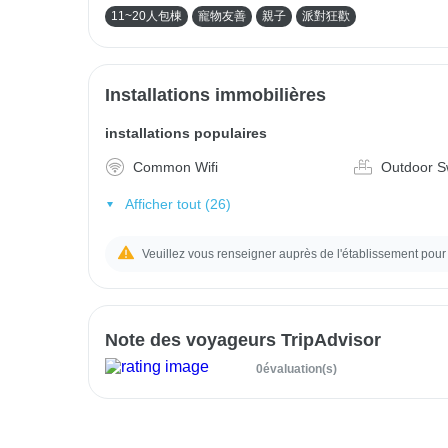
11~20人包棟
寵物友善
親子
派對狂歡
Installations immobilières
installations populaires
Common Wifi
Outdoor S
Afficher tout (26)
Veuillez vous renseigner auprès de l'établissement pour 
Note des voyageurs TripAdvisor
0évaluation(s)