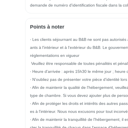
demande de numéro d'identification fiscale dans la 
Points à noter
‧ Les clients séjournant au B&B ne sont pas autorisés à
ants à l'intérieur et à l'extérieur du B&B. Le gouverneme
réglementations en vigueur

 Veuillez être responsable de toutes pénalités et pénalités.

‧ Heure d'arrivée : après 15h30 le même jour ; heure 
‧ N'oubliez pas de présenter votre pièce d'identité lors
‧ Afin de maintenir la qualité de l'hébergement, veuil
type de chambre. Si vous devez ajouter plus de person
‧ Afin de protéger les droits et intérêts des autres pas
es à l'intérieur. Nous nous excusons pour tout inconvén
‧ Afin de maintenir la tranquillité de l'hébergement, 
cter la tranquillité de chacun dans l'espace d'hébergem