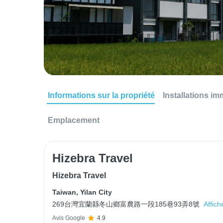
Informations sur la propriété
Installations im
Emplacement
Hizebra Travel
Hizebra Travel
Taiwan
,
Yilan City
269台灣宜蘭縣冬山鄉富農路一段185巷93弄8號
Affich
Avis Google
4.9