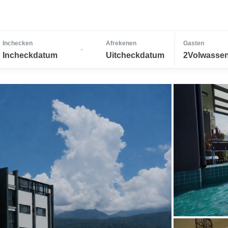
Inchecken
Afrekenen
Gasten
-
Incheckdatum
Uitcheckdatum
2Volwassen