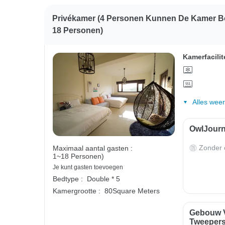
Privékamer (4 Personen Kunnen De Kamer Bo
18 Personen)
Kamerfacilit
Alles wee
OwlJourne
Zonder o
Maximaal aantal gasten :
1~18 Personen)
Je kunt gasten toevoegen
Bedtype :
Double * 5
Kamergrootte :
80Square Meters
Gebouw V
Tweepers