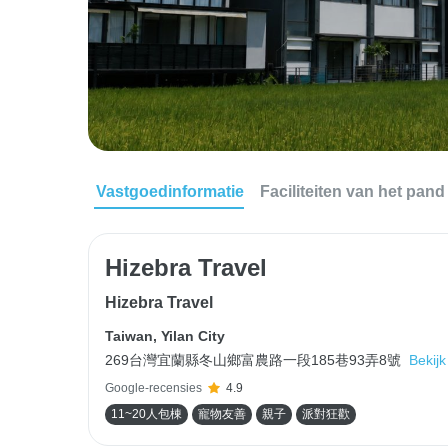
Vastgoedinformatie
Faciliteiten van het pand
Hizebra Travel
Hizebra Travel
Taiwan
,
Yilan City
269台灣宜蘭縣冬山鄉富農路一段185巷93弄8號
Bekijk
Google-recensies
4.9
11~20人包棟
寵物友善
親子
派對狂歡