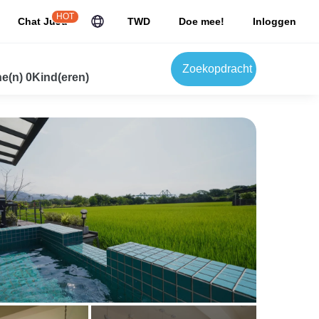
HOT
Chat JuJu
TWD
Doe mee!
Inloggen
Zoekopdracht
e(n) 0Kind(eren)