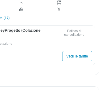
to (17)
eyProgetto (colazione
Politica di
cancellazione
olazione
Vedi le tariffe