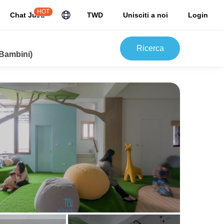
HOT
Chat JuJu
TWD
Unisciti a noi
Login
Ricerca
 Bambini)