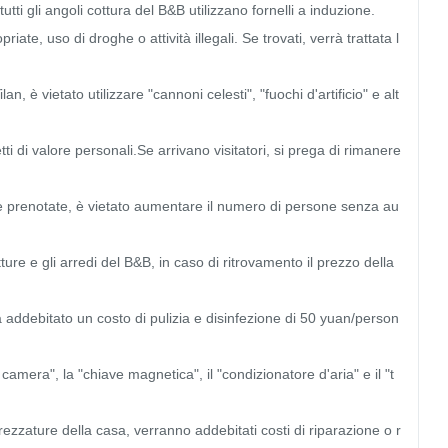
tti gli angoli cottura del B&B utilizzano fornelli a induzione.

ate, uso di droghe o attività illegali. Se trovati, verrà trattata l
, è vietato utilizzare "cannoni celesti", "fuochi d'artificio" e alt
di valore personali.Se arrivano visitatori, si prega di rimanere 
e prenotate, è vietato aumentare il numero di persone senza au
re e gli arredi del B&B, in caso di ritrovamento il prezzo della 
à addebitato un costo di pulizia e disinfezione di 50 yuan/person
amera", la "chiave magnetica", il "condizionatore d'aria" e il "t
rezzature della casa, verranno addebitati costi di riparazione o r