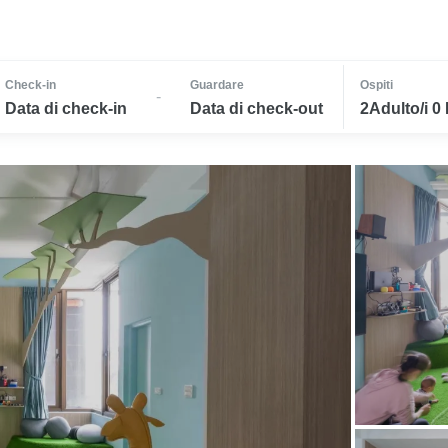
Check-in
Guardare
Ospiti
-
Data di check-in
Data di check-out
2Adulto/i 0