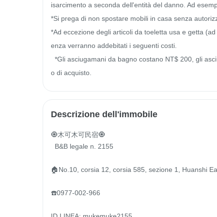
isarcimento a seconda dell'entità del danno. Ad esempi
*Si prega di non spostare mobili in casa senza autorizza
*Ad eccezione degli articoli da toeletta usa e getta (a
enza verranno addebitati i seguenti costi.

  *Gli asciugamani da bagno costano NT$ 200, gli asciugamani costano NT$ 100 e gli altri pagano il doppio del prezz
o di acquisto.
Descrizione dell'immobile
🧿木可木可民宿🧿

  B&B legale n. 2155

🏠No.10, corsia 12, corsia 585, sezione 1, Huanshi East
☎️0977-002-966

ID LINEA: mukemuke2155
