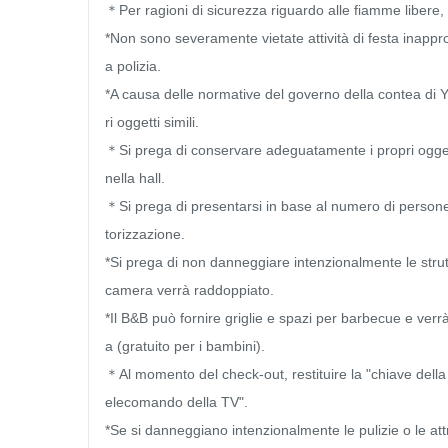
＊Per ragioni di sicurezza riguardo alle fiamme libere, tu
*Non sono severamente vietate attività di festa inappropri
a polizia.

*A causa delle normative del governo della contea di Yilan
ri oggetti simili.

＊Si prega di conservare adeguatamente i propri oggetti 
nella hall.

＊Si prega di presentarsi in base al numero di person
torizzazione.

*Si prega di non danneggiare intenzionalmente le struttu
camera verrà raddoppiato.

*Il B&B può fornire griglie e spazi per barbecue e verr
a (gratuito per i bambini).

＊Al momento del check-out, restituire la "chiave della c
elecomando della TV".

*Se si danneggiano intenzionalmente le pulizie o le att