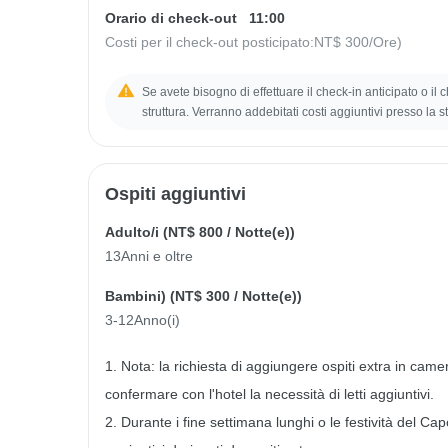
Orario di check-out
11:00
Costi per il check-out posticipato:
NT$ 300
/Ore)
Se avete bisogno di effettuare il check-in anticipato o il
struttura. Verranno addebitati costi aggiuntivi presso la st
Ospiti aggiuntivi
Adulto/i (
NT$ 800
/ Notte(e))
13Anni e oltre
Bambini) (
NT$ 300
/ Notte(e))
3-12Anno(i)
1. Nota: la richiesta di aggiungere ospiti extra in came
confermare con l'hotel la necessità di letti aggiuntivi.
2. Durante i fine settimana lunghi o le festività del Ca