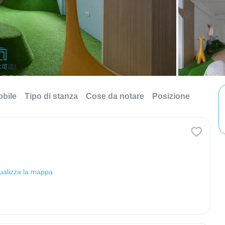
obile
Tipo di stanza
Cose da notare
Posizione
ualizza la mappa