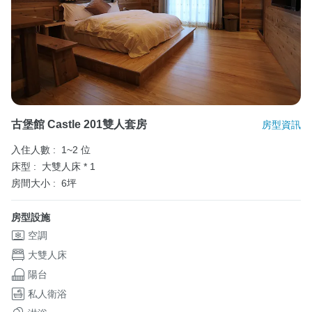
古堡館 Castle 201雙人套房
房型資訊
入住人數 :
1~2 位
床型 :
大雙人床 * 1
房間大小 :
6坪
房型設施
空調
大雙人床
陽台
私人衛浴