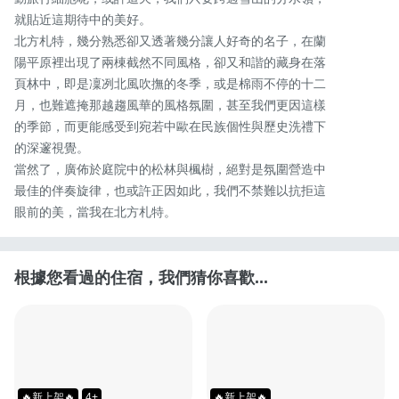
就貼近這期待中的美好。

北方札特，幾分熟悉卻又透著幾分讓人好奇的名子，在蘭

陽平原裡出現了兩棟截然不同風格，卻又和諧的藏身在落

頁林中，即是凜冽北風吹撫的冬季，或是棉雨不停的十二

月，也難遮掩那越趨風華的風格氛圍，甚至我們更因這樣

的季節，而更能感受到宛若中歐在民族個性與歷史洗禮下

的深邃視覺。

當然了，廣佈於庭院中的松林與楓樹，絕對是氛圍營造中

最佳的伴奏旋律，也或許正因如此，我們不禁難以抗拒這

眼前的美，當我在北方札特。
根據您看過的住宿，我們猜你喜歡...
🔥新上架🔥
4+
🔥新上架🔥