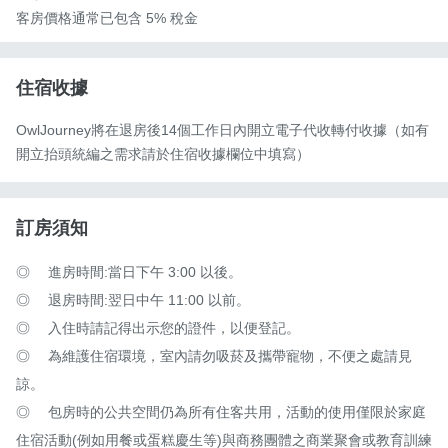
客房價格通常已包含 5% 稅金
住宿收據
OwlJourney將在退房後14個工作日內開立電子代收轉付收據（如有
開立抬頭統編之需求請於住宿收據欄位中填寫）
訂房須知
◎	進房時間:當日下午 3:00 以後。

◎	退房時間:翌日中午 11:00 以前。

◎	入住時請記得出示您的證件，以便登記。

◎	為維護住宿環境，室內請勿吸菸及攜帶寵物，不便之處請見
諒。

◎	包房時的公共空間仍為所有住客共用，活動的使用僅限於家庭
住宿活動(例如用餐或蛋糕慶生等)與商務團體之商業聚會或教育訓練