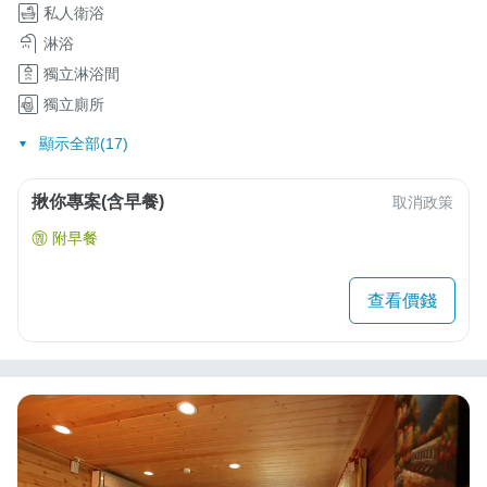
私人衛浴
淋浴
獨立淋浴間
獨立廁所
顯示全部(17)
揪你專案(含早餐)
取消政策
附早餐
查看價錢