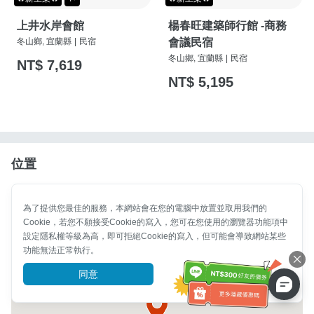
上井水岸會館
楊春旺建築師行館 -商務
冬山鄉, 宜蘭縣
|
民宿
會議民宿
冬山鄉, 宜蘭縣
|
民宿
NT$ 7,619
NT$ 5,195
位置
為了提供您最佳的服務，本網站會在您的電腦中放置並取用我們的
Cookie，若您不願接受Cookie的寫入，您可在您使用的瀏覽器功能項中
設定隱私權等級為高，即可拒絕Cookie的寫入，但可能會導致網站某些
功能無法正常執行。
北方札特 North Zart 宜蘭民宿
同意
前往了解