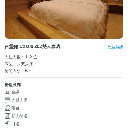
古堡館 Castle 202雙人套房
房型資訊
入住人數 :
1~2 位
床型 :
大雙人床 * 1
房間大小 :
6坪
房型設施
空調
大雙人床
陽台
私人衛浴
淋浴