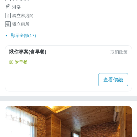
淋浴
獨立淋浴間
獨立廁所
顯示全部(17)
揪你專案(含早餐)
取消政策
附早餐
查看價錢