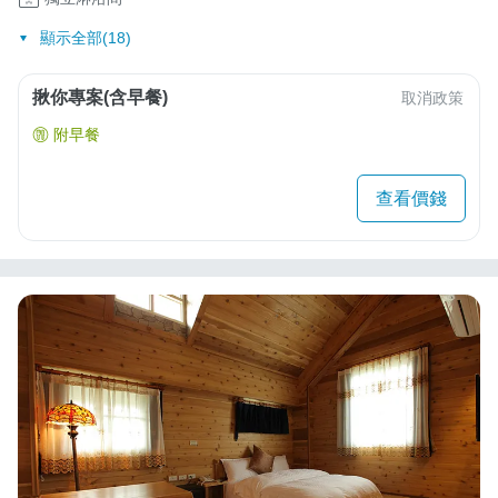
顯示全部(18)
揪你專案(含早餐)
取消政策
附早餐
查看價錢