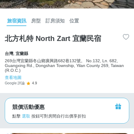
旅宿資訊
房型
訂房須知
位置
北方札特 North Zart 宜蘭民宿
台灣
,
宜蘭縣
269台灣宜蘭縣冬山鄉廣興路682巷132號。 No.132, Ln. 682,
Guangxing Rd., Dongshan Township, Yilan County 269, Taiwan
(R.O.C.)
查看地圖
Google 評論
4.9
競價活動優惠
點擊
選取
按鈕可對房間自行出價享折扣