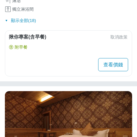
淋浴
獨立淋浴間
顯示全部(18)
揪你專案(含早餐)
取消政策
附早餐
查看價錢