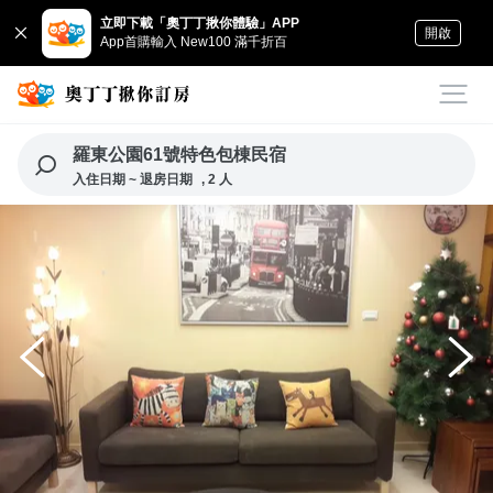
立即下載「奧丁丁揪你體驗」APP
開啟
App首購輸入 New100 滿千折百
羅東公園61號特色包棟民宿
入住日期 ~ 退房日期
, 2 人