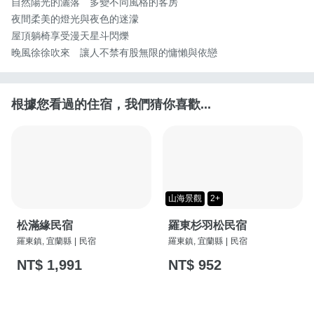
自然陽光的灑落　多變不同風格的客房

夜間柔美的燈光與夜色的迷濛

屋頂躺椅享受漫天星斗閃爍

晚風徐徐吹來　讓人不禁有股無限的慵懶與依戀
根據您看過的住宿，我們猜你喜歡...
山海景觀
2+
松滿緣民宿
羅東杉羽松民宿
羅東鎮, 宜蘭縣
|
民宿
羅東鎮, 宜蘭縣
|
民宿
NT$ 1,991
NT$ 952