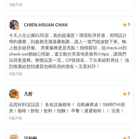
3個月前
CHIEN-HSUAN CHAN
5
今天入住公園61民宿，真的超滿意！環境乾淨舒適，房間設計
簡約優雅，到處都充滿溫馨氛圍，讓人一進門就放鬆下來。晚
上散步超舒服。 房東服務更是亮點！熱情親切，從check-in到
check-out都細心照顧，還主動分享當地美食和小tips，讓我們
玩得更盡興。整體品質一流，CP值很高，下次來絕對再住！ 強
烈推薦給想找優質包棟民宿的朋友～五星好評！
4個月前
凡哲
5
品質好到沒話說！ 各各設施都有！ 自動麻將桌！SWBITH!廚
房！咖啡！餅乾！飲料！泡麵！ 早餐！通通都有！！ 完美！
5個月前
汪柏融
5