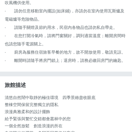
吹風機供使用。

‧	請勿任意移動室內擺設(如床鋪)，亦請勿在室內使用瓦斯爐及
電磁爐等危險物品。

‧	請隨手關燈及節約用水，民宿內各物品也請勿私自帶走。

‧	在您打開冷氣時，請將門窗關好，調到適當溫度；離開房間時
也請您隨手電源關上。

‧	廚房為服務住宿旅客早餐的地方，故不開放使用，敬請見諒。

‧	離開時請隨手將房門鎖上；退房時，請務必繳回房門的鑰匙。
旅館描述
清悠自然鬧中取靜的極佳環境　四季景緻盡收眼底

整棟空間保留完整獨立的隱私

浪漫典雅柔和的設計擺飾

給予緊張與繁忙交錯都會叢林中的您

一個全然放鬆　創造浪漫的所在
