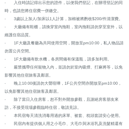
‧	入住時請記得出示您的證件，以便我們登記，在辦理登記的同
時，也請您將住宿費一併繳交。

‧	3歲以上加人/加床以1人計算，加棉被將酌收$200/件清潔費。

‧	大廳備有鞋櫃，請換穿室內拖鞋，室內拖鞋請勿穿至室外，以
維護住宿品質。

‧	1F大廳及餐廳為共同使用空間，開放至pm10:00，私人物品請
勿置公共空間。

‧	1F大廳備有飲水機，各房間備有保溫瓶，請多加利用。

‧	嚴禁攜帶任何寵物入內，並請勿於室內吸煙、打麻將等，以免
影響其他住宿旅客及鄰居。

‧	晚上10:00後請勿大聲喧嘩，1F公共空間亦開放至pm10:00，
以免影響其他住宿旅客及鄰居。

‧	除了當日入住房客，恕不對外開放參觀，且謝絕房客朋友來
訪，不接受現場參觀臨時住宿，敬請見諒。

‧	本民宿每天清洗消毒用過的床單、被套、枕頭套請安心使用。

‧	民宿內有提供個人用之小毛巾、大毛巾與沐浴乳及洗髮精還有