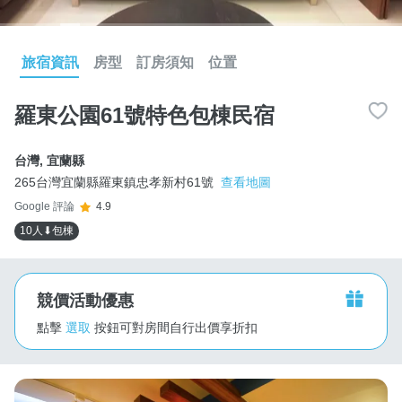
旅宿資訊
房型
訂房須知
位置
羅東公園61號特色包棟民宿
台灣
,
宜蘭縣
265台灣宜蘭縣羅東鎮忠孝新村61號
查看地圖
Google 評論
4.9
10人⬇包棟
競價活動優惠
點擊
選取
按鈕可對房間自行出價享折扣