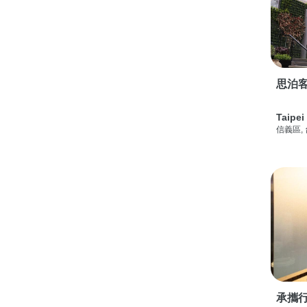
思泊客
Taipei
信義區,
承攜行