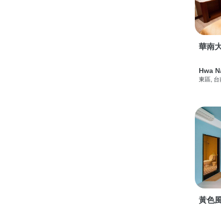
華南
Hwa N
東區, 
黃色