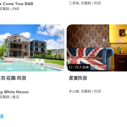
三星鄉, 宜蘭縣
|
民宿
s Come True B&B
 宜蘭縣
|
B&B
11~20人包棟
宮‧莊園·民宿
星賞民宿
冬山鄉, 宜蘭縣
|
民宿
g White House
 宜蘭縣
|
飯店
多