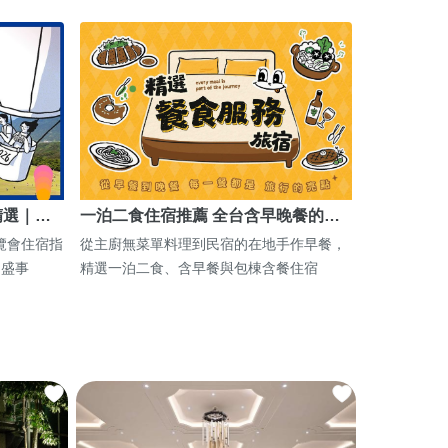
精選｜…
一泊二食住宿推薦 全台含早晚餐的…
博覽會住宿指
從主廚無菜單料理到民宿的在地手作早餐，
期盛事
精選一泊二食、含早餐與包棟含餐住宿