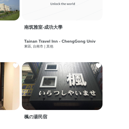
南筑雅室-成功大學
Tainan Travel Inn - ChengGong Univ
東區, 台南市
|
其他
楓の湯民宿