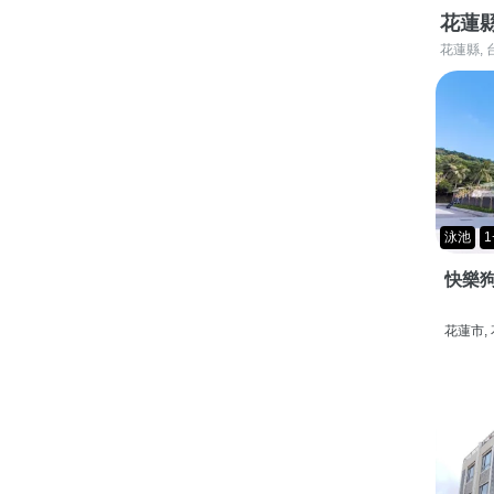
花蓮
花蓮縣, 
泳池
1
快樂狗
花蓮市,