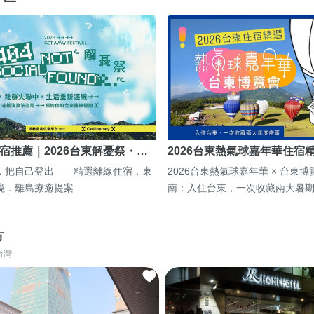
宿推薦｜2026台東解憂祭・…
2026台東熱氣球嘉年華住宿
，把自己登出——精選離線住宿．東
2026台東熱氣球嘉年華 × 台東
境．離島療癒提案
南：入住台東，一次收藏兩大暑
市
台灣