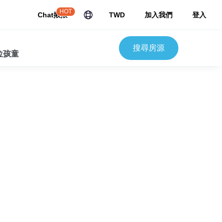
HOT
Chat揪揪
TWD
加入我們
登入
搜尋房源
 位孩童