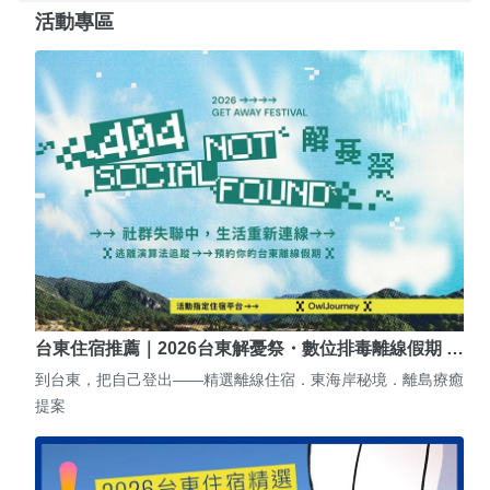
活動專區
台東住宿推薦｜2026台東解憂祭・數位排毒離線假期 …
到台東，把自己登出——精選離線住宿．東海岸秘境．離島療癒
提案