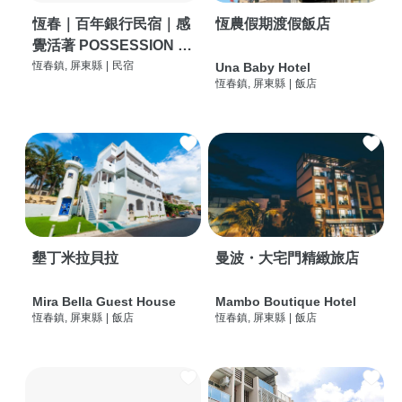
恆春｜百年銀行民宿｜感
恆農假期渡假飯店
覺活著 POSSESSION |
背包客棧 | 恆春必住特色
恆春鎮, 屏東縣
|
民宿
Una Baby Hotel
恆春鎮, 屏東縣
|
飯店
旅店 | HOSTEL |
墾丁米拉貝拉
曼波・大宅門精緻旅店
Mira Bella Guest House
Mambo Boutique Hotel
恆春鎮, 屏東縣
|
飯店
恆春鎮, 屏東縣
|
飯店