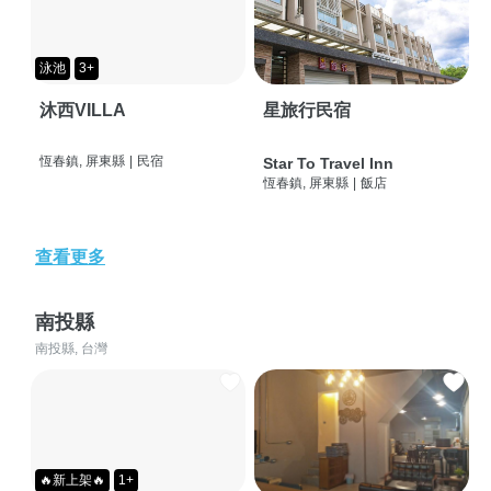
泳池
3+
沐西VILLA
星旅行民宿
恆春鎮, 屏東縣
|
民宿
Star To Travel Inn
恆春鎮, 屏東縣
|
飯店
查看更多
南投縣
南投縣, 台灣
🔥新上架🔥
1+