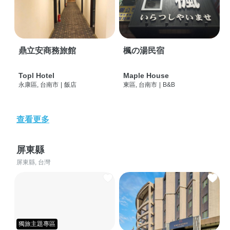
鼎立安商務旅館
楓の湯民宿
Topl Hotel
Maple House
永康區, 台南市
|
飯店
東區, 台南市
|
B&B
查看更多
屏東縣
屏東縣, 台灣
獨旅主題專區