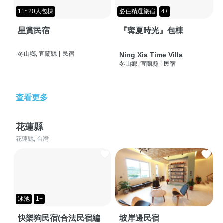
11~20人包棟
必住精選旅宿
4+
星賞民宿
『寗夏時光』包棟
冬山鄉, 宜蘭縣
|
民宿
Ning Xia Time Villa
冬山鄉, 宜蘭縣
|
民宿
查看更多
花蓮縣
花蓮縣, 台灣
泳池
1+
快樂狗民宿(合法民宿編
坡岸邊民宿