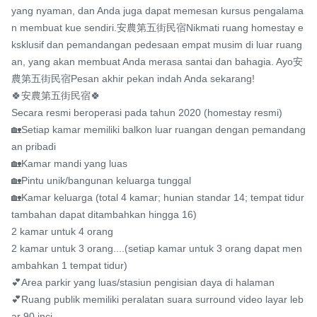
yang nyaman, dan Anda juga dapat memesan kursus pengalama
n membuat kue sendiri.安農第五街民宿Nikmati ruang homestay e
ksklusif dan pemandangan pedesaan empat musim di luar ruang
an, yang akan membuat Anda merasa santai dan bahagia. Ayo安
農第五街民宿Pesan akhir pekan indah Anda sekarang!

🍀安農第五街民宿🍀

Secara resmi beroperasi pada tahun 2020 (homestay resmi)

🏡Setiap kamar memiliki balkon luar ruangan dengan pemandang
an pribadi

🏡Kamar mandi yang luas

🏡Pintu unik/bangunan keluarga tunggal

🏡Kamar keluarga (total 4 kamar; hunian standar 14; tempat tidur 
tambahan dapat ditambahkan hingga 16)

2 kamar untuk 4 orang

2 kamar untuk 3 orang....(setiap kamar untuk 3 orang dapat men
ambahkan 1 tempat tidur)

💕Area parkir yang luas/stasiun pengisian daya di halaman

💕Ruang publik memiliki peralatan suara surround video layar leb
ar 90 inci
