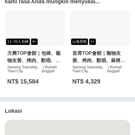
kami rasa Anda mungkin menyukai...
11~20人包棟
4+
山海景觀
1+
方興TOP會館｜包棟、寵
首席TOP會館｜寵物友
物友善、烤肉、歡唱、麻
善、烤肉、歡唱、麻將
將桌、按摩椅、特斯拉充
Sanxing Township,
|
Rumah
桌、按摩椅、特斯拉充電
Sanxing Township,
|
Rumah
Yilan City
singgah
Yilan City
singgah
電樁
樁
NT$ 15,584
NT$ 4,329
Lokasi