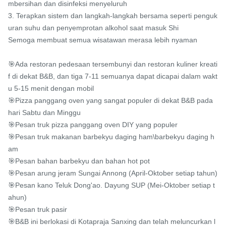
mbersihan dan disinfeksi menyeluruh

3. Terapkan sistem dan langkah-langkah bersama seperti penguk
uran suhu dan penyemprotan alkohol saat masuk Shi

Semoga membuat semua wisatawan merasa lebih nyaman

🎯Ada restoran pedesaan tersembunyi dan restoran kuliner kreati
f di dekat B&B, dan tiga 7-11 semuanya dapat dicapai dalam wakt
u 5-15 menit dengan mobil

🎯Pizza panggang oven yang sangat populer di dekat B&B pada 
hari Sabtu dan Minggu

🎯Pesan truk pizza panggang oven DIY yang populer

🎯Pesan truk makanan barbekyu daging ham\barbekyu daging h
am

🎯Pesan bahan barbekyu dan bahan hot pot

🎯Pesan arung jeram Sungai Annong (April-Oktober setiap tahun)

🎯Pesan kano Teluk Dong'ao. Dayung SUP (Mei-Oktober setiap t
ahun)

🎯Pesan truk pasir

🎯B&B ini berlokasi di Kotapraja Sanxing dan telah meluncurkan l