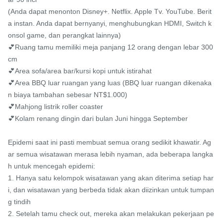
(Anda dapat menonton Disney+. Netflix. Apple Tv. YouTube. Berit
a instan. Anda dapat bernyanyi, menghubungkan HDMI, Switch k
onsol game, dan perangkat lainnya)

💕Ruang tamu memiliki meja panjang 12 orang dengan lebar 300
cm

💕Area sofa/area bar/kursi kopi untuk istirahat

💕Area BBQ luar ruangan yang luas (BBQ luar ruangan dikenaka
n biaya tambahan sebesar NT$1.000)

💕Mahjong listrik roller coaster

💕Kolam renang dingin dari bulan Juni hingga September

Epidemi saat ini pasti membuat semua orang sedikit khawatir. Ag
ar semua wisatawan merasa lebih nyaman, ada beberapa langka
h untuk mencegah epidemi:

1. Hanya satu kelompok wisatawan yang akan diterima setiap har
i, dan wisatawan yang berbeda tidak akan diizinkan untuk tumpan
g tindih

2. Setelah tamu check out, mereka akan melakukan pekerjaan pe