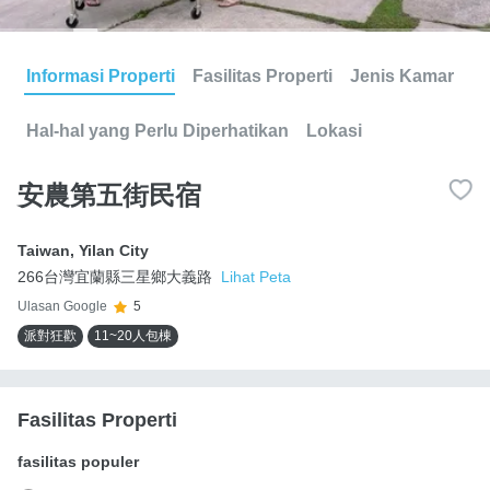
Informasi Properti
Fasilitas Properti
Jenis Kamar
Hal-hal yang Perlu Diperhatikan
Lokasi
安農第五街民宿
Taiwan
,
Yilan City
266台灣宜蘭縣三星鄉大義路
Lihat Peta
Ulasan Google
5
派對狂歡
11~20人包棟
Fasilitas Properti
fasilitas populer