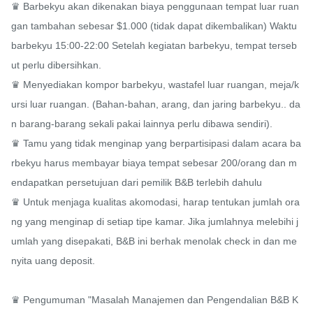
♛ Barbekyu akan dikenakan biaya penggunaan tempat luar ruan
gan tambahan sebesar $1.000 (tidak dapat dikembalikan) Waktu 
barbekyu 15:00-22:00 Setelah kegiatan barbekyu, tempat terseb
ut perlu dibersihkan.

♛ Menyediakan kompor barbekyu, wastafel luar ruangan, meja/k
ursi luar ruangan. (Bahan-bahan, arang, dan jaring barbekyu.. da
n barang-barang sekali pakai lainnya perlu dibawa sendiri).

♛ Tamu yang tidak menginap yang berpartisipasi dalam acara ba
rbekyu harus membayar biaya tempat sebesar 200/orang dan m
endapatkan persetujuan dari pemilik B&B terlebih dahulu

♛ Untuk menjaga kualitas akomodasi, harap tentukan jumlah ora
ng yang menginap di setiap tipe kamar. Jika jumlahnya melebihi j
umlah yang disepakati, B&B ini berhak menolak check in dan me
nyita uang deposit.

♛ Pengumuman "Masalah Manajemen dan Pengendalian B&B K