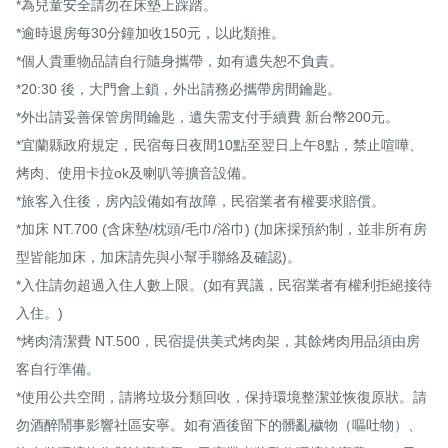
*為兒童安全請勿在床墊上踩踏。

*逾時退房每30分鐘加收150元，以此類推。

*個人貴重物品請自行隨身攜帶，如有遺失恕不負責。

*20:30 後，大門會上鎖，外出請務必攜帶房間鑰匙。

*外出請妥善保管房間鑰匙，遺失需支付手續費 新台幣200元。

*宜蘭縣政府規定，民宿每日夜間10點至翌日上午8點，禁止喧嘩、
烤肉、使用卡拉ok及喇叭等擴音設備。

*旅客入住後，房內設備如有故障，民宿業者有權要求賠償。

*加床 NT.700 (含床墊/枕頭/毛巾/浴巾) (加床採預約制，並非所有房
型皆能加床，加床請先與小幫手聯絡及確認)。

*入住請勿超過入住人數上限。(如有異議，民宿業者有權利拒絕接待
入住。)

*烤肉清潔費 NT.500，民宿提供美式烤肉架，其餘烤肉用品須由房
客自行準備。

*使用公共空間，請將垃圾分類回收，保持環境整潔並恢復原狀。請
勿酒醉鬧事影響社區安寧。如有酒後留下的髒亂穢物（嘔吐物）、