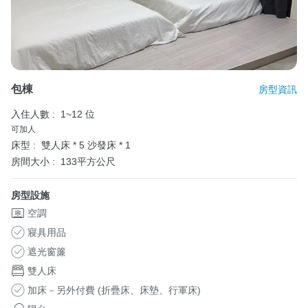
包棟
房型資訊
入住人數 :
1~12 位
可加人
床型 :
雙人床 * 5
沙發床 * 1
房間大小 :
133平方公尺
房型設施
空調
寢具用品
遮光窗簾
雙人床
加床－另外付費 (折疊床、床墊、行軍床)