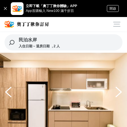
立即下載「奧丁丁揪你體驗」APP
開啟
App首購輸入 New100 滿千折百
民泊水岸
入住日期 ~ 退房日期
, 2 人