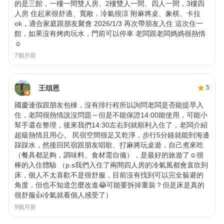
的是三館，一樓一間雙人房、2樓雙人一間、四人一間，3樓四
人房 住起來很舒適、寬敞，冷氣很涼 附麻將桌、象棋、卡拉
ok，適合家庭跟朋友聚會 2026/1/3 再次帶朋友入住 這次住一
館，如果沒有烤肉玩水，門前可以停車 老闆跟老闆媽媽很熱情
☺️
7個月前
王頌恩
5
國慶連假跟朋友包棟，沒有排行程所以詢問老闆是否能提早入
住，老闆很熱情說沒問題～但是不能保證14:00能使用，可能小
幫手還在整理，後來我們14:30左右到就順利入住了，老闆介紹
超級熱情且用心。 民宿空間很足又乾淨，步行5分鐘就能到海邊
踩踩水，然後回民宿跟朋友唱歌、打麻將玩桌遊，自己煮來吃
（餐具都足夠，調味料、食材需自備），是最好的旅遊了☺️很
棒的入住體驗 （p.s我們入住了兩間四人房的冷氣風都會直吹到
床，個人不太喜歡不是很舒服，目前沒有找到可以完全躲避的
角度，但也不知道怎麼改進😂可能要拆掉重裝？但是床是真的
很舒服👍冷氣就看個人感受了）
9個月前