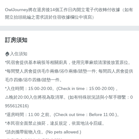
OwlJourney將在退房後14個工作日內開立電子代收轉付收據（如有
開立抬頭統編之需求請於住宿收據欄位中填寫）
訂房須知
🏠入住須知

*民宿會提供基本碗筷等相關廚具，使用完畢麻煩清潔後放置原位。

*每間雙人房會提供毛巾兩條/浴巾兩條/踏墊一件; 每間四人房會提供
毛巾四條/浴巾四條/踏墊一件。

*入住時間：15:00-20:00。(Check in time：15:00-20:00) 。

⚠️晚於20:00入住將視為取消單。(如有特殊狀況請與小幫手聯繫：0
955612616)

*退房時間：11:00 之前。(Check out time：Before 11:00.)。

*本民宿全面禁止抽菸，違反規定，依當地法令罰緩。

*請勿攜帶寵物入住。(No pets allowed.)
