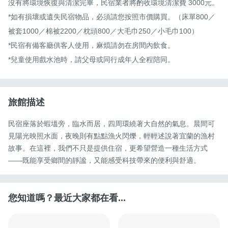
沒有將環境恢復與清潔完畢，民宿業者將酌收環境清潔費 3000元。

*如有損壞或遺失民宿物品，必須請您按照市價購買。（床單800／
被套1000／棉被2200／枕頭800／大毛巾250／小毛巾100）

*民宿有備客廳供客人使用，麻煩請勿在房間內飲食。

*兒童使用戲水池時，請父母或同行成年人全程陪同。
旅館描述
民宿座落於蝦塭旁，臨水而居，四周環繞著大自然的氣息。晨間可
見陽光映照水面，夜晚則有點點漁火閃爍，輕輕述說著宜蘭的漁村
故事。在這裡，我們不只是提供住宿，更希望營造一種生活方式
——既能享受鄉間的靜謐，又能感受科技帶來的便利與舒適。
您知道嗎？最近大家都在看...