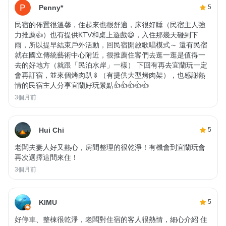
Penny*
5
民宿的佈置很溫馨，住起來也很舒適，床很好睡（民宿主人強
力推薦👍）也有提供KTV和桌上遊戲😆，入住那幾天碰到下
雨，所以提早結束戶外活動，回民宿開啟歌唱模式～ 還有民宿
就在國立傳統藝術中心附近，很推薦住客們去逛一逛是值得一
去的好地方（就跟「民泊水岸」一樣） 下回有再去宜蘭玩一定
會再訂宿，並來個烤肉趴🍢（有提供大型烤肉架），也感謝熱
情的民宿主人分享宜蘭好玩景點👍👍👍👍👍
3個月前
Hui Chi
5
老闆夫妻人好又熱心，房間整理的很乾淨！有機會到宜蘭玩會
再次選擇這間來住！
3個月前
KIMU
5
好停車、整棟很乾淨，老闆對住宿的客人很熱情，細心介紹 住