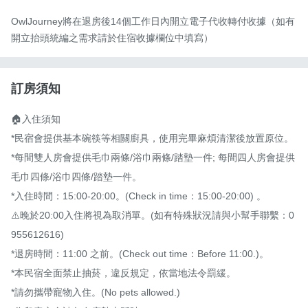
OwlJourney將在退房後14個工作日內開立電子代收轉付收據（如有
開立抬頭統編之需求請於住宿收據欄位中填寫）
訂房須知
🏠入住須知

*民宿會提供基本碗筷等相關廚具，使用完畢麻煩清潔後放置原位。

*每間雙人房會提供毛巾兩條/浴巾兩條/踏墊一件; 每間四人房會提供
毛巾四條/浴巾四條/踏墊一件。

*入住時間：15:00-20:00。(Check in time：15:00-20:00) 。

⚠️晚於20:00入住將視為取消單。(如有特殊狀況請與小幫手聯繫：0
955612616)

*退房時間：11:00 之前。(Check out time：Before 11:00.)。

*本民宿全面禁止抽菸，違反規定，依當地法令罰緩。

*請勿攜帶寵物入住。(No pets allowed.)
