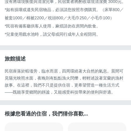
沒有將環境恢復與清潔完畢，民宿業者將酌收環境清潔費 3000元。

*如有損壞或遺失民宿物品，必須請您按照市價購買。（床單800／
被套1000／棉被2200／枕頭800／大毛巾250／小毛巾100）

*民宿有備客廳供客人使用，麻煩請勿在房間內飲食。

*兒童使用戲水池時，請父母或同行成年人全程陪同。
旅館描述
民宿座落於蝦塭旁，臨水而居，四周環繞著大自然的氣息。晨間可
見陽光映照水面，夜晚則有點點漁火閃爍，輕輕述說著宜蘭的漁村
故事。在這裡，我們不只是提供住宿，更希望營造一種生活方式
——既能享受鄉間的靜謐，又能感受科技帶來的便利與舒適。
根據您看過的住宿，我們猜你喜歡...