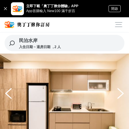
立即下載「奧丁丁揪你體驗」APP
開啟
App首購輸入 New100 滿千折百
民泊水岸
入住日期 ~ 退房日期
, 2 人