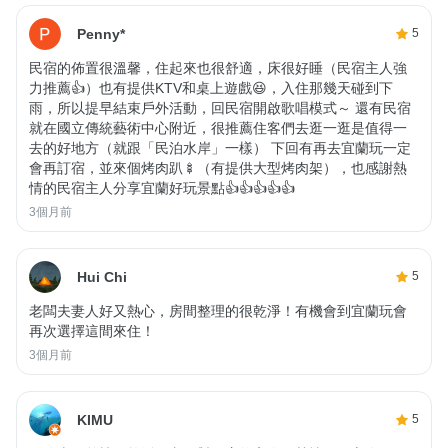
Penny*
5
民宿的佈置很溫馨，住起來也很舒適，床很好睡（民宿主人強
力推薦👍）也有提供KTV和桌上遊戲😆，入住那幾天碰到下
雨，所以提早結束戶外活動，回民宿開啟歌唱模式～ 還有民宿
就在國立傳統藝術中心附近，很推薦住客們去逛一逛是值得一
去的好地方（就跟「民泊水岸」一樣） 下回有再去宜蘭玩一定
會再訂宿，並來個烤肉趴🍢（有提供大型烤肉架），也感謝熱
情的民宿主人分享宜蘭好玩景點👍👍👍👍👍
3個月前
Hui Chi
5
老闆夫妻人好又熱心，房間整理的很乾淨！有機會到宜蘭玩會
再次選擇這間來住！
3個月前
KIMU
5