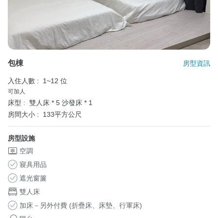
包棟
房型資訊
入住人數 :
1~12 位
可加人
床型 :
雙人床 * 5
沙發床 * 1
房間大小 :
133平方公尺
房型設施
空調
寢具用品
遮光窗簾
雙人床
加床－另外付費 (折疊床、床墊、行軍床)