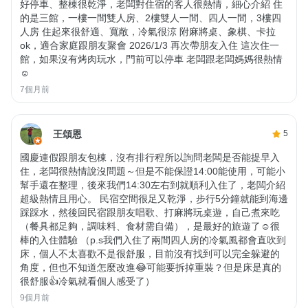
好停車、整棟很乾淨，老闆對住宿的客人很熱情，細心介紹 住
的是三館，一樓一間雙人房、2樓雙人一間、四人一間，3樓四
人房 住起來很舒適、寬敞，冷氣很涼 附麻將桌、象棋、卡拉
ok，適合家庭跟朋友聚會 2026/1/3 再次帶朋友入住 這次住一
館，如果沒有烤肉玩水，門前可以停車 老闆跟老闆媽媽很熱情
☺️
7個月前
王頌恩
5
國慶連假跟朋友包棟，沒有排行程所以詢問老闆是否能提早入
住，老闆很熱情說沒問題～但是不能保證14:00能使用，可能小
幫手還在整理，後來我們14:30左右到就順利入住了，老闆介紹
超級熱情且用心。 民宿空間很足又乾淨，步行5分鐘就能到海邊
踩踩水，然後回民宿跟朋友唱歌、打麻將玩桌遊，自己煮來吃
（餐具都足夠，調味料、食材需自備），是最好的旅遊了☺️很
棒的入住體驗 （p.s我們入住了兩間四人房的冷氣風都會直吹到
床，個人不太喜歡不是很舒服，目前沒有找到可以完全躲避的
角度，但也不知道怎麼改進😂可能要拆掉重裝？但是床是真的
很舒服👍冷氣就看個人感受了）
9個月前