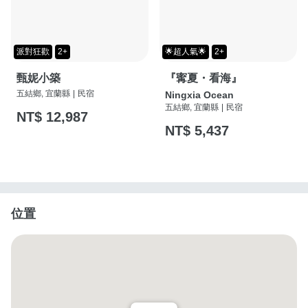
派對狂歡
2+
🌟超人氣🌟
2+
甄妮小築
『寗夏・看海』
五結鄉, 宜蘭縣
|
民宿
Ningxia Ocean
五結鄉, 宜蘭縣
|
民宿
NT$ 12,987
NT$ 5,437
位置