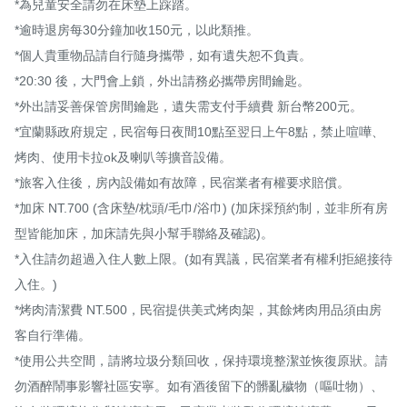
*為兒童安全請勿在床墊上踩踏。

*逾時退房每30分鐘加收150元，以此類推。

*個人貴重物品請自行隨身攜帶，如有遺失恕不負責。

*20:30 後，大門會上鎖，外出請務必攜帶房間鑰匙。

*外出請妥善保管房間鑰匙，遺失需支付手續費 新台幣200元。

*宜蘭縣政府規定，民宿每日夜間10點至翌日上午8點，禁止喧嘩、
烤肉、使用卡拉ok及喇叭等擴音設備。

*旅客入住後，房內設備如有故障，民宿業者有權要求賠償。

*加床 NT.700 (含床墊/枕頭/毛巾/浴巾) (加床採預約制，並非所有房
型皆能加床，加床請先與小幫手聯絡及確認)。

*入住請勿超過入住人數上限。(如有異議，民宿業者有權利拒絕接待
入住。)

*烤肉清潔費 NT.500，民宿提供美式烤肉架，其餘烤肉用品須由房
客自行準備。

*使用公共空間，請將垃圾分類回收，保持環境整潔並恢復原狀。請
勿酒醉鬧事影響社區安寧。如有酒後留下的髒亂穢物（嘔吐物）、