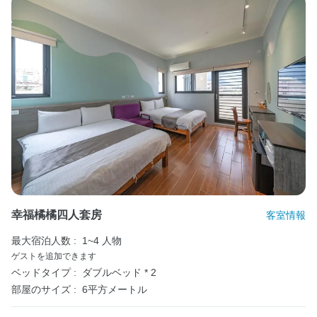
幸福橘橘四人套房
客室情報
最大宿泊人数 :
1~4 人物
ゲストを追加できます
ベッドタイプ :
ダブルベッド * 2
部屋のサイズ :
6平方メートル