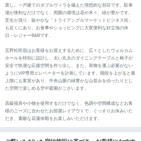
置し、一戸建てのダブルヴィラを備えた理想的な別荘です。駐車
場が便利なだけでなく、周囲の環境は花や木々、緑が豊かです。
芝生が茂り、賑やかな「トライアングルマーケットビジネス街」
も近くにあり、お食事やショッピングに大変便利な好立地の休
日・レジャーB&Bです。

五野松民宿はお客様をお迎えするために、広々としたウェルカム
ホールを特別に設計し、太い丸太のダイニングテーブルと椅子が
安全で快適な応接空間を作り出し、また、荷物を運ぶ必要がない
ようにVIP専用エレベーターを計画しています。階段を上がると最
上階にも客室があり、中央山脈の緑豊かな山並みをゆったりとし
た空間で楽しめる空中庭園がございます。

高級寝具や小物を使用するだけでなく、色調や空間構成などお客
様のニーズに合わせたお部屋レイアウトで、ぐっすりお休みいた
だき、素敵な花蓮休暇をお楽しみいただけます。