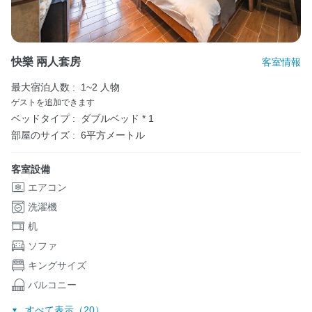
快樂 兩人套房
客室情報
最大宿泊人数 :
1~2 人物
ゲストを追加できます
ベッドタイプ :
ダブルベッド * 1
部屋のサイズ :
6平方メートル
客室設備
エアコン
洗濯機
机
ソファ
キングサイズ
バルコニー
すべて表示（20）