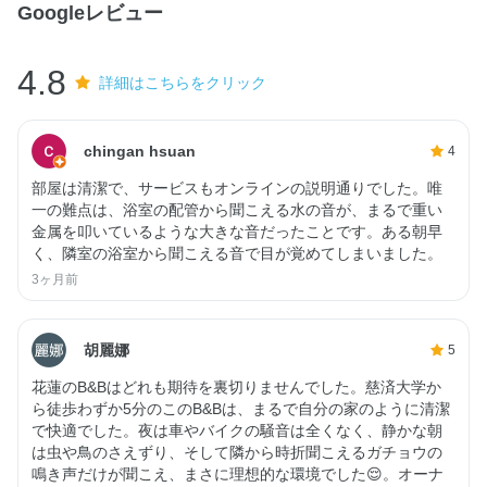
Googleレビュー
4.8
詳細はこちらをクリック
chingan hsuan
4
部屋は清潔で、サービスもオンラインの説明通りでした。唯
一の難点は、浴室の配管から聞こえる水の音が、まるで重い
金属を叩いているような大きな音だったことです。ある朝早
く、隣室の浴室から聞こえる音で目が覚めてしまいました。
3ヶ月前
胡麗娜
5
花蓮のB&Bはどれも期待を裏切りませんでした。慈済大学か
ら徒歩わずか5分のこのB&Bは、まるで自分の家のように清潔
で快適でした。夜は車やバイクの騒音は全くなく、静かな朝
は虫や鳥のさえずり、そして隣から時折聞こえるガチョウの
鳴き声だけが聞こえ、まさに理想的な環境でした😌。オーナ