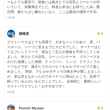
ーもとても親切で、朝食には挽きたての豆乳とコーヒーが付
いていて、栄養満点でした。料金も本当にお得でした👍。数
日間、家から少し離れたいなら、ここは最高の場所です😌。
1年前
陳曉柔
5
ゲストハウスはとても清潔で、大きなベッドがあり、床、バ
スルーム、シーツに至るまでピカピカでした。 オーナーはと
てもフレンドリーで、彼女とご主人が朝食を手作りしてくれ
ました。作りたての豆乳、コーンパンケーキ、ゴマソースを
かけた湯通しした海藻、ナッツパン、リンゴ、ドラゴンフル
ーツなどです。挽きたてのコーヒーもセルフサービスで楽し
めました。 時折、アヒルやガチョウの鳴き声が聞こえました
が、姿は見えなかったのでオーナーに尋ねたところ、近所で
飼っている人がいるとのことでした。 全体的に、素晴らしい
ゲストハウスでした！おすすめです！
2年前
Parrish Wyman
5