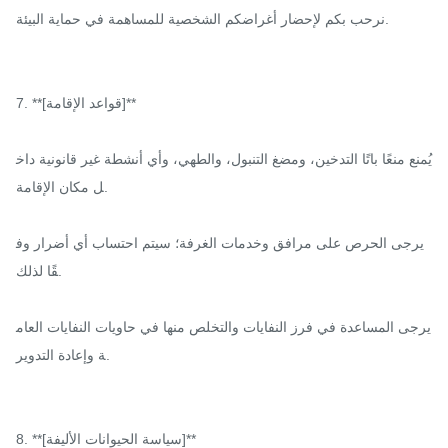
نرحب بكم لإحضار أغراضكم الشخصية للمساهمة في حماية البيئة.

7. **[قواعد الإقامة]**

يُمنع منعًا باتًا التدخين، ومضغ التنبول، والطهي، وأي أنشطة غير قانونية داخ
ل مكان الإقامة.

يرجى الحرص على مرافق وخدمات الغرفة؛ سيتم احتساب أي أضرار وف
قًا لذلك.

يرجى المساعدة في فرز النفايات والتخلص منها في حاويات النفايات العام
ة وإعادة التدوير.

8. **[سياسة الحيوانات الأليفة]**
