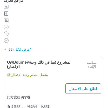
مرافق الغرف
عرض الكل (32)
OwlJourneyالمشروع (بما في ذلك وجبة
سياسة
الإلغاء
الإفطار)
يشمل السعر وجبة الإفطار
اطلع على الأسعار
此方案提供早餐

有提供浴巾、洗髮精、沐浴乳
