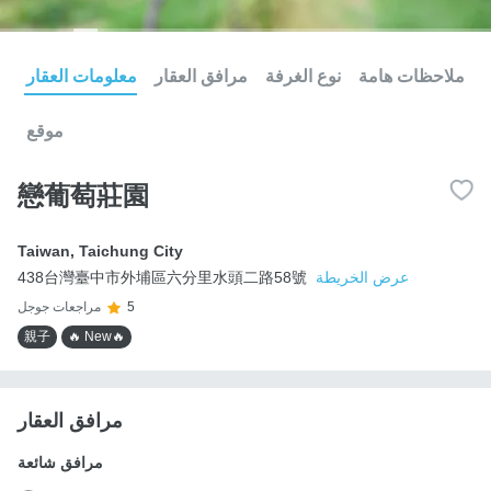
ملاحظات هامة
نوع الغرفة
مرافق العقار
معلومات العقار
موقع
戀葡萄莊園
Taiwan
,
Taichung City
عرض الخريطة
438台灣臺中市外埔區六分里水頭二路58號
5
مراجعات جوجل
親子
🔥 New🔥
مرافق العقار
مرافق شائعة