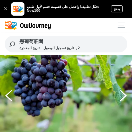
حمّل تطبيقنا واحصل على قسيمة خصم لأول طلب:
يفتح
New100
戀葡萄莊園
, 2
تاريخ تسجيل الوصول ~ تاريخ المغادرة