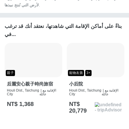
لأرض التي تُنتج نبيذها.
بناءً على أماكن الإقامة التي شاهدتها، نعتقد أنك قد ترغب
في...
親子
寵物友善
3+
后麗安心親子時尚旅宿
小后院
الإقامة مع
|
Houli Dist., Taichung
الإقامة مع
|
Houli Dist., Taichung
عائلة
City
عائلة
City
NT$ 1,368
NT$
20,779