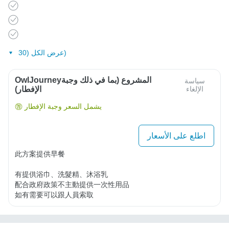
عرض الكل (30)
OwlJourneyالمشروع (بما في ذلك وجبة
سياسة
الإلغاء
الإفطار)
يشمل السعر وجبة الإفطار
اطلع على الأسعار
此方案提供早餐

有提供浴巾、洗髮精、沐浴乳

配合政府政策不主動提供一次性用品

如有需要可以跟人員索取