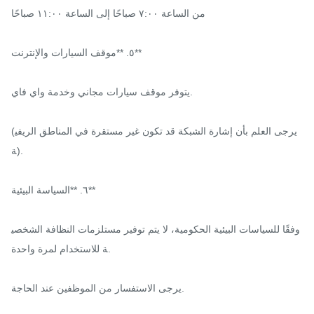
من الساعة ٧:٠٠ صباحًا إلى الساعة ١١:٠٠ صباحًا

٥. **موقف السيارات والإنترنت**

يتوفر موقف سيارات مجاني وخدمة واي فاي.

(يرجى العلم بأن إشارة الشبكة قد تكون غير مستقرة في المناطق الريفي
ة).

٦. **السياسة البيئية**

وفقًا للسياسات البيئية الحكومية، لا يتم توفير مستلزمات النظافة الشخصي
ة للاستخدام لمرة واحدة.

يرجى الاستفسار من الموظفين عند الحاجة.
