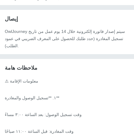
إيصال
OwlJourney سيتم إصدار فاتورة إلكترونية خلال 14 يوم عمل من تاريخ
تسجيل المغادرة (حدد طلبك للحصول على المعرف الضريبي في عمود
الطلب).
ملاحظات هامة
⚠️ معلومات الإقامة

١. **تسجيل الوصول والمغادرة**

وقت تسجيل الوصول: بعد الساعة ٣:٠٠ مساءً

وقت المغادرة: قبل الساعة ١١:٠٠ صباحًا
