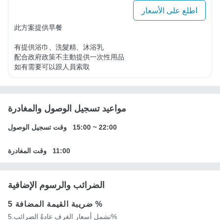
اطلع على الأسعار
此方案提供早餐

有提供浴巾、洗髮精、沐浴乳

配合政府政策不主動提供一次性用品

如有需要可以跟人員索取
مواعيد تسجيل الوصول والمغادرة
22:00
~
15:00
وقت تسجيل الوصول
11:00
وقت المغادرة
الضرائب والرسوم الإضافية
5 %
ضريبة القيمة المضافة
تشمل أسعار الغرف عادةً الضرائب.5%