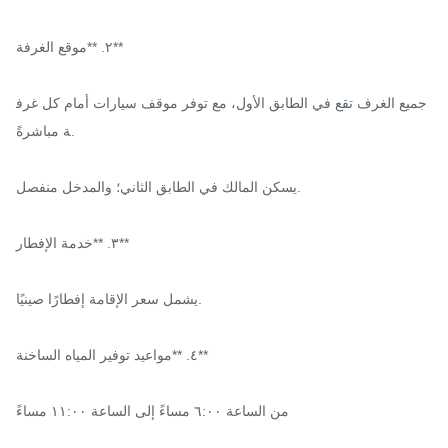
٢. **موقع الغرفة**

جميع الغرف تقع في الطابق الأول، مع توفر موقف سيارات أمام كل غرف
ة مباشرةً.

يسكن المالك في الطابق الثاني؛ والمدخل منفصل.

٣. **خدمة الإفطار**

يشمل سعر الإقامة إفطارًا صينيًا.

٤. **مواعيد توفير المياه الساخنة**

من الساعة ٦:٠٠ مساءً إلى الساعة ١١:٠٠ مساءً
