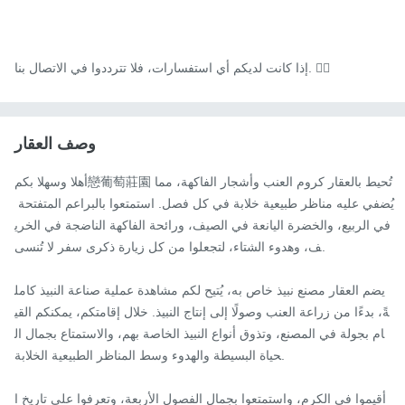
إذا كانت لديكم أي استفسارات، فلا تترددوا في الاتصال بنا. 🙋‍♀️
وصف العقار
أهلا وسهلا بكم戀葡萄莊園تُحيط بالعقار كروم العنب وأشجار الفاكهة، مما 
يُضفي عليه مناظر طبيعية خلابة في كل فصل. استمتعوا بالبراعم المتفتحة 
في الربيع، والخضرة اليانعة في الصيف، ورائحة الفاكهة الناضجة في الخري
ف، وهدوء الشتاء، لتجعلوا من كل زيارة ذكرى سفر لا تُنسى.

يضم العقار مصنع نبيذ خاص به، يُتيح لكم مشاهدة عملية صناعة النبيذ كامل
ةً، بدءًا من زراعة العنب وصولًا إلى إنتاج النبيذ. خلال إقامتكم، يمكنكم القي
ام بجولة في المصنع، وتذوق أنواع النبيذ الخاصة بهم، والاستمتاع بجمال ال
حياة البسيطة والهدوء وسط المناظر الطبيعية الخلابة.

أقيموا في الكرم، واستمتعوا بجمال الفصول الأربعة، وتعرفوا على تاريخ ا