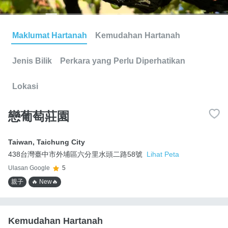
Maklumat Hartanah
Kemudahan Hartanah
Jenis Bilik
Perkara yang Perlu Diperhatikan
Lokasi
戀葡萄莊園
Taiwan
,
Taichung City
438台灣臺中市外埔區六分里水頭二路58號
Lihat Peta
Ulasan Google
5
親子
🔥 New🔥
Kemudahan Hartanah