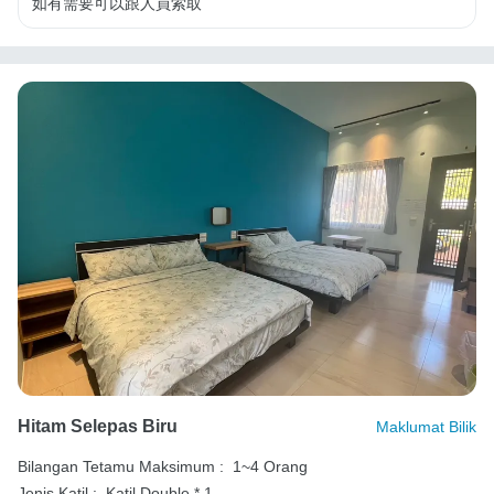
如有需要可以跟人員索取
Hitam Selepas Biru
Maklumat Bilik
Bilangan Tetamu Maksimum :
1~4 Orang
Jenis Katil :
Katil Double * 1