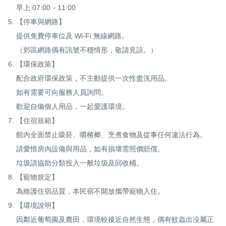
    早上 07:00－11:00

5. 【停車與網路】

    提供免費停車位及 Wi-Fi 無線網路。

    （郊區網路偶有訊號不穩情形，敬請見諒。）

6. 【環保政策】

    配合政府環保政策，不主動提供一次性盥洗用品。

    如有需要可向服務人員詢問。

    歡迎自備個人用品，一起愛護環境。

7. 【住宿規範】

    館內全面禁止吸菸、嚼檳榔、烹煮食物及從事任何違法行為。

    請愛惜房內設備與用品，如有損壞需照價賠償。

    垃圾請協助分類投入一般垃圾及回收桶。

8. 【寵物規定】

    為維護住宿品質，本民宿不開放攜帶寵物入住。

9. 【環境說明】

    因鄰近葡萄園及農田，環境較接近自然生態，偶有蚊蟲出沒屬正