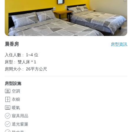
晨香房
房型資訊
入住人數 :
1~4 位
床型 :
雙人床 * 1
房間大小 :
26平方公尺
房型設施
空調
衣櫥
暖氣
寢具用品
遮光窗簾