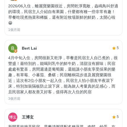
2026/06入住，離麗寶樂園很近，房間乾淨寬敞，蟲鳴鳥叫舒適
的環境，民宿主人介紹自有果園，什麼都有種一些非常有趣！
早餐吃現煮熱菜和稀飯，還有附近牧場新鮮的鮮奶，太開心啦
😁
1個月前
Bert Lai
5
4月中旬入住，房間很新又乾淨，早餐是民宿主人自己煮的，很
豐盛！最特別的，能喝到乳牛的鮮牛奶，清甜沒有腥味；民宿
處處有驚喜，房間週邊是葡萄園，還能讓小朋友享受採果的樂
趣，有草莓、小蕃茄、桑椹；民宿離桐花步道及麗寶樂園很
近；這次有2位小朋友一起入住，民宿主人怕小朋友半夜滾下
床，特別加裝隔板防止滾下床，能為旅人考量真的足感心，而
且民宿家人都友善又好客，值得再次入住的民宿
3個月前
王博玄
5
新開幕的挑高民宿，早餐清粥搭配多種蔬菜、肉鬆、炒蛋。在