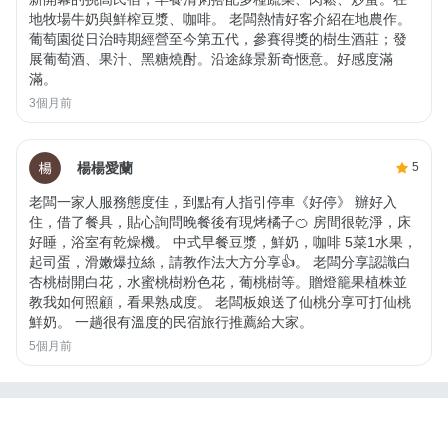
地牧場牛奶與鮮榨豆漿、咖啡。 老闆熱情好客介紹在地農作。
葡萄園從日治時期經營至今第五代，參賽得獎的樹生酒莊；發
展葡萄酒、果汁、黑糖燒酎。沿途綠景新奇愜意。好感度滿
滿。
3個月前
楊楊愛蘭
5
老闆一家人服務態度佳，到點有人指引停車《好停》 辦好入
住，借了餐具，貼心詢問晚餐後有現烤橘子🍊 房間很乾淨，床
好睡，浴室有乾燥機。 中式早餐豆漿，鮮奶，咖啡 5菜1水果，
起司蛋，滑嫩爆拉絲，請教作法大方分享👍。 老闆分享認識白
杏桃樹開白花，水蜜桃樹粉色花，葡桃樹等。贈燈籠果植株並
教我如何照顧，看果熟成度。 老闆板娘送了仙桃分享可打仙桃
鮮奶。 一趟很有溫度的民宿旅行推薦給大家。
5個月前