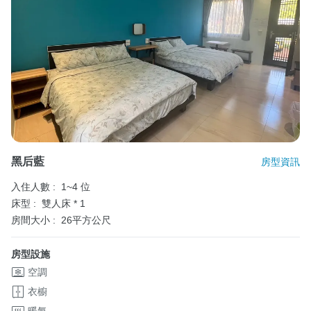
黑后藍
房型資訊
入住人數 :
1~4 位
床型 :
雙人床 * 1
房間大小 :
26平方公尺
房型設施
空調
衣櫥