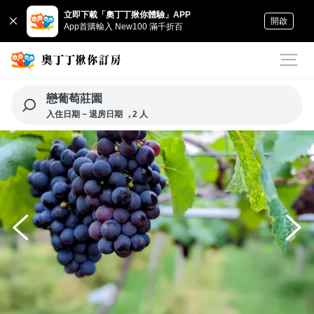
立即下載「奧丁丁揪你體驗」APP
開啟
App首購輸入 New100 滿千折百
戀葡萄莊園
入住日期 ~ 退房日期
, 2 人