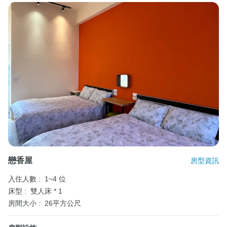
戀香屋
房型資訊
入住人數 :
1~4 位
床型 :
雙人床 * 1
房間大小 :
26平方公尺