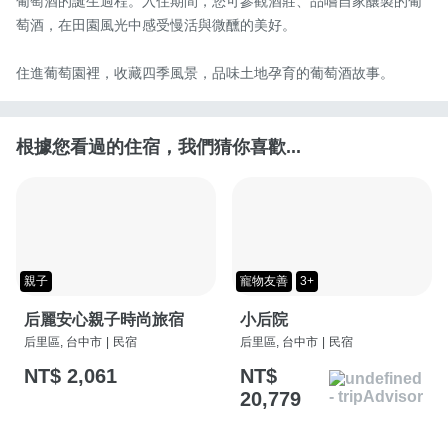
葡萄酒的誕生過程。入住期間，您可參觀酒莊、品嚐自家釀製的葡
萄酒，在田園風光中感受慢活與微醺的美好。

住進葡萄園裡，收藏四季風景，品味土地孕育的葡萄酒故事。
根據您看過的住宿，我們猜你喜歡...
親子
寵物友善
3+
后麗安心親子時尚旅宿
小后院
后里區, 台中市
|
民宿
后里區, 台中市
|
民宿
NT$ 2,061
NT$
20,779