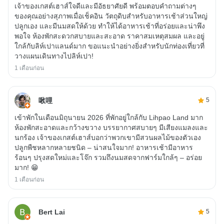
เจ้าของเกสต์เฮาส์ใจดีและมีอัธยาศัยดี พร้อมตอบคำถามต่างๆ
ของคุณอย่างสุภาพเมื่อเช็คอิน วัตถุดิบสำหรับอาหารเช้าส่วนใหญ่
ปลูกเอง และมีนมสดให้ด้วย ทำให้ได้อาหารเช้าที่อร่อยและน่าพึง
พอใจ ห้องพักสะดวกสบายและสะอาด ราคาสมเหตุสมผล และอยู่
ใกล้กับลิห์เปาแลนด์มาก ขอแนะนำอย่างยิ่งสำหรับนักท่องเที่ยวที่
วางแผนเดินทางไปลิห์เปา!
1 เดือนก่อน
啾哩
5
เข้าพักในเดือนมิถุนายน 2026 ที่พักอยู่ใกล้กับ Lihpao Land มาก
ห้องพักสะอาดและกว้างขวาง บรรยากาศสบายๆ มีเสียงแมลงและ
นกร้อง เจ้าของเกสต์เฮาส์บอกว่าพวกเขามีสวนผลไม้ของตัวเอง
ปลูกพืชหลากหลายชนิด – น่าสนใจมาก! อาหารเช้ามีอาหาร
ร้อนๆ ปรุงสดใหม่และโจ๊ก รวมถึงนมสดจากฟาร์มใกล้ๆ – อร่อย
มาก! 😁
1 เดือนก่อน
Bert Lai
5