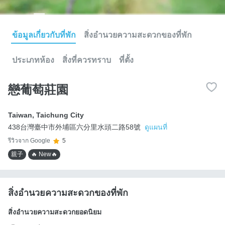
ข้อมูลเกี่ยวกับที่พัก
สิ่งอำนวยความสะดวกของที่พัก
ประเภทห้อง
สิ่งที่ควรทราบ
ที่ตั้ง
戀葡萄莊園
Taiwan
,
Taichung City
438台灣臺中市外埔區六分里水頭二路58號
ดูแผนที่
รีวิวจาก Google
5
親子
🔥 New🔥
สิ่งอำนวยความสะดวกของที่พัก
สิ่งอำนวยความสะดวกยอดนิยม