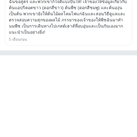
ฉันขอสูตร และพวกเขาก็ใจดีแบ่งปันให้! เจ้าของให้ข้อมูลเกี่ยวกับ
ต้นแอปริคอตขาว (ดอกสีขาว) ต้นพีช (ดอกสีชมพู) และต้นองุ่น
เป็นต้น พวกเขายังให้ต้นไม้ผลโคมไฟแก่ฉันและสอนวิธีดูแลและ
ตรวจสอบความสุกของผลไม้ ภรรยาของเจ้าของให้พีชฉันมาทำ
นมพีช เป็นการเดินทางไปเกสต์เฮาส์ที่อบอุ่นและเป็นกันเองมาก
แนะนำเป็นอย่างยิ่ง!
5 เดือนก่อน