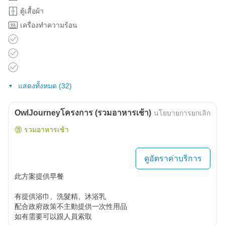
ตู้เสื้อผ้า
เครื่องทำความร้อน
แสดงทั้งหมด (32)
OwlJourneyโครงการ (รวมอาหารเช้า)
นโยบายการยกเลิก
รวมอาหารเช้า
ดูอัตราค่าบริการ
此方案提供早餐

有提供浴巾、洗髮精、沐浴乳

配合政府政策不主動提供一次性用品

如有需要可以跟人員索取