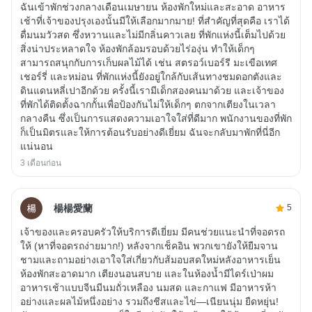
ฉันเข้าพักช่วงกลางเดือนเมษายน ห้องพักใหม่และสะอาด อาหาร
เช้าที่เจ้าของปรุงเองนั้นมีให้เลือกมากมาย! ที่สำคัญที่สุดคือ เราได้
ดื่มนมวัวสด ซึ่งหวานและไม่มีกลิ่นคาวเลย ที่พักแห่งนี้เต็มไปด้วย
สิ่งน่าประหลาดใจ ห้องพักล้อมรอบด้วยไร่องุ่น ทำให้เด็กๆ
สามารถสนุกกับการเก็บผลไม้ได้ เช่น สตรอว์เบอร์รี มะเขือเทศ
เชอร์รี่ และหม่อน ที่พักแห่งนี้ยังอยู่ใกล้กับเส้นทางชมดอกตังและ
ดินแดนหลี่เปาอีกด้วย ครั้งนี้เรามีเด็กสองคนมาด้วย และเจ้าของ
ที่พักได้ติดตั้งฉากกั้นเพื่อป้องกันไม่ให้เด็กๆ ตกจากเตียงในเวลา
กลางคืน ซึ่งเป็นการแสดงความเอาใจใส่ที่ดีมาก พนักงานของที่พัก
ก็เป็นมิตรและให้การต้อนรับอย่างดีเยี่ยม ฉันจะกลับมาพักที่นี่อีก
แน่นอน
3 เดือนก่อน
楊楊愛蘭
5
เจ้าของและครอบครัวให้บริการดีเยี่ยม มีคนช่วยแนะนำที่จอดรถ
ให้ (หาที่จอดรถง่ายมาก!) หลังจากเช็คอิน พวกเขายังให้ยืมจาน
ชามและถามอย่างเอาใจใส่เกี่ยวกับส้มอบสดใหม่หลังอาหารเย็น
ห้องพักสะอาดมาก เตียงนอนสบาย และในห้องน้ำมีไดร์เป่าผม
อาหารเช้าแบบจีนมีนมถั่วเหลือง นมสด และกาแฟ มีอาหารห้า
อย่างและผลไม้หนึ่งอย่าง รวมถึงชีสและไข่—เนียนนุ่ม ยืดหยุ่น!