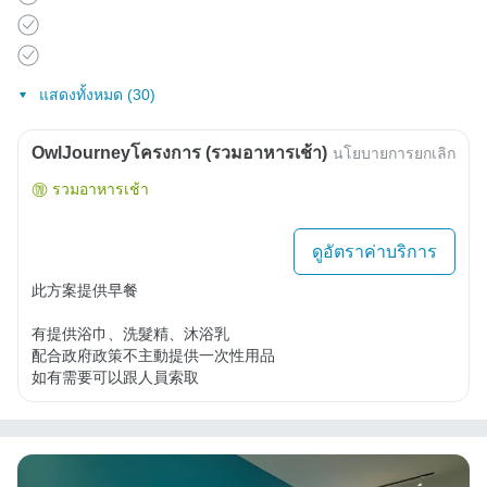
แสดงทั้งหมด (30)
OwlJourneyโครงการ (รวมอาหารเช้า)
นโยบายการยกเลิก
รวมอาหารเช้า
ดูอัตราค่าบริการ
此方案提供早餐

有提供浴巾、洗髮精、沐浴乳

配合政府政策不主動提供一次性用品

如有需要可以跟人員索取