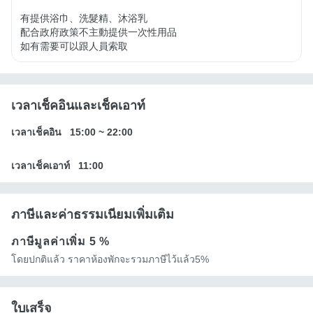
有提供浴巾、洗髮精、沐浴乳

配合政府政策不主動提供一次性用品

如有需要可以跟人員索取
เวลาเช็คอินและเช็คเอาท์
เวลาเช็คอิน
15:00
~
22:00
เวลาเช็คเอาท์
11:00
ภาษีและค่าธรรมเนียมเพิ่มเติม
ภาษีมูลค่าเพิ่ม
5 %
โดยปกติแล้ว ราคาห้องพักจะรวมภาษีไว้แล้ว5%
ใบเสร็จ