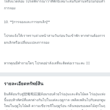
ใจสิ่งแวดล้อม โปรดพิจารณาว่าที่พักนี้เหมาะสมกับท่านหรือไม่ก่อนทำ
การจอง

10. **[การจองและการยกเลิก]**

โปรดแจ้งให้เราทราบล่วงหน้าสามวันก่อนวันเข้าพัก หากท่านต้องการ
ยกเลิกหรือเปลี่ยนแปลงการจอง

หากคุณมีคำถามใดๆ โปรดอย่าลังเลที่จะติดต่อเรานะคะ 🙋‍♀️
รายละเอียดทรัพย์สิน
ยินดีต้อนรับสู่戀葡萄莊園ล้อมรอบด้วยไร่องุ่นและต้นไม้ผล ไร่องุ่นแห่ง
นี้มอบทิวทัศน์ที่แตกต่างกันไปในแต่ละฤดูกาล เพลิดเพลินไปกับดอกตูม
ใหม่ในฤดูใบไม้ผลิ ความเขียวขจีในฤดูร้อน กลิ่นหอมของผลไม้สุกในฤ