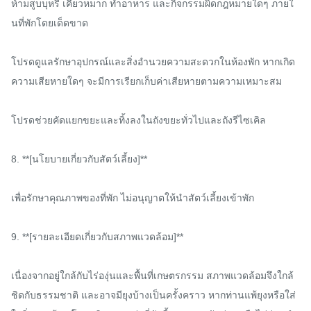
ห้ามสูบบุหรี่ เคี้ยวหมาก ทำอาหาร และกิจกรรมผิดกฎหมายใดๆ ภายใ
นที่พักโดยเด็ดขาด

โปรดดูแลรักษาอุปกรณ์และสิ่งอำนวยความสะดวกในห้องพัก หากเกิด
ความเสียหายใดๆ จะมีการเรียกเก็บค่าเสียหายตามความเหมาะสม

โปรดช่วยคัดแยกขยะและทิ้งลงในถังขยะทั่วไปและถังรีไซเคิล

8. **[นโยบายเกี่ยวกับสัตว์เลี้ยง]**

เพื่อรักษาคุณภาพของที่พัก ไม่อนุญาตให้นำสัตว์เลี้ยงเข้าพัก

9. **[รายละเอียดเกี่ยวกับสภาพแวดล้อม]**

เนื่องจากอยู่ใกล้กับไร่องุ่นและพื้นที่เกษตรกรรม สภาพแวดล้อมจึงใกล้
ชิดกับธรรมชาติ และอาจมียุงบ้างเป็นครั้งคราว หากท่านแพ้ยุงหรือใส่