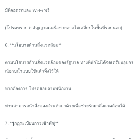
มีที่จอดรถและ Wi-Fi ฟรี

(โปรดทราบว่าสัญญาณเครือข่ายอาจไม่เสถียรในพื้นที่รอบนอก)

6. **นโยบายด้านสิ่งแวดล้อม**

ตามนโยบายด้านสิ่งแวดล้อมของรัฐบาล ทางที่พักไม่ได้จัดเตรียมอุปกร
ณ์อาบน้ำแบบใช้แล้วทิ้งไว้ให้

หากต้องการ โปรดสอบถามพนักงาน

ท่านสามารถนำสิ่งของส่วนตัวมาด้วยเพื่อช่วยรักษาสิ่งแวดล้อมได้

7. **[กฎระเบียบการเข้าพัก]**
