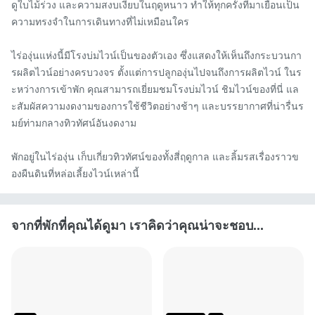
ดูใบไม้ร่วง และความสงบเงียบในฤดูหนาว ทำให้ทุกครั้งที่มาเยือนเป็น
ความทรงจำในการเดินทางที่ไม่เหมือนใคร

ไร่องุ่นแห่งนี้มีโรงบ่มไวน์เป็นของตัวเอง ซึ่งแสดงให้เห็นถึงกระบวนกา
รผลิตไวน์อย่างครบวงจร ตั้งแต่การปลูกองุ่นไปจนถึงการผลิตไวน์ ในร
ะหว่างการเข้าพัก คุณสามารถเยี่ยมชมโรงบ่มไวน์ ชิมไวน์ของที่นี่ แล
ะสัมผัสความงดงามของการใช้ชีวิตอย่างช้าๆ และบรรยากาศที่น่ารื่นร
มย์ท่ามกลางทิวทัศน์อันงดงาม

พักอยู่ในไร่องุ่น เก็บเกี่ยวทิวทัศน์ของทั้งสี่ฤดูกาล และลิ้มรสเรื่องราวข
องผืนดินที่หล่อเลี้ยงไวน์เหล่านี้
จากที่พักที่คุณได้ดูมา เราคิดว่าคุณน่าจะชอบ...