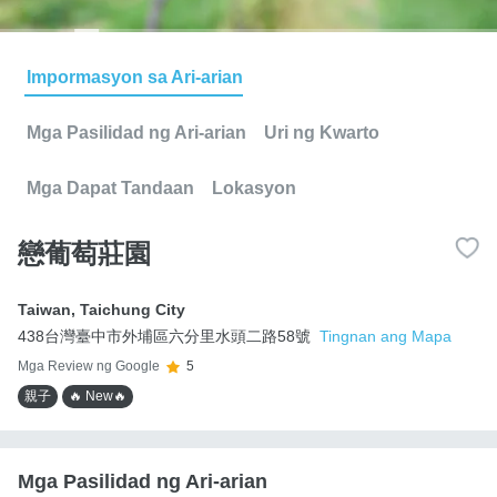
Impormasyon sa Ari-arian
Mga Pasilidad ng Ari-arian
Uri ng Kwarto
Mga Dapat Tandaan
Lokasyon
戀葡萄莊園
Taiwan
,
Taichung City
438台灣臺中市外埔區六分里水頭二路58號
Tingnan ang Mapa
Mga Review ng Google
5
親子
🔥 New🔥
Mga Pasilidad ng Ari-arian