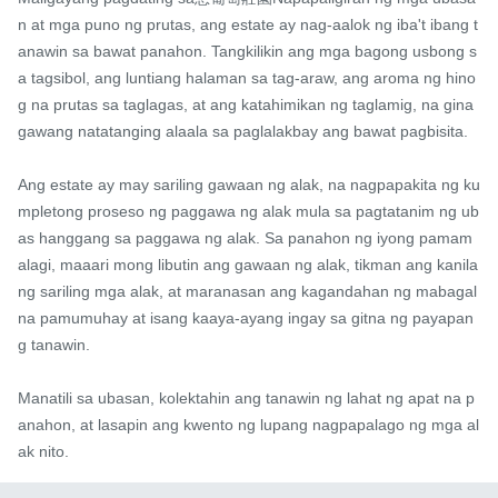
n at mga puno ng prutas, ang estate ay nag-aalok ng iba't ibang t
anawin sa bawat panahon. Tangkilikin ang mga bagong usbong s
a tagsibol, ang luntiang halaman sa tag-araw, ang aroma ng hino
g na prutas sa taglagas, at ang katahimikan ng taglamig, na gina
gawang natatanging alaala sa paglalakbay ang bawat pagbisita.

Ang estate ay may sariling gawaan ng alak, na nagpapakita ng ku
mpletong proseso ng paggawa ng alak mula sa pagtatanim ng ub
as hanggang sa paggawa ng alak. Sa panahon ng iyong pamam
alagi, maaari mong libutin ang gawaan ng alak, tikman ang kanila
ng sariling mga alak, at maranasan ang kagandahan ng mabagal 
na pamumuhay at isang kaaya-ayang ingay sa gitna ng payapan
g tanawin.

Manatili sa ubasan, kolektahin ang tanawin ng lahat ng apat na p
anahon, at lasapin ang kwento ng lupang nagpapalago ng mga al
ak nito.