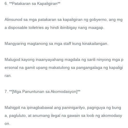
6. **Patakaran sa Kapaligiran**

Alinsunod sa mga patakaran sa kapaligiran ng gobyerno, ang mg
a disposable toiletries ay hindi ibinibigay nang maagap.

Mangyaring magtanong sa mga staff kung kinakailangan.

Malugod kayong inaanyayahang magdala ng sarili ninyong mga p
ersonal na gamit upang makatulong sa pangangalaga ng kapaligi
ran.

7. **[Mga Panuntunan sa Akomodasyon]**

Mahigpit na ipinagbabawal ang paninigarilyo, pagnguya ng bung
a, pagluluto, at anumang ilegal na gawain sa loob ng akomodasy
on.
