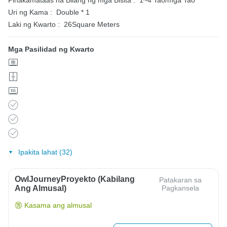
Pinakamataas na Bilang ng mga Bisita :
1~4 Tao/mga Tao
Uri ng Kama :
Double * 1
Laki ng Kwarto :
26Square Meters
Mga Pasilidad ng Kwarto
Ipakita lahat (32)
OwlJourneyProyekto (Kabilang
Patakaran sa
Ang Almusal)
Pagkansela
Kasama ang almusal