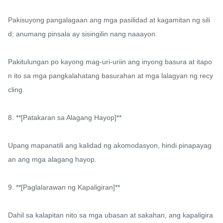
Pakisuyong pangalagaan ang mga pasilidad at kagamitan ng sili
d; anumang pinsala ay sisingilin nang naaayon.

Pakitulungan po kayong mag-uri-uriin ang inyong basura at itapo
n ito sa mga pangkalahatang basurahan at mga lalagyan ng recy
cling.

8. **[Patakaran sa Alagang Hayop]**

Upang mapanatili ang kalidad ng akomodasyon, hindi pinapayag
an ang mga alagang hayop.

9. **[Paglalarawan ng Kapaligiran]**

Dahil sa kalapitan nito sa mga ubasan at sakahan, ang kapaligira