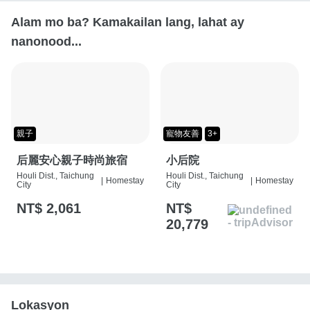
Alam mo ba? Kamakailan lang, lahat ay
nanonood...
親子
寵物友善
3+
后麗安心親子時尚旅宿
小后院
Houli Dist., Taichung
Houli Dist., Taichung
|
Homestay
|
Homestay
City
City
NT$ 2,061
NT$
20,779
Lokasyon