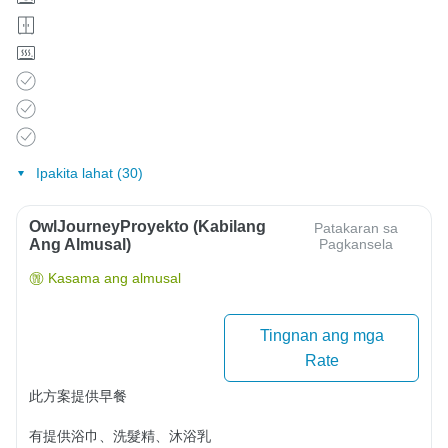
Ipakita lahat (30)
OwlJourneyProyekto (Kabilang
Patakaran sa
Ang Almusal)
Pagkansela
Kasama ang almusal
Tingnan ang mga
Rate
此方案提供早餐

有提供浴巾、洗髮精、沐浴乳
