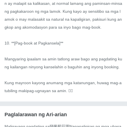
n ay malapit sa kalikasan, at normal lamang ang paminsan-minsa
ng pagkakaroon ng mga lamok. Kung kayo ay sensitibo sa mga l
amok o may malasakit sa natural na kapaligiran, pakisuri kung an
gkop ang akomodasyon para sa inyo bago mag-book.

10. **[Pag-book at Pagkansela]**

Mangyaring ipaalam sa amin tatlong araw bago ang pagdating ku
ng kailangan ninyong kanselahin o baguhin ang inyong booking.

Kung mayroon kayong anumang mga katanungan, huwag mag-a
tubiling makipag-ugnayan sa amin. 🙋‍♀️
Paglalarawan ng Ari-arian
Maligayang pagdating sa戀葡萄莊園Napapaligiran ng mga ubasa