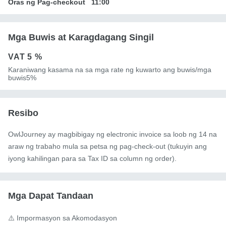
Oras ng Pag-checkout
11:00
Mga Buwis at Karagdagang Singil
VAT
5 %
Karaniwang kasama na sa mga rate ng kuwarto ang buwis/mga
buwis5%
Resibo
OwlJourney ay magbibigay ng electronic invoice sa loob ng 14 na
araw ng trabaho mula sa petsa ng pag-check-out (tukuyin ang
iyong kahilingan para sa Tax ID sa column ng order).
Mga Dapat Tandaan
⚠️ Impormasyon sa Akomodasyon
