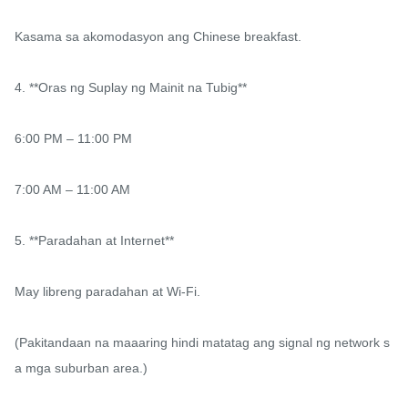
Kasama sa akomodasyon ang Chinese breakfast.

4. **Oras ng Suplay ng Mainit na Tubig**

6:00 PM – 11:00 PM

7:00 AM – 11:00 AM

5. **Paradahan at Internet**

May libreng paradahan at Wi-Fi.

(Pakitandaan na maaaring hindi matatag ang signal ng network s
a mga suburban area.)
