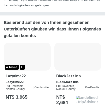
henswürdigkeiten zu gelangen.
Basierend auf den von Ihnen angesehenen
Unterkünften glauben wir, dass Ihnen Folgendes
gefallen könnte:
🔥 New🔥
1+
Lazytime22
BlackJazz Inn.
Lazytime22
BlackJazz Inn.
Puli Township,
Puli Township,
|
Gastfamilie
|
Gastfamilie
Nantou County
Nantou County
NT$ 3,965
NT$
2,684