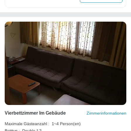
Vierbettzimmer Im Gebäude
Zimmerinformationen
Maximale Gästeanzahl :
1~4 Person(en)
Betttyp :
Double * 2