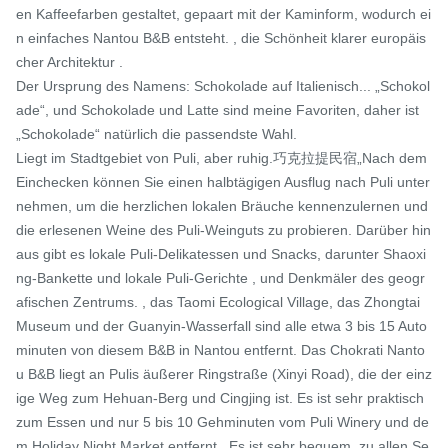
en Kaffeefarben gestaltet, gepaart mit der Kaminform, wodurch ei
n einfaches Nantou B&B entsteht. , die Schönheit klarer europäis
cher Architektur .

Der Ursprung des Namens: Schokolade auf Italienisch... „Schokol
ade“, und Schokolade und Latte sind meine Favoriten, daher ist 
„Schokolade“ natürlich die passendste Wahl.​

Liegt im Stadtgebiet von Puli, aber ruhig.巧克拉提民宿„Nach dem 
Einchecken können Sie einen halbtägigen Ausflug nach Puli unter
nehmen, um die herzlichen lokalen Bräuche kennenzulernen und 
die erlesenen Weine des Puli-Weinguts zu probieren. Darüber hin
aus gibt es lokale Puli-Delikatessen und Snacks, darunter Shaoxi
ng-Bankette und lokale Puli-Gerichte , und Denkmäler des geogr
afischen Zentrums. , das Taomi Ecological Village, das Zhongtai 
Museum und der Guanyin-Wasserfall sind alle etwa 3 bis 15 Auto
minuten von diesem B&B in Nantou entfernt. Das Chokrati Nanto
u B&B liegt an Pulis äußerer Ringstraße (Xinyi Road), die der einz
ige Weg zum Hehuan-Berg und Cingjing ist. Es ist sehr praktisch 
zum Essen und nur 5 bis 10 Gehminuten vom Puli Winery und de
m Holiday Night Market entfernt . Es ist sehr bequem, zu allen Se