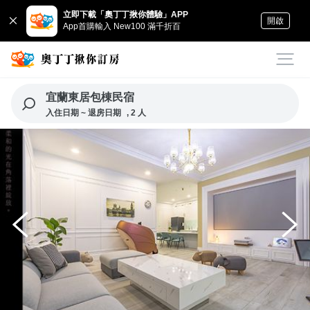
立即下載「奧丁丁揪你體驗」APP
開啟
App首購輸入 New100 滿千折百
宜蘭東居包棟民宿
入住日期 ~ 退房日期
, 2 人