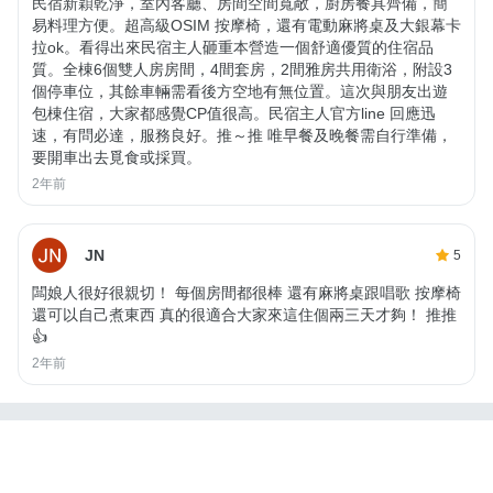
民宿新穎乾淨，室內客廳、房間空間寬敞，廚房餐具齊備，簡
易料理方便。超高級OSIM 按摩椅，還有電動麻將桌及大銀幕卡
拉ok。看得出來民宿主人砸重本營造一個舒適優質的住宿品
質。全棟6個雙人房房間，4間套房，2間雅房共用衛浴，附設3
個停車位，其餘車輛需看後方空地有無位置。這次與朋友出遊
包棟住宿，大家都感覺CP值很高。民宿主人官方line 回應迅
速，有問必達，服務良好。推～推 唯早餐及晚餐需自行準備，
要開車出去覓食或採買。
2年前
JN
5
闆娘人很好很親切！ 每個房間都很棒 還有麻將桌跟唱歌 按摩椅
還可以自己煮東西 真的很適合大家來這住個兩三天才夠！ 推推
👍
2年前