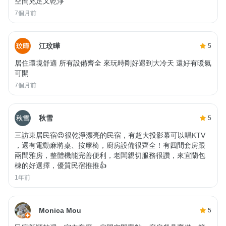
空間充足又乾淨
7個月前
江玟曄
5
居住環境舒適 所有設備齊全 來玩時剛好遇到大冷天 還好有暖氣
可開
7個月前
秋雪
5
三訪東居民宿😍很乾淨漂亮的民宿，有超大投影幕可以唱KTV
，還有電動麻將桌、按摩椅，廚房設備很齊全！有四間套房跟
兩間雅房，整體機能完善便利，老闆親切服務很讚，來宜蘭包
棟的好選擇，優質民宿推推👍
1年前
Monica Mou
5