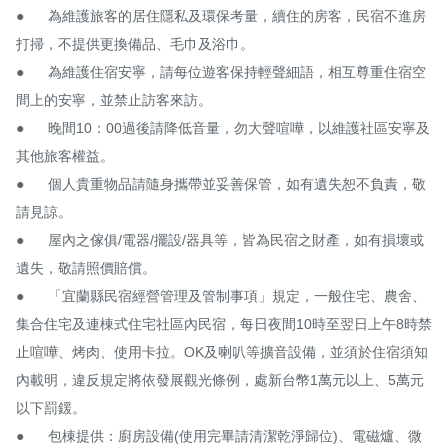
●　	為維護旅客的居住隱私及環保考量，續住的房客，民宿不進房
打掃，不提供更換備品、毛巾及浴巾。

●　	為維護住宿安寧，請每位遊客保持輕聲細語，相互尊重住宿空
間上的安寧，並禁止訪客來訪。

●　	晚間10：00過後請降低音量，勿大聲喧嘩，以維護社區安寧及
其他旅客權益。

●　	個人貴重物品請隨身攜帶並妥善保管，如有遺失恕不負責，敬
請見諒。

●　	屋內之傢俱/電器/擺設/器具等，皆為民宿之財產，如有損壞或
遺失，敬請照價賠償。

●　	「宜蘭縣民宿經營管理及管制事項」規定，一般住宅、農舍、
集合住宅及連棟式住宅社區內民宿，每日夜間10時至翌日上午8時禁
止喧嘩、烤肉、使用卡拉。OK及喇叭等擴音設備，並須於住宿須知
內載明，違反規定將依發展觀光條例，處新台幣1萬元以上、5萬元
以下罰鍰。

●　	包棟提供：廚房設備(使用完畢請清潔乾淨歸位)、電磁爐、微