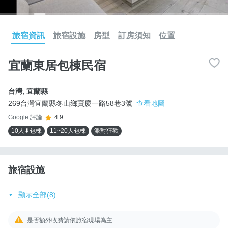
旅宿資訊
旅宿設施
房型
訂房須知
位置
宜蘭東居包棟民宿
台灣
,
宜蘭縣
269台灣宜蘭縣冬山鄉寶慶一路58巷3號
查看地圖
Google 評論
4.9
10人⬇包棟
11~20人包棟
派對狂歡
旅宿設施
顯示全部(8)
是否額外收費請依旅宿現場為主