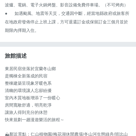
波爐、電鍋、電子火鍋烤盤、影音設備免費停車場。（不可烤肉）

●　	如遇颱風、地震等天災，交通因中斷，經當地縣政府或旅客所
在地政府發佈停止上班上課，方可退還訂金或保留訂金三個月並於
期限內擇期入住。
旅館描述
東居民宿坐落於宜蘭冬山鄉

是獨棟全新落成的民宿

整棟建築呈現象牙暖色系

清幽的環境讓人忘卻紛擾

室內木質地板增添了一份暖心

房間寬敞舒適，明亮乾淨

讓旅人得到充分的休憩

快來規劃一趟漫遊樂活的旅程～

⛰️鄰近景點：仁山植物園/梅花湖休閒農場/冬山河生態綠舟/班比山