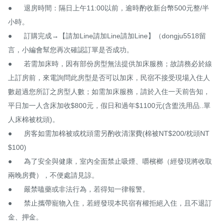
●　	退房時間：隔日上午11:00以前，逾時酌收新台幣500元整/半
小時。

●　	訂購完成→【請加Line請加Line請加Line】（dongju5518留
言，小編會幫您再次確認訂單是否成功。

●　	若需加床時，因有部份房型無法提供加床服務；故請務必於線
上訂房前，來電詢問此房型是否可以加床，民宿不接受現場入住人
數超過您所訂之房型人數；如需加床服務，請於入住一天前告知，
平日加一人含床加收$800元，假日和過年$1100元(含盥洗用品..單
人床棉被枕頭)。

●　	房客如需加棉被或枕頭需另酌收清潔費(棉被NT$200/枕頭NT
$100)

●　	為了安全與健康，室內全面禁止吸煙、嚼檳榔（經發現將收取
兩晚房費），不便處請見諒。

●　	嚴禁嗑藥或非法行為，若得知一律報警。

●　	禁止攜帶寵物入住，若經發現本民宿有權拒絕入住，且不退訂
金、押金。
