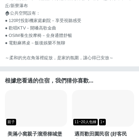
丘/新寮瀑布

🏠公共空間設有：

● 120吋投影機家庭劇院－享受視聽感受

● 歡唱KTV－開嗓高歌金曲

● OSIM養生按摩椅－全身通體舒暢

● 電動麻將桌－飯後娛樂不無聊

～柔和的光在角落裡綻放，是家的氛圍，讓心得已安放～
根據您看過的住宿，我們猜你喜歡...
親子
11~20人包棟
1+
美滿小窩親子溜滑梯城堡
遇而歡田園民宿 (好客民