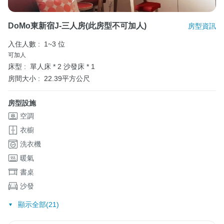
DoMo東新宿J-三人房(此房型不可加人)
房型資訊
入住人數 :
1~3 位
可加人
床型 :
單人床 * 2
沙發床 * 1
房間大小 :
22.39平方公尺
房型設施
空調
衣櫥
洗衣機
暖氣
書桌
沙發
顯示全部(21)