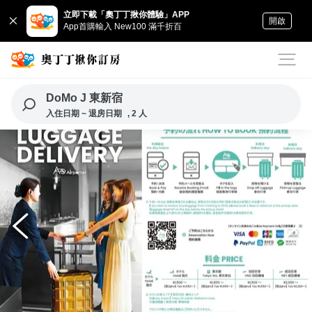
立即下載「奧丁丁揪你體驗」APP
開啟
App首購輸入 New100 滿千折百
DoMo J 東新宿
入住日期 ~ 退房日期
, 2 人