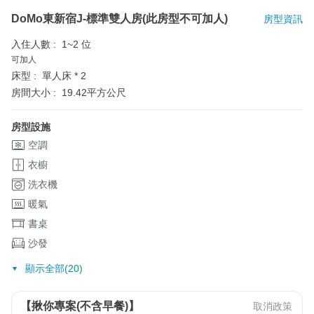
DoMo東新宿J-標準雙人房(此房型不可加人)
房型資訊
入住人數 :
1~2 位
可加人
床型 :
單人床 * 2
房間大小 :
19.42平方公尺
房型設施
空調
衣櫥
洗衣機
暖氣
書桌
沙發
顯示全部(20)
【揪你專案(不含早餐)】
取消政策