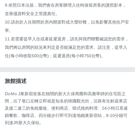
9.依照日本法規，我們會在房客辦理入住時保留房客的護照影本，
並善儘資料安全之管護責任。

10.請勿於入住期間於房內開派對或大聲吵雜，以免影響其他住戶安
寧。 

11.若需要提早入住或著延遲退房，請先與我們聯繫確認您的需求，
我們將以房間的狀況來判定是否能滿足您的需求。請注意，提早入
住(每小時收取500台幣)；延遲退房(每小時750台幣)。
旅館描述
DoＭo J東新宿坐落在熱鬧的新大久保商圈和高雅寧靜的住宅區之
間，出了巷口左轉立即就是知名的韓國觀光街，沿路有生鮮蔬果店
及接二連三的免稅藥妝、便利商店、韓式燒肉料理、24小時日系連
鎖餐飲、咖啡店。四分鐘步行即可到達地鐵東新宿站，8-10分鐘可
到達JR新大久保站。
