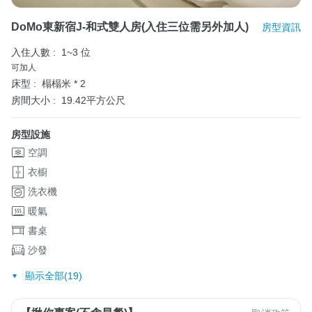
DoMo東新宿J-和式雙人房(入住三位需另外加人)
房型資訊
入住人數 :
1~3 位
可加人
床型 :
榻榻米 * 2
房間大小 :
19.42平方公尺
房型設施
空調
衣櫥
洗衣機
暖氣
書桌
沙發
顯示全部(19)