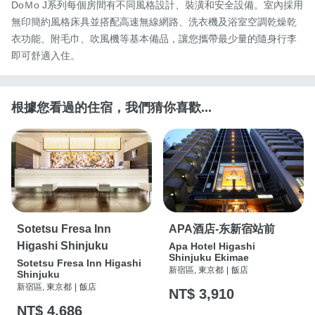
DoＭo J系列每個房間有不同風格設計、裝潢和安全設備。室內採用
無印簡約風格床具並搭配高速無線網路、洗衣機及浴室空調乾燥乾
衣功能、附毛巾、吹風機等基本備品，讓您攜帶最少量的隨身行李
即可舒適入住。
根據您看過的住宿，我們猜你喜歡...
Sotetsu Fresa Inn
APA酒店-东新宿站前
Higashi Shinjuku
Apa Hotel Higashi
Shinjuku Ekimae
Sotetsu Fresa Inn Higashi
新宿區, 東京都
|
飯店
Shinjuku
新宿區, 東京都
|
飯店
NT$ 3,910
NT$ 4,686