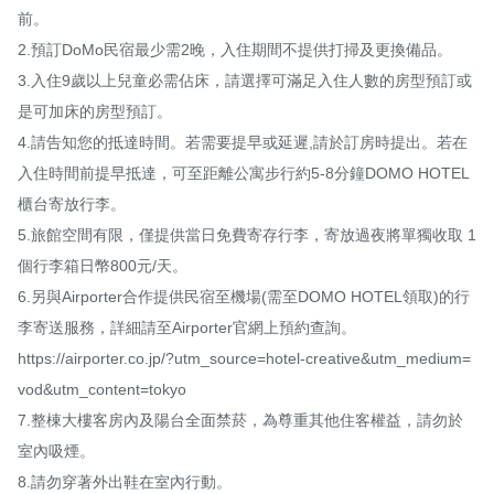
前。

2.預訂DoMo民宿最少需2晚，入住期間不提供打掃及更換備品。 

3.入住9歲以上兒童必需佔床，請選擇可滿足入住人數的房型預訂或
是可加床的房型預訂。 

4.請告知您的抵達時間。若需要提早或延遲,請於訂房時提出。若在
入住時間前提早抵達，可至距離公寓步行約5-8分鐘DOMO HOTEL
櫃台寄放行李。

5.旅館空間有限，僅提供當日免費寄存行李，寄放過夜將單獨收取 1
個行李箱日幣800元/天。

6.另與Airporter合作提供民宿至機場(需至DOMO HOTEL領取)的行
李寄送服務，詳細請至Airporter官網上預約查詢。

https://airporter.co.jp/?utm_source=hotel-creative&utm_medium=
vod&utm_content=tokyo

7.整棟大樓客房內及陽台全面禁菸，為尊重其他住客權益，請勿於
室內吸煙。 

8.請勿穿著外出鞋在室內行動。
