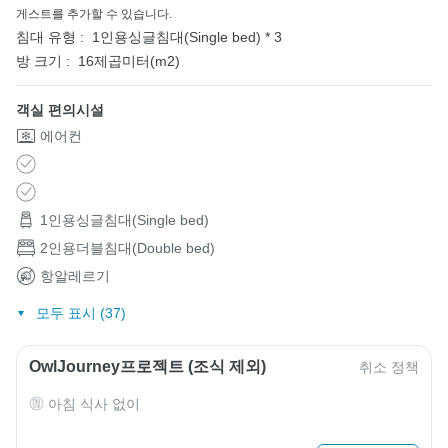
게스트를 추가할 수 있습니다.
침대 유형 :
1인용싱글침대(Single bed) * 3
방 크기 :
16제곱미터(m2)
객실 편의시설
에어컨
1인용싱글침대(Single bed)
2인용더블침대(Double bed)
항알레르기
모두 표시 (37)
OwlJourney프로젝트 (조식 제외)
취소 정책
아침 식사 없이