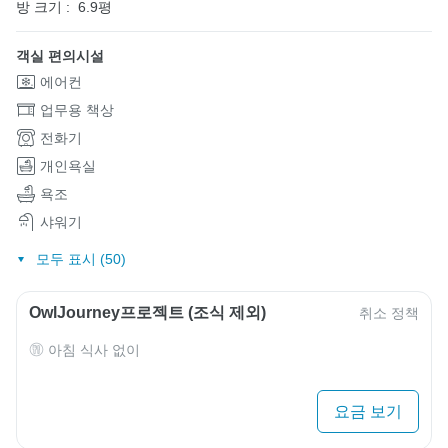
방 크기 :
6.9평
객실 편의시설
에어컨
업무용 책상
전화기
개인욕실
욕조
샤워기
모두 표시 (50)
OwlJourney프로젝트 (조식 제외)
취소 정책
아침 식사 없이
요금 보기