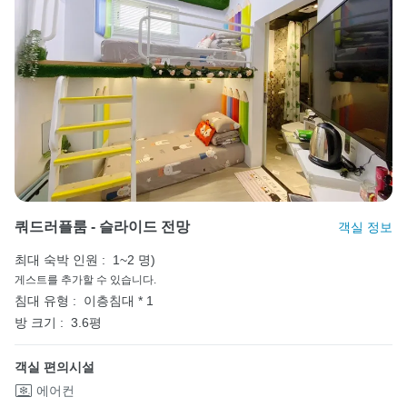
쿼드러플룸 - 슬라이드 전망
객실 정보
최대 숙박 인원 :
1~2 명)
게스트를 추가할 수 있습니다.
침대 유형 :
이층침대 * 1
방 크기 :
3.6평
객실 편의시설
에어컨