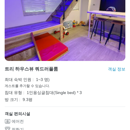
트리 하우스뷰 쿼드러플룸
객실 정보
최대 숙박 인원 :
1~3 명)
게스트를 추가할 수 있습니다.
침대 유형 :
1인용싱글침대(Single bed) * 3
방 크기 :
9.3평
객실 편의시설
에어컨
전화기