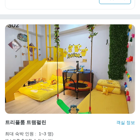
트리플룸 트램펄린
객실 정보
최대 숙박 인원 :
1~3 명)