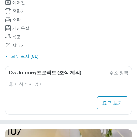
에어컨
전화기
소파
개인욕실
욕조
샤워기
모두 표시 (51)
OwlJourney프로젝트 (조식 제외)
취소 정책
아침 식사 없이
요금 보기