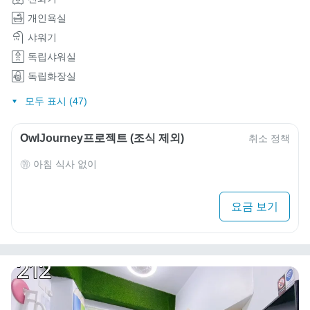
개인욕실
샤워기
독립샤워실
독립화장실
모두 표시 (47)
OwlJourney프로젝트 (조식 제외)
취소 정책
아침 식사 없이
요금 보기