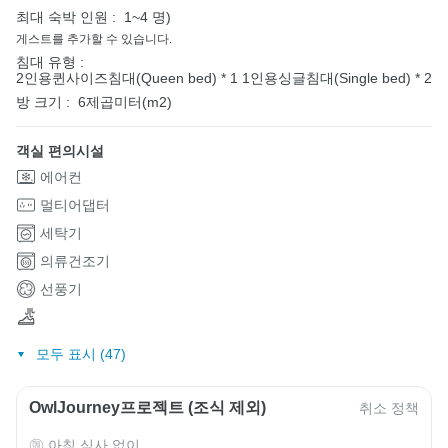
최대 숙박 인원 :
1~4 명)
게스트를 추가할 수 있습니다.
침대 유형 :
2인용퀸사이즈침대(Queen bed) * 1
1인용싱글침대(Single bed) * 2
방 크기 :
6제곱미터(m2)
객실 편의시설
에어컨
멀티어댑터
세탁기
의류건조기
선풍기
모두 표시 (47)
OwlJourney프로젝트 (조식 제외)
취소 정책
아침 식사 없이