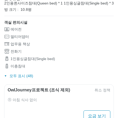
2인용퀸사이즈침대(Queen bed) * 1
1인용싱글침대(Single bed) * 3
방 크기 :
10.8평
객실 편의시설
에어컨
멀티어댑터
업무용 책상
전화기
1인용싱글침대(Single bed)
이층침대
모두 표시 (48)
OwlJourney프로젝트 (조식 제외)
취소 정책
아침 식사 없이
요금 보기