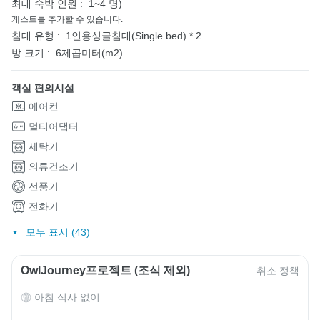
최대 숙박 인원 :
1~4 명)
게스트를 추가할 수 있습니다.
침대 유형 :
1인용싱글침대(Single bed) * 2
방 크기 :
6제곱미터(m2)
객실 편의시설
에어컨
멀티어댑터
세탁기
의류건조기
선풍기
전화기
모두 표시 (43)
OwlJourney프로젝트 (조식 제외)
취소 정책
아침 식사 없이