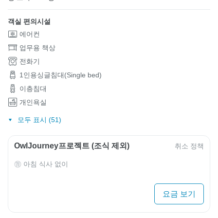
객실 편의시설
에어컨
업무용 책상
전화기
1인용싱글침대(Single bed)
이층침대
개인욕실
모두 표시 (51)
OwlJourney프로젝트 (조식 제외)
취소 정책
아침 식사 없이
요금 보기