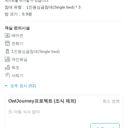
게스트를 추가할 수 있습니다.
침대 유형 :
1인용싱글침대(Single bed) * 3
방 크기 :
6.9평
객실 편의시설
에어컨
전화기
1인용싱글침대(Single bed)
개인욕실
욕조
샤워기
모두 표시 (52)
OwlJourney프로젝트 (조식 제외)
취소 정책
아침 식사 없이