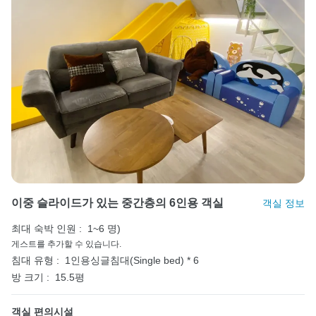
이중 슬라이드가 있는 중간층의 6인용 객실
객실 정보
최대 숙박 인원 :
1~6 명)
게스트를 추가할 수 있습니다.
침대 유형 :
1인용싱글침대(Single bed) * 6
방 크기 :
15.5평
객실 편의시설