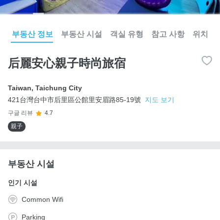
부동산 정보
부동산 시설
객실 유형
참고 사항
위치
后麗安心親子時尚旅宿
Taiwan
,
Taichung City
421台灣台中市后里區公館里安眉路85-19號
지도 보기
구글 리뷰
4.7
親子
부동산 시설
인기 시설
Common Wifi
Parking