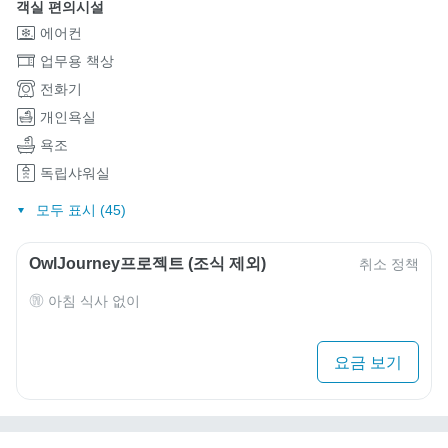
객실 편의시설
에어컨
업무용 책상
전화기
개인욕실
욕조
독립샤워실
모두 표시 (45)
OwlJourney프로젝트 (조식 제외)
취소 정책
아침 식사 없이
요금 보기