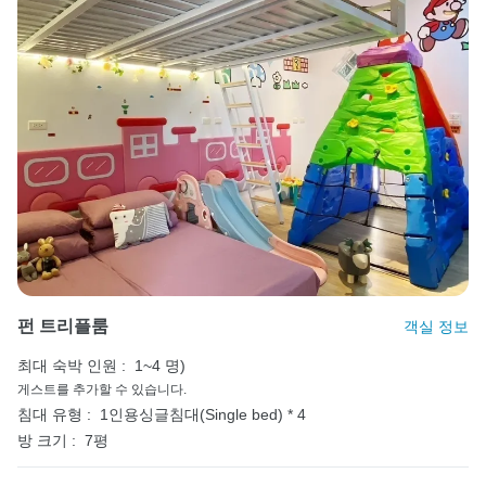
펀 트리플룸
객실 정보
최대 숙박 인원 :
1~4 명)
게스트를 추가할 수 있습니다.
침대 유형 :
1인용싱글침대(Single bed) * 4
방 크기 :
7평