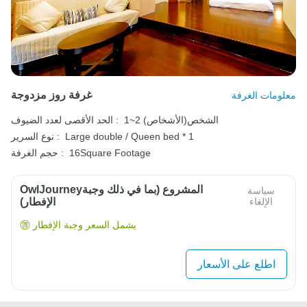
غرفة روز مزدوجة
معلومات الغرفة
1~2 الشخص(الأشخاص)
الحد الأقصى لعدد الضيوف :
Large double / Queen bed * 1
نوع السرير :
16Square Footage
حجم الغرفة :
OwlJourneyالمشروع (بما في ذلك وجبة
سياسة
الإلغاء
الإفطار)
يشمل السعر وجبة الإفطار
اطلع على الأسعار