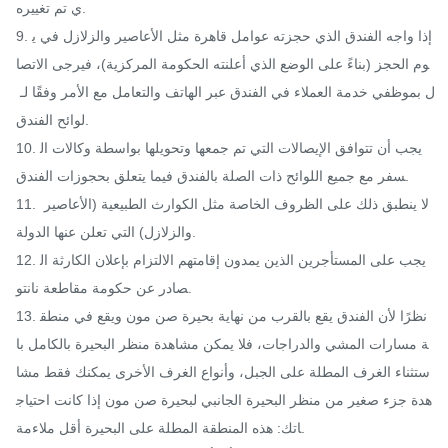
ي تم تغييره.

9. إذا واجه الفندق الذي حجزته عوامل قاهرة مثل الأعاصير والزلازل في ي
وم الحجز (بناءً على الوضع الذي أعلنته الحكومة المركزية)، فيرجى الاتصا
ل بموظفي خدمة العملاء في الفندق عبر الهاتف والتعامل مع الأمر وفقًا لـ 
لوائح الفندق.

10. يجب أن تتوافق الإيصالات التي تم جمعها وتحويلها بواسطة وكالات ال
سفر مع جميع اللوائح ذات الصلة بالفندق فيما يتعلق بحجوزات الفندق.

11. لا ينطبق ذلك على الظروف الخاصة مثل الكوارث الطبيعية (الأعاصير 
والزلازل) التي تعلن عنها الدولة.

12. يجب على المستأجرين الذين يمدون إقامتهم الالتزام بإعلان الكارثة ال
صادر عن حكومة مقاطعة نانتو.

13. نظرًا لأن الفندق يقع بالقرب من نهاية بحيرة صن مون ويقع في منطق
ة مسارات المشي والدراجات، فلا يمكن مشاهدة منظر البحيرة بالكامل با
ستثناء الغرف المطلة على الجبل، وأنواع الغرف الأخرى يمكنك فقط مشا
هدة جزء صغير من منظر البحيرة الجانبي لبحيرة صن مون إذا كانت احتياج
اتك: هذه المنطقة المطلة على البحيرة أقل ملاءمة.
