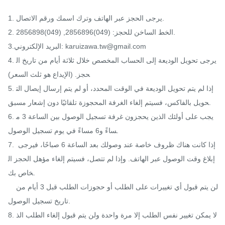
1. يرجى الحجز عبر الهاتف وترك اسمك ورقم الاتصال.

2. الخط الساخن للحجز: (049)2856896, (049)2856898.

3.البريد الإلكتروني: karuizawa.tw@gmail.com

4. يرجى تحويل الوديعة إلى الحساب المخصص خلال ثلاثة أيام من تاريخ ال
حجز. (الإيداع هو ثلث السعر)

5. إذا لم يتم تحويل الوديعة في الوقت المحدد، أو لم يتم إرسال إيصال الت
حويل بالفاكس، فسيتم إلغاء الغرفة المحجوزة تلقائيًا دون إشعار مسبق.

6. يجب على أولئك الذين يحجزون غرفة تسجيل الوصول بين الساعة 3 م
ساءً و6 مساءً في يوم تسجيل الوصول.

7. إذا كانت هناك ظروف خاصة عند وصولك بعد الساعة 6 صباحًا، فيرجى 
إبلاغ وقت الوصول عبر الهاتف. وإذا لم تتصل، فسيتم إلغاء مؤهل الحجز ال
خاص بك.

   لن يتم قبول أي تغييرات على الطلب أو حجوزات الطلب قبل 3 أيام من 
تاريخ تسجيل الوصول.

8. لا يمكن تغيير نفس الطلب إلا مرة واحدة ولن يتم قبول إلغاء الطلب الذ