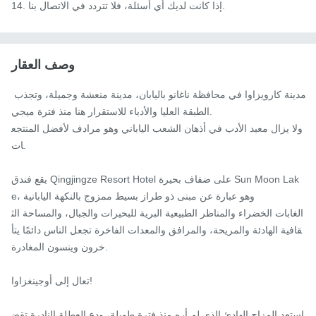
14. إذا كانت لديك أي أسئلة، فلا تتردد في الاتصال بنا.
وصف العقار
مدينة كارويزاوا في محافظة ناغانو باليابان، مدينة منعشة وجميلة، وتجذب 
الطبقة العليا والأدباء للاستقرار هنا منذ فترة ميجي.

ولا يزال معبد الأدب في أذهان الشعب الياباني وهو مرادف لأفضل المنتجع
ات.

يقع فندق Qingjingze Resort Hotel على ضفاف بحيرة Sun Moon Lak
e، وهو عبارة عن مبنى ذو طراز بسيط ممزوج بالنكهة اليابانية

الغابات الخضراء والمناظر الطبيعية البرية للبحيرات والجبال، والمساحة الث
قافية الهادئة والمريحة، والمرافق والمعدات الفاخرة تجعل الناس دائمًا يتأ
خرون وينسون المغادرة.

تعال إلى أوجينغزاوا!

استعد المزاج الهادئ الذي لم أره منذ فترة طويلة، ودع العطلة النادرة تقض