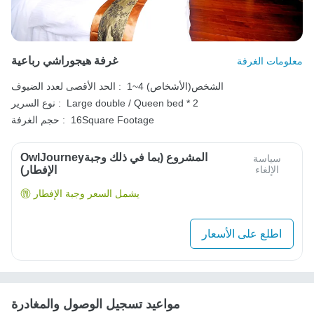
غرفة هيجوراشي رباعية
معلومات الغرفة
1~4 الشخص(الأشخاص)
الحد الأقصى لعدد الضيوف :
Large double / Queen bed * 2
نوع السرير :
16Square Footage
حجم الغرفة :
OwlJourneyالمشروع (بما في ذلك وجبة
سياسة
الإلغاء
الإفطار)
يشمل السعر وجبة الإفطار
اطلع على الأسعار
مواعيد تسجيل الوصول والمغادرة