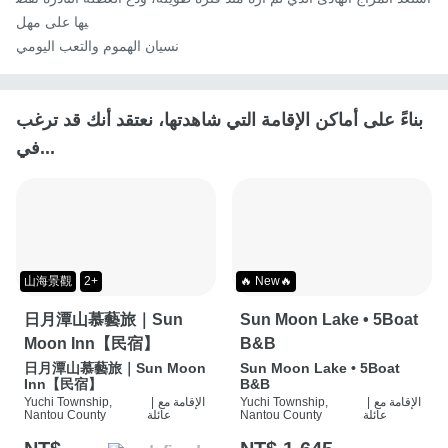
يها على مهل

نسيان الهموم والتعب اليومي
بناءً على أماكن الإقامة التي شاهدتها، نعتقد أنك قد ترغب
في...
山海景觀
2+
🔥 New🔥
日月潭山慕藝旅｜Sun
Sun Moon Lake • 5Boat
Moon Inn【民宿】
B&B
日月潭山慕藝旅｜Sun Moon
Sun Moon Lake • 5Boat
Inn【民宿】
B&B
الإقامة مع
|
Yuchi Township,
الإقامة مع
|
Yuchi Township,
عائلة
Nantou County
عائلة
Nantou County