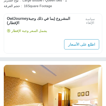
Large double / Queen bed * 1
نوع السرير :
16Square Footage
حجم الغرفة :
OwlJourneyالمشروع (بما في ذلك وجبة
سياسة
الإلغاء
الإفطار)
يشمل السعر وجبة الإفطار
اطلع على الأسعار