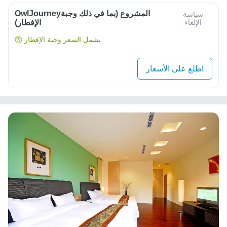
OwlJourneyالمشروع (بما في ذلك وجبة
سياسة
الإلغاء
الإفطار)
يشمل السعر وجبة الإفطار
اطلع على الأسعار