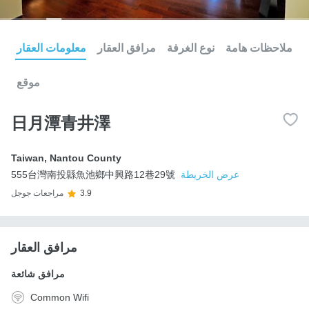
ملاحظات هامة
نوع الغرفة
مرافق العقار
معلومات العقار
موقع
日月潭青井澤
Taiwan
,
Nantou County
عرض الخريطة
555台灣南投縣魚池鄉中興路12巷29號
3.9
مراجعات جوجل
مرافق العقار
مرافق شائعة
Common Wifi