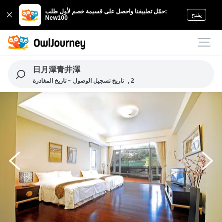
حمّل تطبيقنا واحصل على قسيمة خصم لأول طلب:
يفتح
New100
日月潭青井澤
, 2
تاريخ تسجيل الوصول ~ تاريخ المغادرة