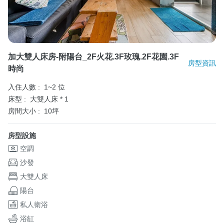
加大雙人床房-附陽台_2F火花.3F玫瑰.2F花園.3F
房型資訊
時尚
入住人數 :
1~2 位
床型 :
大雙人床 * 1
房間大小 :
10坪
房型設施
空調
沙發
大雙人床
陽台
私人衛浴
浴缸