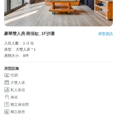
豪華雙人房-附浴缸_1F沙灘
房型資訊
入住人數 :
1~2 位
床型 :
大雙人床 * 1
房間大小 :
8坪
房型設施
空調
大雙人床
私人衛浴
淋浴
獨立淋浴間
獨立廁所