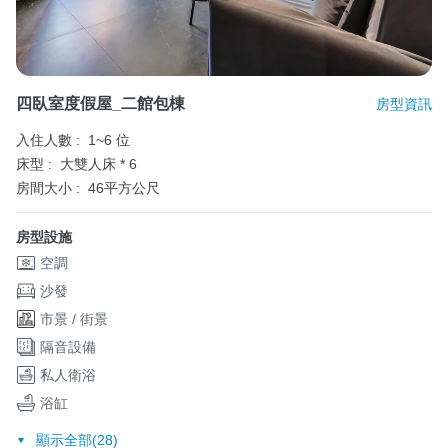
四臥室度假屋_二館包棟
房型資訊
入住人數 :
1~6 位
床型 :
大雙人床 * 6
房間大小 :
46平方公尺
房型設施
空調
沙發
市景 / 街景
隔音設備
私人衛浴
浴缸
顯示全部(28)