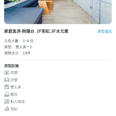
家庭套房-附陽台_2F彩虹.3F水元素
房型資訊
入住人數 :
1~4 位
床型 :
雙人床 * 2
房間大小 :
13坪
房型設施
空調
沙發
雙人床
陽台
私人衛浴
浴缸