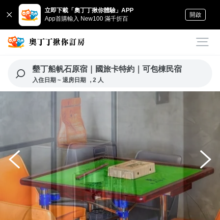
立即下載「奧丁丁揪你體驗」APP
開啟
App首購輸入 New100 滿千折百
墾丁船帆石原宿｜國旅卡特約｜可包棟民宿
入住日期 ~ 退房日期
, 2 人