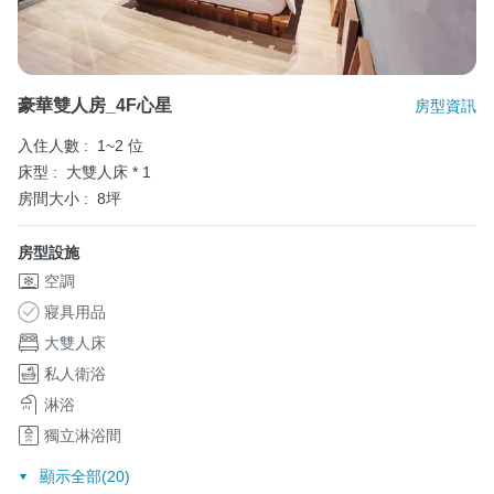
豪華雙人房_4F心星
房型資訊
入住人數 :
1~2 位
床型 :
大雙人床 * 1
房間大小 :
8坪
房型設施
空調
寢具用品
大雙人床
私人衛浴
淋浴
獨立淋浴間
顯示全部(20)