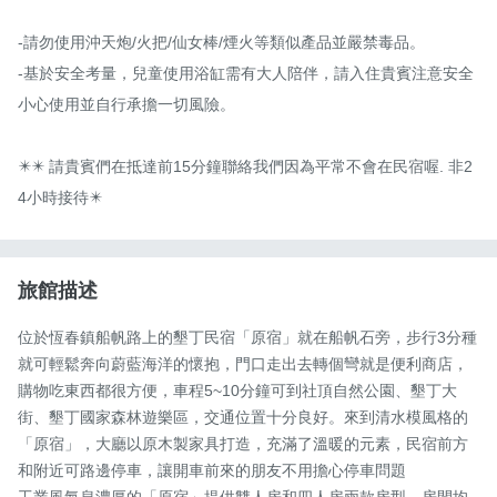
-請勿使用沖天炮/火把/仙女棒/煙火等類似產品並嚴禁毒品。

-基於安全考量，兒童使用浴缸需有大人陪伴，請入住貴賓注意安全
小心使用並自行承擔一切風險。

✴️✴️ 請貴賓們在抵達前15分鐘聯絡我們因為平常不會在民宿喔. 非2
4小時接待✴️
旅館描述
位於恆春鎮船帆路上的墾丁民宿「原宿」就在船帆石旁，步行3分種
就可輕鬆奔向蔚藍海洋的懷抱，門口走出去轉個彎就是便利商店，
購物吃東西都很方便，車程5~10分鐘可到社頂自然公園、墾丁大
街、墾丁國家森林遊樂區，交通位置十分良好。來到清水模風格的
「原宿」，大廳以原木製家具打造，充滿了溫暖的元素，民宿前方
和附近可路邊停車，讓開車前來的朋友不用擔心停車問題
