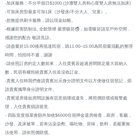
-加床服務：不分平假日$1000 (沙灘雙人房和心星雙人房無法加床)

-可加床房型最多可加1床（沙發床/不分大人、兒童）。

-恕無提供刷卡服務，請以現金結帳。

-根據菸害防制法, 全館禁煙 嚴禁吸菸🚭，如需吸菸請至戶外空間， 
感謝您的配合 敬請見諒。

-請盡量於15:00後再抵達民宿，因11:00~15:00為民宿最混亂的整理
時間，怕招待不週，謝謝

-請依照訂房約定人數前來，入住貴賓若超過房間限定最大容納人
數，民宿有權拒絕貴賓入住並沒收訂金。

-貴賓入住時我們會請貴賓出示身分證明文件以方便做住宿登記，煩
請貴賓攜帶身分證明文件。

-貴賓退房後如房間設施有惡意損壞或遺失，將照價賠償或報警處
理，入住貴賓煩請留意.

- 四臥室度假屋會額外加收$6000住宿押金退房檢查，廚房，客廳，
沙發、及床被單，若有沾染染劑、嘔吐物、菸味，飲料，若嚴重無
法使用，請依照價賠償。
