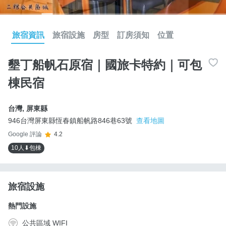
旅宿資訊
旅宿設施
房型
訂房須知
位置
墾丁船帆石原宿｜國旅卡特約｜可包
棟民宿
台灣
,
屏東縣
946台灣屏東縣恆春鎮船帆路846巷63號
查看地圖
Google 評論
4.2
10人⬇包棟
旅宿設施
熱門設施
公共區域 WIFI