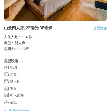
山景四人房_2F陽光.3F蝴蝶
房型資訊
入住人數 :
1~4 位
床型 :
雙人床 * 2
房間大小 :
12坪
房型設施
空調
沙發
雙人床
陽台
私人衛浴
浴缸