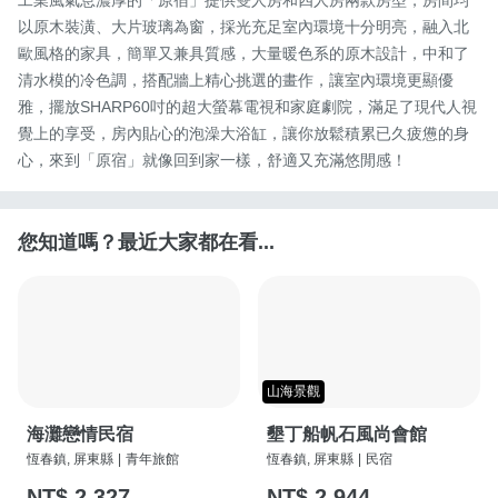
工業風氣息濃厚的「原宿」提供雙人房和四人房兩款房型，房間均
以原木裝潢、大片玻璃為窗，採光充足室內環境十分明亮，融入北
歐風格的家具，簡單又兼具質感，大量暖色系的原木設計，中和了
清水模的冷色調，搭配牆上精心挑選的畫作，讓室內環境更顯優
雅，擺放SHARP60吋的超大螢幕電視和家庭劇院，滿足了現代人視
覺上的享受，房內貼心的泡澡大浴缸，讓你放鬆積累已久疲憊的身
心，來到「原宿」就像回到家一樣，舒適又充滿悠閒感！
您知道嗎？最近大家都在看...
山海景觀
海灘戀情民宿
墾丁船帆石風尚會館
恆春鎮, 屏東縣
|
青年旅館
恆春鎮, 屏東縣
|
民宿
NT$ 2,327
NT$ 2,944