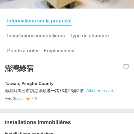
Informations sur la propriété
Installations immobilières
Type de chambre
Points à noter
Emplacement
澎灣綠宿
Taiwan
,
Penghu County
澎湖縣馬公市鎖港里鎖港一路73巷23弄2號
Afficher la carte
Avis Google
4.9
Installations immobilières
installations populaires