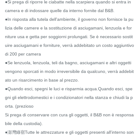
●Si prega di riporre le ciabatte nella scarpiera quando si entra in 
camera e di indossare quelle da interno fornite dal B&B.

●In risposta alla tutela dell'ambiente, il governo non fornisce la pu
lizia delle camere e la sostituzione di asciugamani, lenzuola e for
niture usa e getta per soggiorni prolungati. Se è necessario sostit
uire asciugamani e forniture, verrà addebitato un costo aggiuntivo 
di 200 per camera

●Se lenzuola, lenzuola, teli da bagno, asciugamani e altri oggetti 
vengono sporcati in modo irreversibile da qualcuno, verrà addebit
ato un risarcimento in base al prezzo.

●Quando esci, spegni le luci e risparmia acqua.Quando esci, spe
gni gli elettrodomestici e i condizionatori nella stanza e chiudi la p
orta. (prezioso

Si prega di conservare con cura gli oggetti, il B&B non è responsa
bile della custodia).

●澎灣綠宿Tutte le attrezzature e gli oggetti presenti all'interno son