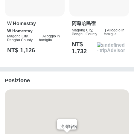
W Homestay
阿囉哈民宿
Magong City,
|
Alloggio in
W Homestay
Penghu County
famiglia
Magong City,
|
Alloggio in
Penghu County
famiglia
NT$
NT$ 1,126
1,732
Posizione
澎灣綠宿