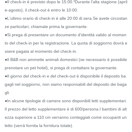
●Il check-in è previsto dopo le 15:00.*Durante l'alta stagione (april
e-agosto), il check-out è entro le 10:00.

●L'ultimo orario di check-in è alle 20:00 di sera.Se avete circostan
ze particolari, chiamate prima la governante.

●Si prega di presentare un documento d'identità valido al momen
to del check-in per la registrazione. La quota di soggiorno dovrà e
ssere pagata al momento del check-in.

●Il B&B non ammette animali domestici (se necessario è possibile 
prenotare un pet hotel), si prega di contattare la governante.

●Il giorno del check-in e del check-out è disponibile il deposito ba
gagli nel soggiorno, non siamo responsabili del deposito dei baga
gli.

●In alcune tipologie di camere sono disponibili letti supplementari. 
Il prezzo del letto supplementare è di 600/persona.I bambini di alt
ezza superiore a 110 cm verranno conteggiati come occupanti un 
letto (verrà fornita la fornitura totale).
