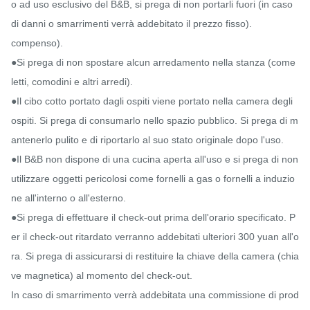
o ad uso esclusivo del B&B, si prega di non portarli fuori (in caso 
di danni o smarrimenti verrà addebitato il prezzo fisso).

compenso).

●Si prega di non spostare alcun arredamento nella stanza (come 
letti, comodini e altri arredi).

●Il cibo cotto portato dagli ospiti viene portato nella camera degli 
ospiti. Si prega di consumarlo nello spazio pubblico. Si prega di m
antenerlo pulito e di riportarlo al suo stato originale dopo l'uso.

●Il B&B non dispone di una cucina aperta all'uso e si prega di non 
utilizzare oggetti pericolosi come fornelli a gas o fornelli a induzio
ne all'interno o all'esterno.

●Si prega di effettuare il check-out prima dell'orario specificato. P
er il check-out ritardato verranno addebitati ulteriori 300 yuan all'o
ra. Si prega di assicurarsi di restituire la chiave della camera (chia
ve magnetica) al momento del check-out.

In caso di smarrimento verrà addebitata una commissione di prod