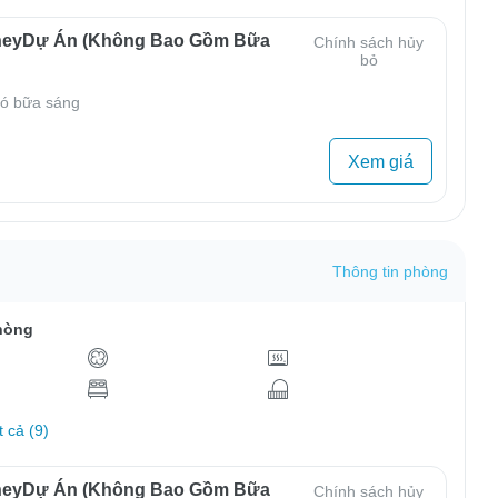
neyDự Án (Không Bao Gồm Bữa
Chính sách hủy
bỏ
ó bữa sáng
Xem giá
Thông tin phòng
hòng
t cả (9)
neyDự Án (Không Bao Gồm Bữa
Chính sách hủy