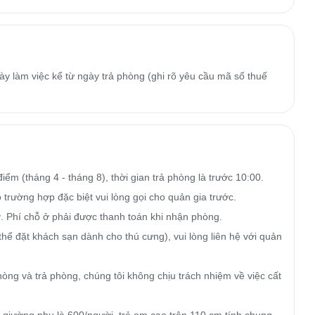
y làm việc kể từ ngày trả phòng (ghi rõ yêu cầu mã số thuế
m (tháng 4 - tháng 8), thời gian trả phòng là trước 10:00.

trường hợp đặc biệt vui lòng gọi cho quản gia trước.

ký. Phí chỗ ở phải được thanh toán khi nhận phòng.

hể đặt khách sạn dành cho thú cưng), vui lòng liên hệ với quản 
ng và trả phòng, chúng tôi không chịu trách nhiệm về việc cất 
giường phụ là 600/người, trẻ em cao trên 110 cm tính chung 