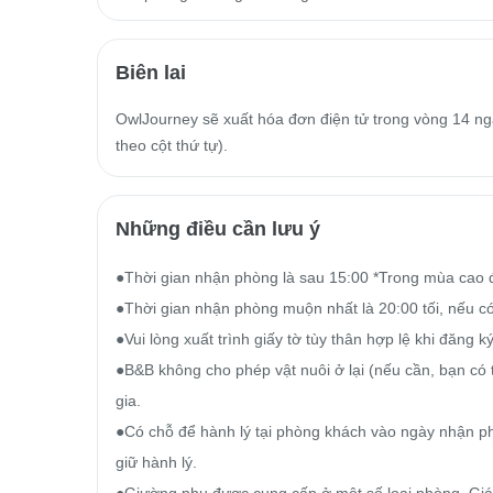
Biên lai
OwlJourney sẽ xuất hóa đơn điện tử trong vòng 14 ngà
theo cột thứ tự).
Những điều cần lưu ý
●Thời gian nhận phòng là sau 15:00 *Trong mùa cao điể
●Thời gian nhận phòng muộn nhất là 20:00 tối, nếu có 
●Vui lòng xuất trình giấy tờ tùy thân hợp lệ khi đăng 
●B&B không cho phép vật nuôi ở lại (nếu cần, bạn có t
gia.

●Có chỗ để hành lý tại phòng khách vào ngày nhận phò
giữ hành lý.

●Giường phụ được cung cấp ở một số loại phòng. Giá 