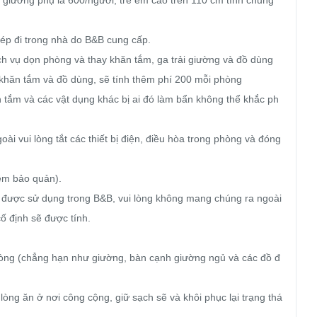
ép đi trong nhà do B&B cung cấp.

h vụ dọn phòng và thay khăn tắm, ga trải giường và đồ dùng 
y khăn tắm và đồ dùng, sẽ tính thêm phí 200 mỗi phòng

n tắm và các vật dụng khác bị ai đó làm bẩn không thể khắc ph
goài vui lòng tắt các thiết bị điện, điều hòa trong phòng và đóng 
ệm bảo quản).

 được sử dụng trong B&B, vui lòng không mang chúng ra ngoài 
ố định sẽ được tính.

hòng (chẳng hạn như giường, bàn cạnh giường ngủ và các đồ đ
ng ăn ở nơi công cộng, giữ sạch sẽ và khôi phục lại trạng thá