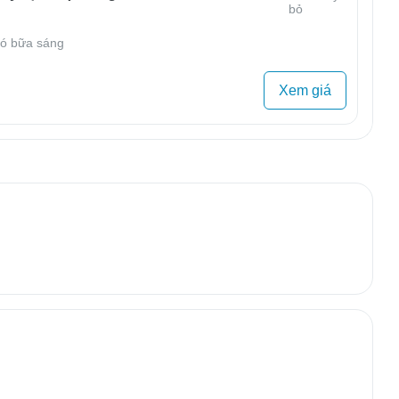
bỏ
ó bữa sáng
Xem giá