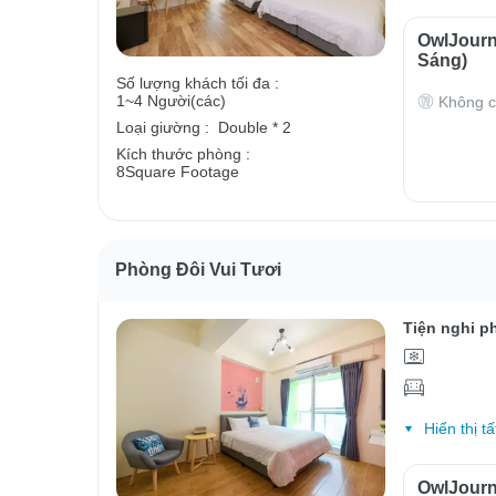
OwlJour
Sáng)
Số lượng khách tối đa :
1~4 Người(các)
Không c
Loại giường :
Double * 2
Kích thước phòng :
8Square Footage
Phòng Đôi Vui Tươi
Tiện nghi p
Hiển thị tấ
OwlJour