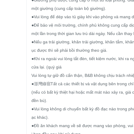
một giường (cung cấp toàn bộ giường).

●Vui lòng để dép vào tủ giày khi vào phòng và mang d
●Để bảo vệ môi trường, chính phủ không cung cấp dịc
một lần trong thời gian lưu trú dài ngày. Nếu cần tha
●Nếu ga trải giường, khăn trải giường, khăn tắm, khă
ục được thì sẽ phải bồi thường theo giá.

●Khi ra ngoài vui lòng tắt đèn, tiết kiệm nước, khi ra n
cửa lại. (quý giá

Vui lòng tự giữ đồ cẩn thận, B&B không chịu trách nhi
●澎灣綠宿Tất cả các thiết bị và vật dụng bên trong chỉ
(nếu có bất kỳ thiệt hại hoặc mất mát nào xảy ra, giá c
đền bù).

●Vui lòng không di chuyển bất kỳ đồ đạc nào trong p
ạc khác).

●Đồ ăn khách mang về sẽ được mang vào phòng, vui lò
i ban đầu sau khi sử dụng.
