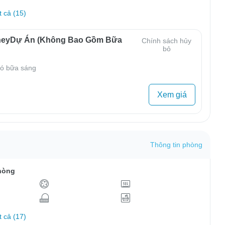
t cả (15)
neyDự Án (Không Bao Gồm Bữa
Chính sách hủy
bỏ
ó bữa sáng
Xem giá
Thông tin phòng
hòng
t cả (17)