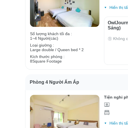
Hiển thị tấ
OwlJour
Sáng)
Số lượng khách tối đa :
1~4 Người(các)
Không c
Loại giường :
Large double / Queen bed * 2
Kích thước phòng :
8Square Footage
Phòng 4 Người Ấm Áp
Tiện nghi p
Hiển thị tấ