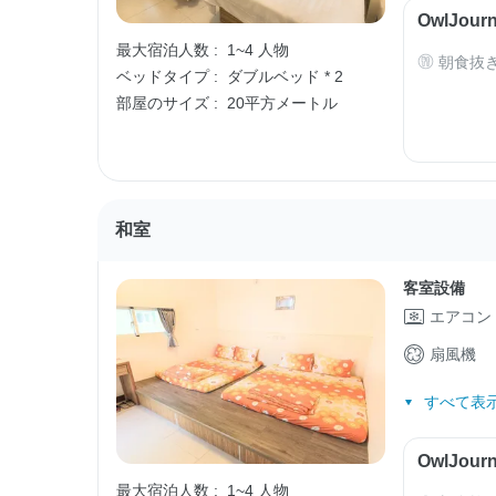
OwlJo
最大宿泊人数 :
1~4 人物
朝食抜
ベッドタイプ :
ダブルベッド * 2
部屋のサイズ :
20平方メートル
和室
客室設備
エアコン
扇風機
すべて表示
OwlJo
最大宿泊人数 :
1~4 人物