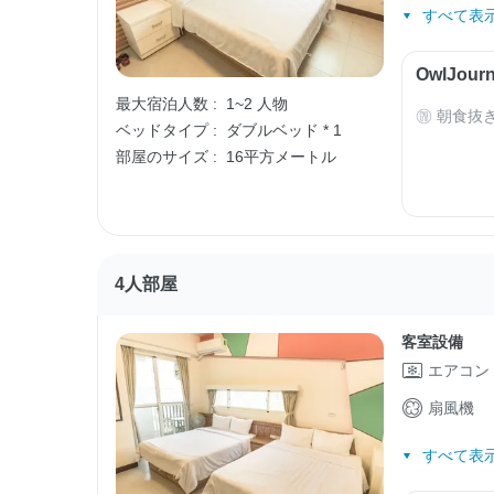
すべて表示
OwlJo
最大宿泊人数 :
1~2 人物
朝食抜
ベッドタイプ :
ダブルベッド * 1
部屋のサイズ :
16平方メートル
4人部屋
客室設備
エアコン
扇風機
すべて表示