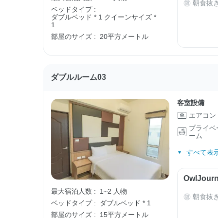
朝食抜
ベッドタイプ :
ダブルベッド * 1
クイーンサイズ *
1
部屋のサイズ :
20平方メートル
ダブルルーム03
客室設備
エアコン
プライベ
ーム
すべて表示
OwlJo
最大宿泊人数 :
1~2 人物
朝食抜
ベッドタイプ :
ダブルベッド * 1
部屋のサイズ :
15平方メートル