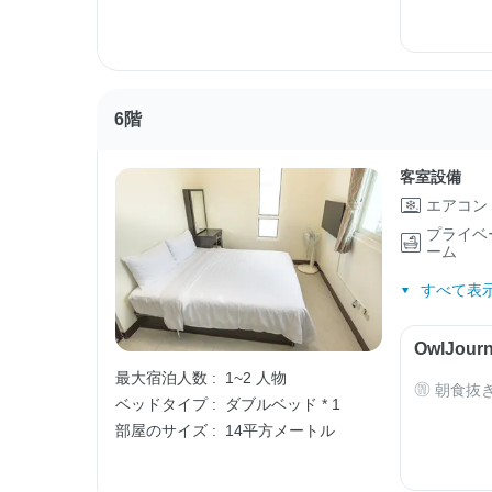
6階
客室設備
エアコン
プライベ
ーム
すべて表示
OwlJo
最大宿泊人数 :
1~2 人物
朝食抜
ベッドタイプ :
ダブルベッド * 1
部屋のサイズ :
14平方メートル