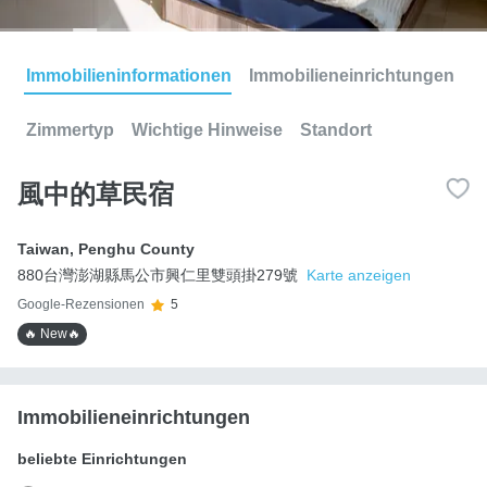
Immobilieninformationen
Immobilieneinrichtungen
Zimmertyp
Wichtige Hinweise
Standort
風中的草民宿
Taiwan
,
Penghu County
880台灣澎湖縣馬公市興仁里雙頭掛279號
Karte anzeigen
Google-Rezensionen
5
🔥 New🔥
Immobilieneinrichtungen
beliebte Einrichtungen