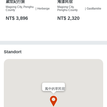
威世紀行旅
海漾民宿
Magong City, Penghu
Magong City,
|
Herberge
|
Gastfamilie
County
Penghu County
NT$ 3,896
NT$ 2,320
Standort
風中的草民宿