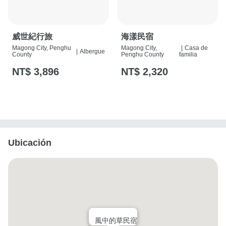
威世紀行旅
海漾民宿
Magong City, Penghu
Magong City,
|
Casa de
|
Albergue
County
Penghu County
familia
NT$ 3,896
NT$ 2,320
Ubicación
風中的草民宿