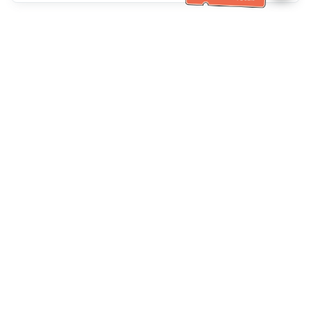
Ayuda del servicio de atención al cliente
Llámenos：
+886-2-6610-0183
(Apto para personas mayores)
Número de fax：
+886-2-6610-0185
Horario de oficina：
días laborables 10:00 ~ 18:30