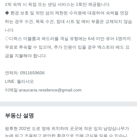
1박 숙박 시 픽업 또는 샌딩 서비스는 1회만 제공됩니다.

◆ 환경 보호 및 외딴 섬의 제한된 수자원에 대응하여 숙박을 연장
하는 경우 수건, 목욕 수건, 침대 시트 및 예비 부품은 교체되지 않습
니다.

◇디럭스 더블룸과 콰드러플 객실 유형에는 6세 미만 유아 1명까지 
무료로 투숙할 수 있으며, 추가 인원이 있을 경우 엑스트라 베드 요
금을 지불해야 합니다.

연락처: 0911659606

LINE: 월리샤오

이메일:araucaria.residence@gmail.com
부동산 설명
펑후현 202번 도로 옆에 위치하며 곳곳에 작은 잎의 남양삼나무가 
눈에 띄고 조용하고 편안한 환경으로 인해 근심을 잊을 수 있습니