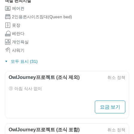
객실 편의시설
에어컨
2인용퀸사이즈침대(Queen bed)
옷장
베란다
개인욕실
샤워기
모두 표시 (31)
OwlJourney프로젝트 (조식 제외)
취소 정책
아침 식사 없이
요금 보기
OwlJourney프로젝트 (조식 포함)
취소 정책