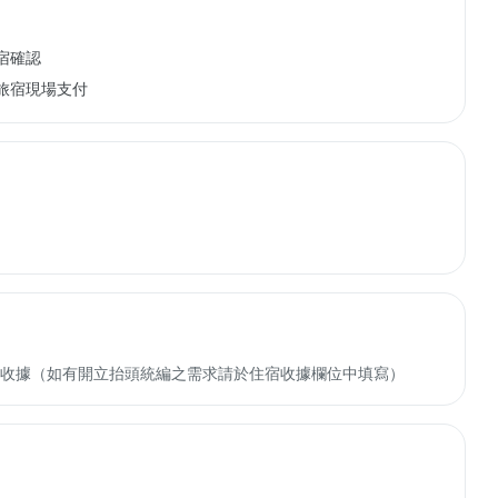
宿確認
旅宿現場支付
收轉付收據（如有開立抬頭統編之需求請於住宿收據欄位中填寫）