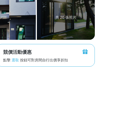
共 20 張照片
競價活動優惠
點擊
選取
按鈕可對房間自行出價享折扣