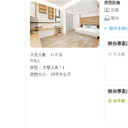
房型設施
空調
陽台
顯示全部(3
揪你專案(
不含餐
入住人數 :
1~2 位
可加人
床型 :
大雙人床 * 1
房間大小 :
25平方公尺
揪你專案(
附早餐