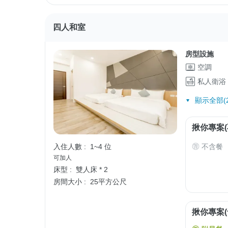
四人和室
房型設施
空調
私人衛浴
顯示全部(2
揪你專案(
不含餐
入住人數 :
1~4 位
可加人
床型 :
雙人床 * 2
房間大小 :
25平方公尺
揪你專案(