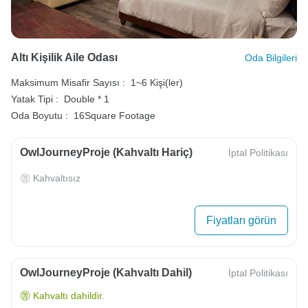
Altı Kişilik Aile Odası
Oda Bilgileri
Maksimum Misafir Sayısı :
1~6 Kişi(ler)
Yatak Tipi :
Double * 1
Oda Boyutu :
16Square Footage
OwlJourneyProje (Kahvaltı Hariç)
İptal Politikası
Kahvaltısız
Fiyatları görün
OwlJourneyProje (Kahvaltı Dahil)
İptal Politikası
Kahvaltı dahildir.