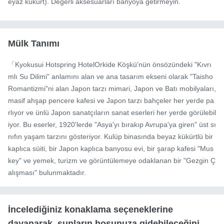
eyaz kükürt). Değerli aksesuarları banyoya getirmeyin.
Mülk Tanımı
「Kyokusui Hotspring HotelOrkide Köşkü'nün önsözündeki "Kıvrı
mlı Su Dilimi" anlamını alan ve ana tasarım ekseni olarak "Taisho 
Romantizmi"ni alan Japon tarzı mimari, Japon ve Batı mobilyaları, 
masif ahşap pencere kafesi ve Japon tarzı bahçeler her yerde pa
rlıyor ve ünlü Japon sanatçıların sanat eserleri her yerde görülebil
iyor. Bu eserler, 1920'lerde "Asya'yı bırakıp Avrupa'ya giren" üst sı
nıfın yaşam tarzını gösteriyor. Kulüp binasında beyaz kükürtlü bir 
kaplıca süiti, bir Japon kaplıca banyosu evi, bir şarap kafesi "Mus
key" ve yemek, turizm ve görüntülemeye odaklanan bir "Gezgin Ç
alışması" bulunmaktadır.
İncelediğiniz konaklama seçeneklerine
dayanarak, şunların hoşunuza gidebileceğini