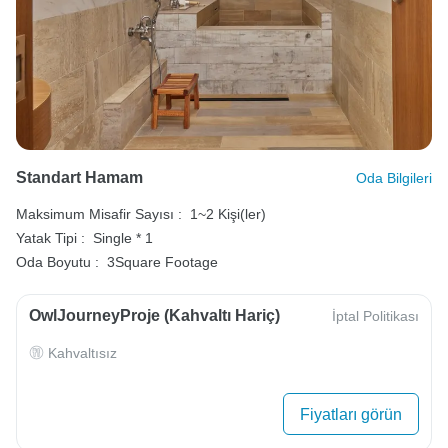
Standart Hamam
Oda Bilgileri
Maksimum Misafir Sayısı :
1~2 Kişi(ler)
Yatak Tipi :
Single * 1
Oda Boyutu :
3Square Footage
OwlJourneyProje (Kahvaltı Hariç)
İptal Politikası
Kahvaltısız
Fiyatları görün