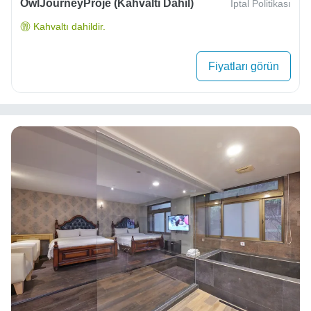
OwlJourneyProje (Kahvaltı Dahil)
İptal Politikası
Kahvaltı dahildir.
Fiyatları görün