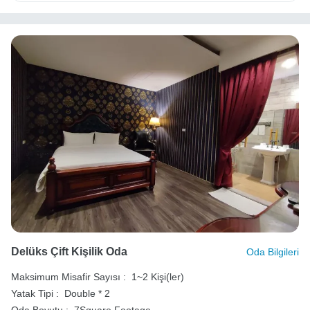
Delüks Çift Kişilik Oda
Oda Bilgileri
Maksimum Misafir Sayısı :
1~2 Kişi(ler)
Yatak Tipi :
Double * 2