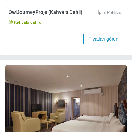
OwlJourneyProje (Kahvaltı Dahil)
İptal Politikası
Kahvaltı dahildir.
Fiyatları görün