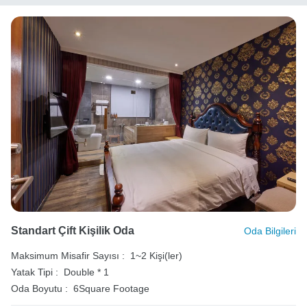
Standart Çift Kişilik Oda
Oda Bilgileri
Maksimum Misafir Sayısı :
1~2 Kişi(ler)
Yatak Tipi :
Double * 1
Oda Boyutu :
6Square Footage