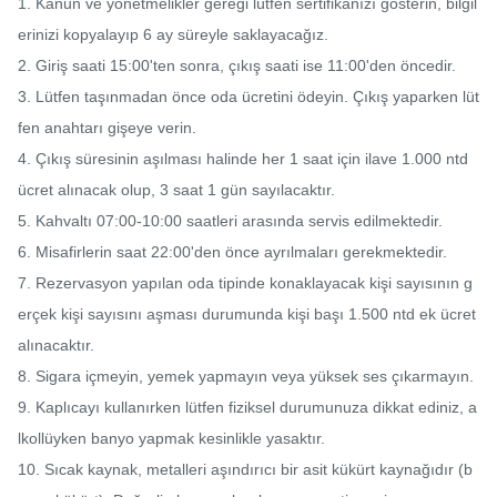
1. Kanun ve yönetmelikler gereği lütfen sertifikanızı gösterin, bilgil
erinizi kopyalayıp 6 ay süreyle saklayacağız.

2. Giriş saati 15:00'ten sonra, çıkış saati ise 11:00'den öncedir.

3. Lütfen taşınmadan önce oda ücretini ödeyin. Çıkış yaparken lüt
fen anahtarı gişeye verin.

4. Çıkış süresinin aşılması halinde her 1 saat için ilave 1.000 ntd 
ücret alınacak olup, 3 saat 1 gün sayılacaktır.

5. Kahvaltı 07:00-10:00 saatleri arasında servis edilmektedir.

6. Misafirlerin saat 22:00'den önce ayrılmaları gerekmektedir.

7. Rezervasyon yapılan oda tipinde konaklayacak kişi sayısının g
erçek kişi sayısını aşması durumunda kişi başı 1.500 ntd ek ücret 
alınacaktır.

8. Sigara içmeyin, yemek yapmayın veya yüksek ses çıkarmayın.

9. Kaplıcayı kullanırken lütfen fiziksel durumunuza dikkat ediniz, a
lkollüyken banyo yapmak kesinlikle yasaktır.

10. Sıcak kaynak, metalleri aşındırıcı bir asit kükürt kaynağıdır (b