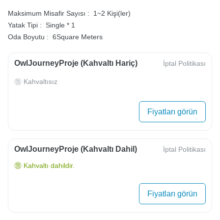
Maksimum Misafir Sayısı :
1~2 Kişi(ler)
Yatak Tipi :
Single * 1
Oda Boyutu :
6Square Meters
OwlJourneyProje (Kahvaltı Hariç)
İptal Politikası
Kahvaltısız
Fiyatları görün
OwlJourneyProje (Kahvaltı Dahil)
İptal Politikası
Kahvaltı dahildir.
Fiyatları görün