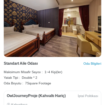
Standart Aile Odası
Oda Bilgileri
Maksimum Misafir Sayısı :
1~4 Kişi(ler)
Yatak Tipi :
Double * 2
Oda Boyutu :
7Square Footage
OwlJourneyProje (Kahvaltı Hariç)
İptal Politikası
Kahvaltısız