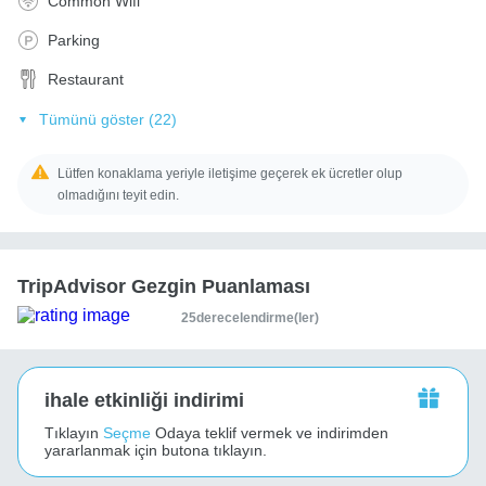
Common Wifi
Parking
Restaurant
Tümünü göster (22)
Lütfen konaklama yeriyle iletişime geçerek ek ücretler olup
olmadığını teyit edin.
TripAdvisor Gezgin Puanlaması
25derecelendirme(ler)
ihale etkinliği indirimi
Tıklayın
Seçme
Odaya teklif vermek ve indirimden
yararlanmak için butona tıklayın.