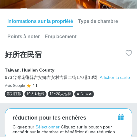
Informations sur la propriété
Type de chambre
Points à noter
Emplacement
好所在民宿
Taiwan
,
Hualien County
973台灣花蓮縣吉安鄉吉安村吉昌二街170巷13號
Afficher la carte
Avis Google
4.1
派對狂歡
10人⬇包棟
11~20人包棟
🔥 New🔥
réduction pour les enchères
Cliquez sur
Sélectionner
Cliquez sur le bouton pour
enchérir sur la chambre et bénéficier d'une réduction.