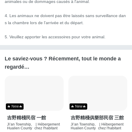
animales ou de dommages causés à l'animal.

4. Les animaux ne doivent pas être laissés sans surveillance dan
s la chambre lors de l'arrivée et du départ.

5. Veuillez apporter les accessoires pour votre animal.
Le saviez-vous ? Récemment, tout le monde a
regardé…
🔥 New🔥
🔥 New🔥
吉野精棧民宿 一館
吉野精棧俱樂部民宿 三館
Ji’an Township,
|
Hébergement
Ji’an Township,
|
Hébergement
Hualien County
chez l'habitant
Hualien County
chez l'habitant