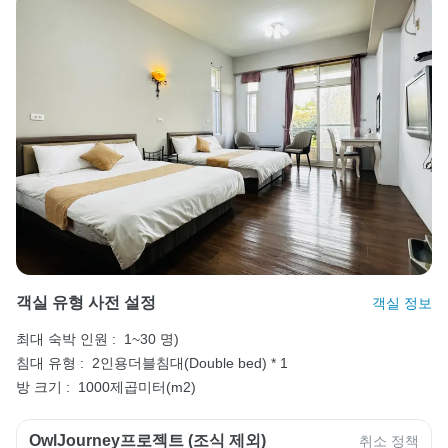
객실 유형 사전 설정
객실 정보
최대 숙박 인원 :
1~30 명)
침대 유형 :
2인용더블침대(Double bed) * 1
방 크기 :
1000제곱미터(m2)
OwlJourney프로젝트 (조식 제외)
취소 정책