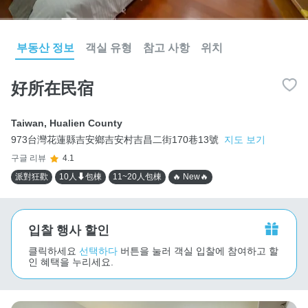
부동산 정보
객실 유형
참고 사항
위치
好所在民宿
Taiwan
,
Hualien County
973台灣花蓮縣吉安鄉吉安村吉昌二街170巷13號
지도 보기
구글 리뷰
4.1
派對狂歡
10人⬇包棟
11~20人包棟
🔥 New🔥
입찰 행사 할인
클릭하세요
선택하다
버튼을 눌러 객실 입찰에 참여하고 할
인 혜택을 누리세요.