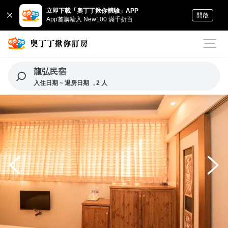
立即下載「奧丁丁揪你體驗」APP
開啟
App首購輸入 New100 滿千折百
龍弘民宿
入住日期 ~ 退房日期
, 2 人