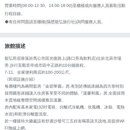
營業時間(08:00-12:30、14:00-18:00)至櫃檯或向服務人員索取活動
行程目錄。

◆有任何問題請至櫃檯(隔壁龍弘旅行社)詢問服務人員。
旅館描述
龍弘民宿座落於馬公市區光復路上(路口旁為飲料店)位於北辰市場
旁,步行至觀音亭或市區中正路約10分鐘路程。

7-11、全家便利商店約100-200公尺。

《民宿設施介紹》

每層樓均為兩間套房『金碧華麗』房,有別於傳統床鋪為四方形特別
採用圓形床鋪讓入住房客享受不同的體驗,『溫馨和風』房,全面採用
木質地板整體空間感優雅且溫馨。

房內配有基本家電(32吋電視、分離式冷氣機、吹風機、冰箱、電熱
水壺)和乾溼分離盥洗室。

於一樓接待大廳處設有舒適沙發可三五好友喝茶談天說地,並提供WI
FI無線上網。
