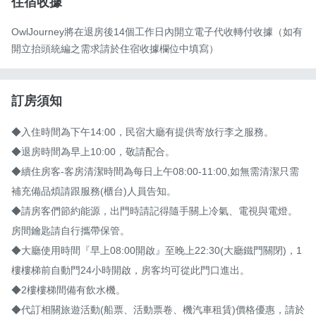
住宿收據
OwlJourney將在退房後14個工作日內開立電子代收轉付收據（如有
開立抬頭統編之需求請於住宿收據欄位中填寫）
訂房須知
◆入住時間為下午14:00，民宿大廳有提供寄放行李之服務。

◆退房時間為早上10:00，敬請配合。

◆續住房客-客房清潔時間為每日上午08:00-11:00,如無需清潔只需
補充備品煩請跟服務(櫃台)人員告知。

◆請房客們節約能源，出門時請記得隨手關上冷氣、電視與電燈。
房間鑰匙請自行攜帶保管。

◆大廳使用時間『早上08:00開啟』至晚上22:30(大廳鐵門關閉)，1
樓樓梯前自動門24小時開啟，房客均可從此門口進出。

◆2樓樓梯間備有飲水機。

◆代訂相關旅遊活動(船票、活動票卷、機汽車租賃)價格優惠，請於