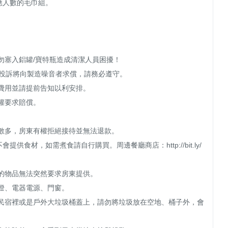
人數的毛巾組。



勿塞入鋁罐/寶特瓶造成清潔人員困擾！

被投訴將向製造噪音者求償，請務必遵守。

費用並請提前告知以利安排。

權要求賠償。

人數多，房東有權拒絕接待並無法退款。

提供食材，如需煮食請自行購買。周邊餐廳商店：http://bit.ly/
施的物品無法突然要求房東提供。

燈、電器電源、門窗。

放在民宿裡或是戶外大垃圾桶蓋上，請勿將垃圾放在空地、桶子外，會