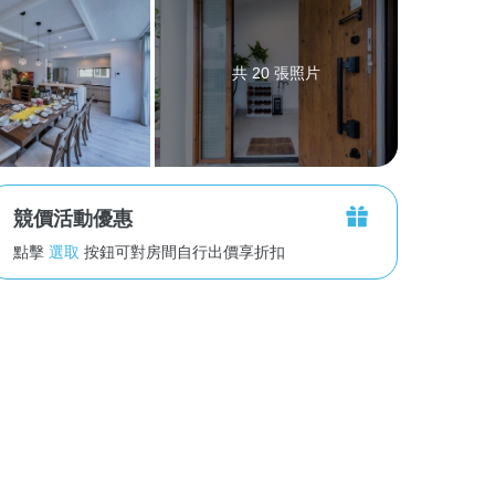
共 20 張照片
競價活動優惠
點擊
選取
按鈕可對房間自行出價享折扣