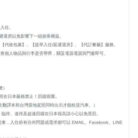
入住。

延遲退房以免影響下一組旅客權益。

、【代收包裹】、【提早入住/延遲退房】、【代訂餐廳】服務。

檢查個人物品與行李是否帶齊，關妥電器電源與門窗即可。

）

在日本嚴格禁止！罰鍰很重。 

文翻譯本和台灣當地駕照同時出示才能租賃汽車。）

、臨停、違停及超速罰鍰在日本很高請小心以免受罰。

住前有任何問題或需求都可以 EMAIL、Facebook、LINE 