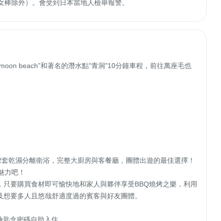
仙女棒除外）。會受到日本當地人檢舉報警。
n beach”和著名的潛水點"青洞"10分鐘車程，前往萬座毛也


2套乾濕分離衛浴，完整大廚房與客餐廳，團體出遊的最佳選擇！
力吧！

，只要購買食材即可愉快地和家人與夥伴享受BBQ燒烤之樂，利用
想要多人且悠哉舒適度過的賓客與好友團體。

鑰匙盒密碼自助入住。
