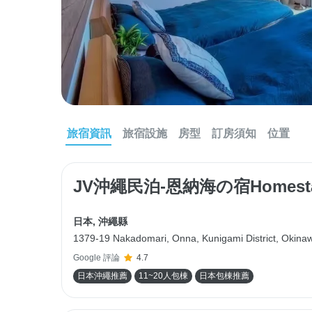
旅宿資訊
旅宿設施
房型
訂房須知
位置
JV沖繩民泊-恩納海の宿Homest
日本
,
沖繩縣
1379-19 Nakadomari, Onna, Kunigami District, Oki
Google 評論
4.7
日本沖繩推薦
11~20人包棟
日本包棟推薦