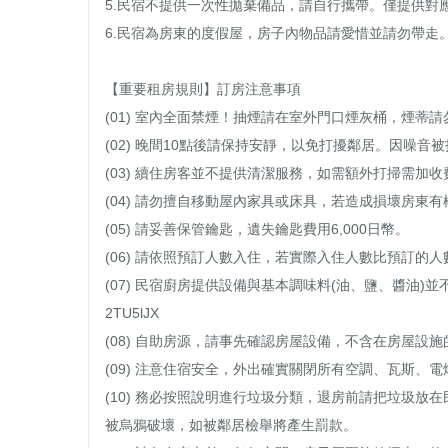
5.民宿不提供一次性拋棄備品，請自行攜帶。僅提供對應
6.民宿為房東的度假屋，房子內物品請愛惜並請勿帶走。
【重要租房規則】訂房注意事項

(01) 室內全面禁煙！抽煙請在室外門口煙灰桶，煙蒂請
(02) 晚間10點後請保持安靜，以免打擾鄰居。因噪音
(03) 續住房客並不提供清潔服務，如需額外打掃需加收
(04) 請勿擅自移動屋內家具或床具，若造成損壞房東有
(05) ​請妥善保管鑰匙，遺失鑰匙費用6,000日幣。

(06) 請依照預訂人數入住，若實際入住人數比預訂的
(07) 民宿廚房提供設備與基本調味料(油、鹽、醬油)並不會
2TU5lJX

(08) 自助房源，請事先確認房屋設備，不含在房屋設
(09) 注意住宿安全，外出確實關閉所有空調、瓦斯、電
(10) 務必按照說明進行垃圾分類，退房前請把垃圾
被烏鴉破壞，如被鄰居檢舉將產生罰款。
