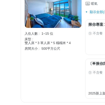
暖氣
顯示全部(3
揪你專案 
不含餐
入住人數 :
1~15 位
床型 :
雙人床 * 3
單人床 * 5
榻榻米 * 4
房間大小 :
500平方公尺
〔🌟揪你
不含餐
2025新上