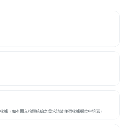
收轉付收據（如有開立抬頭統編之需求請於住宿收據欄位中填寫）