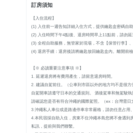
訂房須知
【入住流程】

(1) 入住前一週告知詳細入住方式，提供鑰匙盒密碼自助
(2) 入住時間下午4點後、退房時間早上11點前，請勿
(3) 全程自助服務，無管家於現場，不含【保管行李】
(4) 退房手續：退房後請將鑰匙放回鑰匙盒內。離開前
【※ 必讀重要注意事項 ※】 

1. 延遲退房將有費用產生，請留意退房時間。

2. 建議自駕前往。（公車到市區以外的地方均不是很方便
自駕開車請遵守日本的交通規則。 酒後駕車和無駕駛執照
請確認您是否有符合沖繩的國際駕照。（ex：台灣需日
3.沖繩私人車位或是路邊停車非常嚴格，請勿任意占用
4.本民宿採自助入住，房東不住沖繩本島您將不會遇到房東，入
私訊，提前與我們聯繫。
