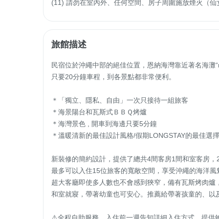
(11) 請勿在室內外、任何空間、房子周圍施放煙火（
旅館描述
民宿位於沖繩中部的絕佳位置，恩納海灣靠近著名海灘“moo
只要20分鐘車程，到各景點都非常便利。

＊「獨立、隱私、自由」一次只接待一組旅客

＊海景陽台和瓦斯式ＢＢＱ烤爐

＊海灣景色 , 開車到海邊只要5分鐘

＊溫暖清新的最佳設計風格/假期LONGSTAY的最佳選擇
新裝修的簡約設計，提供了總共4間客房1間和室客房，
最多可以入住15位旅客的寬敞空間，享受沖繩的海洋風魅
超大客廳即使多人數也不會感到狹窄，備有瓦斯烤肉爐
和室就寢，帶著幼童也可安心。推薦給帶著孩童的、以及
⚠️全程自助服務，入住前一週告知詳細入住方式，提供