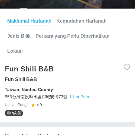
Maklumat Hartanah
Kemudahan Hartanah
Jenis Bilik
Perkara yang Perlu Diperhatikan
Lokasi
Fun Shili B&B
Fun Shili B&B
Taiwan
,
Nantou County
553台灣南投縣水里鄉城安街73號
Lihat Peta
Ulasan Google
4.9
寵物友善