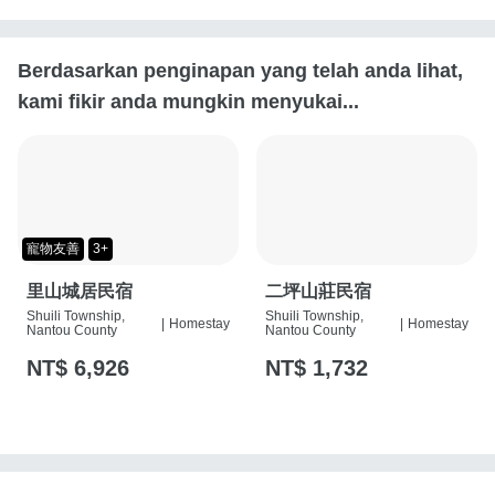
Berdasarkan penginapan yang telah anda lihat,
kami fikir anda mungkin menyukai...
寵物友善
3+
里山城居民宿
二坪山莊民宿
Shuili Township,
Shuili Township,
|
Homestay
|
Homestay
Nantou County
Nantou County
NT$ 6,926
NT$ 1,732