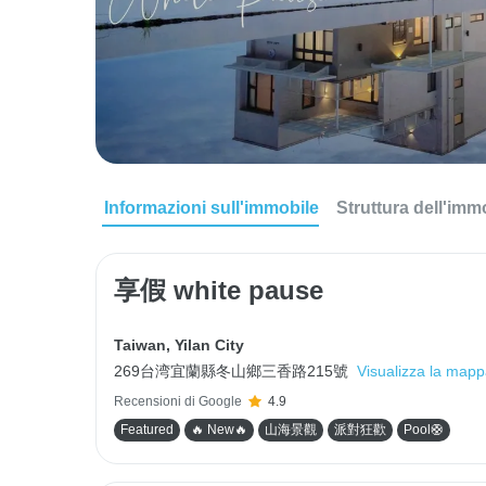
Informazioni sull'immobile
Struttura dell'imm
享假 white pause
Taiwan
,
Yilan City
269台湾宜蘭縣冬山鄉三香路215號
Visualizza la map
Recensioni di Google
4.9
Featured
🔥 New🔥
山海景觀
派對狂歡
Pool🛟