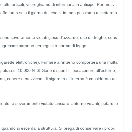
altri articoli, vi preghiamo di informarci in anticipo. Per motivi 
effettuata solo il giorno del check-in; non possiamo accettare o 
sono severamente vietati gioco d'azzardo, uso di droghe, cons
 trasgressori saranno perseguiti a norma di legge.

sigarette elettroniche). Fumare all'interno comporterà una multa 
ulizia di 10.000 NT$. Sono disponibili posacenere all'esterno; 
umo, cenere o mozziconi di sigaretta all'interno è considerata un
cinato, è severamente vietato lanciare lanterne volanti, petardi e 
 quando si esce dalla struttura. Si prega di conservare i propri 