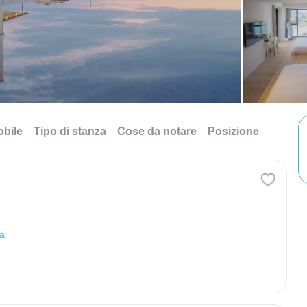
obile
Tipo di stanza
Cose da notare
Posizione
pa