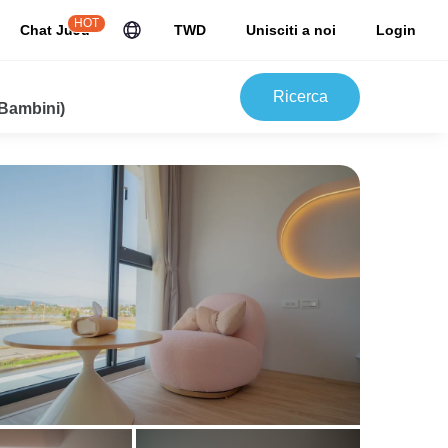
HOT
Chat JuJu
TWD
Unisciti a noi
Login
Ricerca
 Bambini)