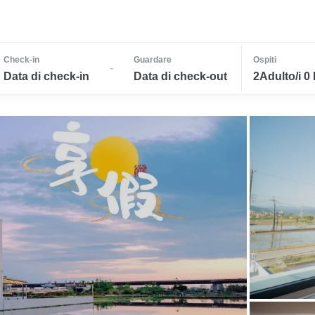
Check-in
Guardare
Ospiti
-
Data di check-in
Data di check-out
2Adulto/i 0