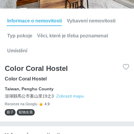
Informace o nemovitosti
Vybavení nemovitosti
Typ pokoje
Věci, které je třeba poznamenat
Umístění
Color Coral Hostel
Color Coral Hostel
Taiwan
,
Penghu County
澎湖縣馬公市案山里19之3
Zobrazit mapu
Recenze na Googlu
4.9
親子
寵物友善