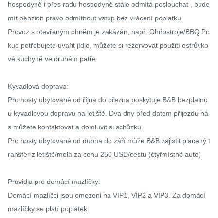
hospodyně i přes radu hospodyně stále odmítá poslouchat , bude 
mít penzion právo odmítnout vstup bez vrácení poplatku.

Provoz s otevřeným ohněm je zakázán, např. Ohňostroje/BBQ Po
kud potřebujete uvařit jídlo, můžete si rezervovat použití ostrůvko
vé kuchyně ve druhém patře.

Kyvadlová doprava:

Pro hosty ubytované od října do března poskytuje B&B bezplatno
u kyvadlovou dopravu na letiště. Dva dny před datem příjezdu ná
s můžete kontaktovat a domluvit si schůzku.

Pro hosty ubytované od dubna do září může B&B zajistit placený t
ransfer z letiště/mola za cenu 250 USD/cestu (čtyřmístné auto)

Pravidla pro domácí mazlíčky:

Domácí mazlíčci jsou omezeni na VIP1, VIP2 a VIP3. Za domácí 
mazlíčky se platí poplatek.
