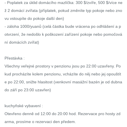
- Poplatek za úklid domácího mazlíčka: 300 $/zvíře, 500 $/více ne
ž 2 domácí zvířata (příplatek, pokud změníte typ pokoje nebo zno
vu vstoupíte do pokoje další den)

- záloha 1000/yuanů (celá částka bude vrácena po odhlášení a p
otvrzení, že nedošlo k poškození zařízení pokoje nebo pomočová
ní domácích zvířat)

Přestávka :

Všechny veřejné prostory v penzionu jsou po 22:00 uzavřeny. Po
kud procházíte kolem penzionu, vcházíte do něj nebo jej opouštít
e po 22:00, snižte hlasitost (venkovní masážní bazén je od dubna 
do září po 23:00 uzavřen)

kuchyňské vybavení :

Otevřeno denně od 12:00 do 20:00 hod. Rezervace pro hosty zd
arma, prosíme o rezervaci den předem.
