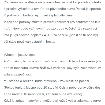
Při vaření určitě dbejte na požární bezpečnost.Po použití spotřebi
č prosím vyčistěte a uveďte do původního stavu.Pokud je spotřeb
ič poškozen, budete jej muset zaplatit dle ceny.

V případě potřeby můžete provést rezervaci pro soukromého kuc
haře, který bude vařit uvnitř (pouze doba večeře). Za rezervaci m
ísta je vyžadován poplatek 4 000 za sezení (přibližně tři hodiny). 
být stále používán ostatními hosty.

Vybavení jacuzzi spa:

# V prosinci, lednu a únoru kvůli vlivu zimních teplot a severových
odním monzunu uzavře B&B svá zařízení, aby byla zachována kv
alita a bezpečnost.

# Listopad a březen, bude otevřeno v závislosti na počasí

(Pokud teplota klesne pod 20 stupňů Celsia nebo poryv větru dos
áhne úrovně 10 nebo vyšší, zařízení bude uzavřeno)

Když je zařízení otevřeno, můžete si každý večer zdarma rezervo