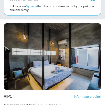
Klikněte na
Vyberte
tlačítko pro podání nabídky na pokoj a
získání slevy.
VIP1
Informace o pokoji
Maximální počet hostů :
1~2 Osoba(y)