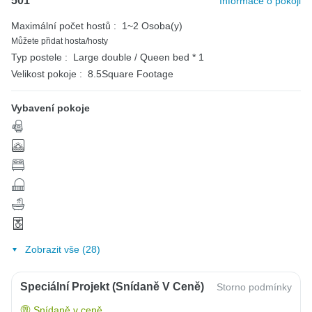
501
Informace o pokoji
Maximální počet hostů :
1~2 Osoba(y)
Můžete přidat hosta/hosty
Typ postele :
Large double / Queen bed * 1
Velikost pokoje :
8.5Square Footage
Vybavení pokoje
Zobrazit vše (28)
Speciální Projekt (snídaně V Ceně)
Storno podmínky
Snídaně v ceně