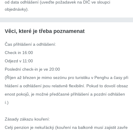
od data odhlášení (uveďte požadavek na DIČ ve sloupci
objednávky).
Věci, které je třeba poznamenat
Čas přihlášení a odhlášení:

Check in 16:00

Odjezd v 11:00

Poslední check-in je ve 20:00

(Říjen až březen je mimo sezónu pro turistiku v Penghu a časy při
hlášení a odhlášení jsou relativně flexibilní. Pokud to dovolí obsaz
enost pokojů, je možné předčasné přihlášení a pozdní odhlášen
í.)

Zásady zákazu kouření:

Celý penzion je nekuřácký (kouření na balkoně musí zajistit zavře