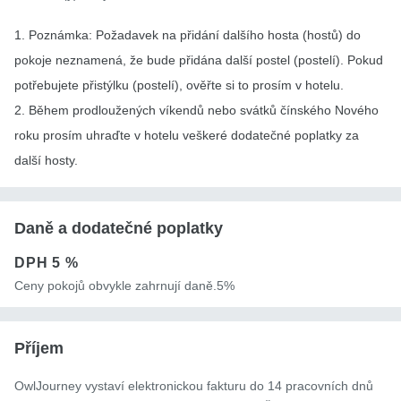
1. Poznámka: Požadavek na přidání dalšího hosta (hostů) do
pokoje neznamená, že bude přidána další postel (postelí). Pokud
potřebujete přistýlku (postelí), ověřte si to prosím v hotelu.
2. Během prodloužených víkendů nebo svátků čínského Nového
roku prosím uhraďte v hotelu veškeré dodatečné poplatky za
další hosty.
Daně a dodatečné poplatky
DPH
5 %
Ceny pokojů obvykle zahrnují daně.5%
Příjem
OwlJourney vystaví elektronickou fakturu do 14 pracovních dnů