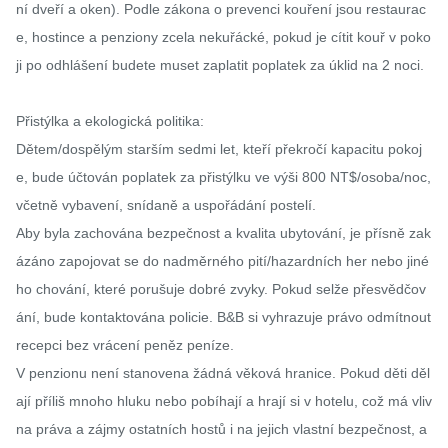
ní dveří a oken). Podle zákona o prevenci kouření jsou restaurac
e, hostince a penziony zcela nekuřácké, pokud je cítit kouř v poko
ji po odhlášení budete muset zaplatit poplatek za úklid na 2 noci.

Přistýlka a ekologická politika:

Dětem/dospělým starším sedmi let, kteří překročí kapacitu pokoj
e, bude účtován poplatek za přistýlku ve výši 800 NT$/osoba/noc, 
včetně vybavení, snídaně a uspořádání postelí.

Aby byla zachována bezpečnost a kvalita ubytování, je přísně zak
ázáno zapojovat se do nadměrného pití/hazardních her nebo jiné
ho chování, které porušuje dobré zvyky. Pokud selže přesvědčov
ání, bude kontaktována policie. B&B si vyhrazuje právo odmítnout 
recepci bez vrácení peněz peníze.

V penzionu není stanovena žádná věková hranice. Pokud děti děl
ají příliš mnoho hluku nebo pobíhají a hrají si v hotelu, což má vliv 
na práva a zájmy ostatních hostů i na jejich vlastní bezpečnost, a 