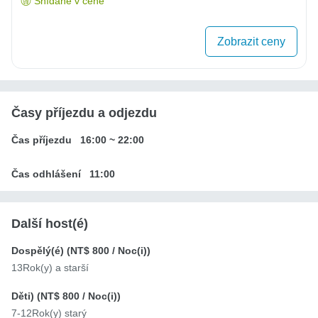
Snídaně v ceně
Zobrazit ceny
Časy příjezdu a odjezdu
Čas příjezdu
16:00
~
22:00
Čas odhlášení
11:00
Další host(é)
Dospělý(é) (
NT$ 800
/ Noc(i))
13Rok(y) a starší
Děti) (
NT$ 800
/ Noc(i))
7-12Rok(y) starý