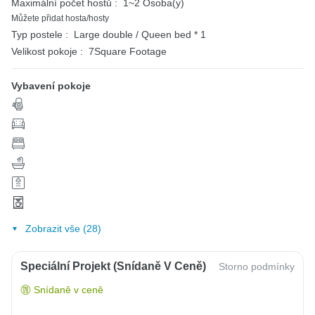
Maximální počet hostů :
1~2 Osoba(y)
Můžete přidat hosta/hosty
Typ postele :
Large double / Queen bed * 1
Velikost pokoje :
7Square Footage
Vybavení pokoje
Zobrazit vše (28)
Speciální Projekt (snídaně V Ceně)
Storno podmínky
Snídaně v ceně