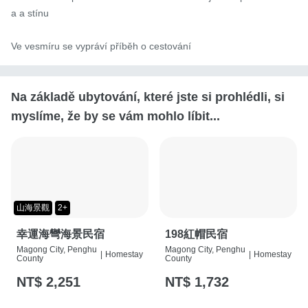
a a stínu

Ve vesmíru se vypráví příběh o cestování
Na základě ubytování, které jste si prohlédli, si
myslíme, že by se vám mohlo líbit...
山海景觀
2+
幸運海彎海景民宿
198紅帽民宿
Magong City, Penghu
Magong City, Penghu
|
Homestay
|
Homestay
County
County
NT$ 2,251
NT$ 1,732