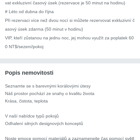
vat exkluzivní časový úsek (rezervace je 50 minut na hodinu)

# Léto od dubna do října

Při rezervaci více než dvou nocí si můžete rezervovat exkluzivní č
asový úsek zdarma (50 minut v hodinu)

VIP, kteří zůstanou na jednu noc, jej mohou využít za poplatek 60
0 NT$/sezení/pokoj
Popis nemovitosti
Seznamte se s barevnými korálovými útesy

Náš prostor pochází ze snahy o kvalitu života

Krása, čistota, teplota

V naší nabídce typů pokojů

Odhalení silných designových konceptů

Noste emoce pomocí materiálů a zaznamenejte čas pomocí světl