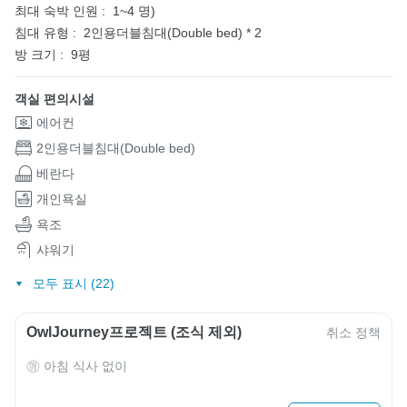
최대 숙박 인원 :
1~4 명)
침대 유형 :
2인용더블침대(Double bed) * 2
방 크기 :
9평
객실 편의시설
에어컨
2인용더블침대(Double bed)
베란다
개인욕실
욕조
샤워기
모두 표시 (22)
OwlJourney프로젝트 (조식 제외)
취소 정책
아침 식사 없이