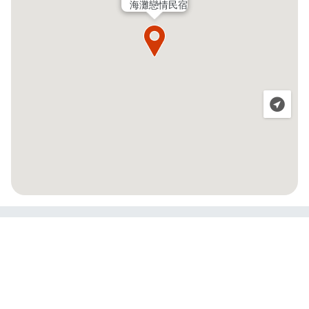
海灘戀情民宿