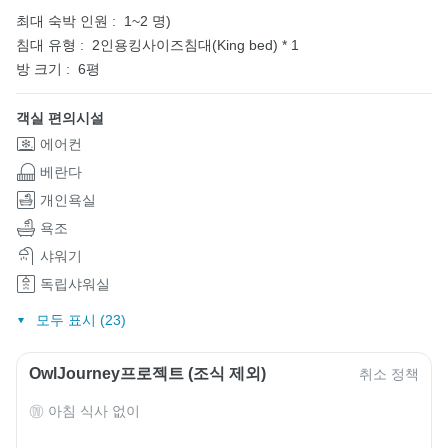
최대 숙박 인원 :
1~2 명)
침대 유형 :
2인용킹사이즈침대(King bed) * 1
방 크기 :
6평
객실 편의시설
에어컨
베란다
개인욕실
욕조
샤워기
독립샤워실
모두 표시 (23)
OwlJourney프로젝트 (조식 제외)
취소 정책
아침 식사 없이