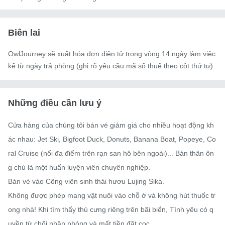
Biên lai
OwlJourney sẽ xuất hóa đơn điện tử trong vòng 14 ngày làm việc
kể từ ngày trả phòng (ghi rõ yêu cầu mã số thuế theo cột thứ tự).
Những điều cần lưu ý
Cửa hàng của chúng tôi bán vé giảm giá cho nhiều hoạt động kh
ác nhau: Jet Ski, Bigfoot Duck, Donuts, Banana Boat, Popeye, Co
ral Cruise (nổi đa điểm trên rạn san hô bên ngoài)... Bản thân ôn
g chủ là một huấn luyện viên chuyên nghiệp.

Bán vé vào Công viên sinh thái hươu Lujing Sika.

Không được phép mang vật nuôi vào chỗ ở và không hút thuốc tr
ong nhà! Khi tìm thấy thú cưng riêng trên bãi biển, Tình yêu có q
uyền từ chối nhận phòng và mất tiền đặt cọc.
