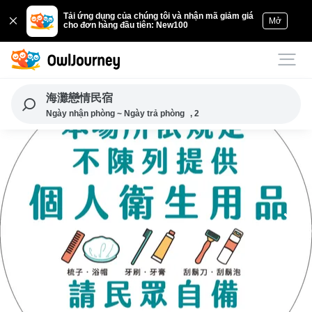
Tải ứng dụng của chúng tôi và nhận mã giảm giá
Mở
cho đơn hàng đầu tiên: New100
海灘戀情民宿
Ngày nhận phòng ~ Ngày trả phòng
, 2