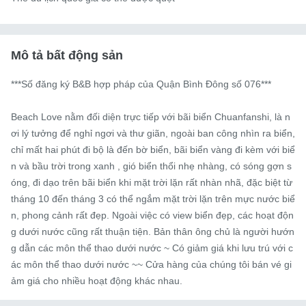
Mô tả bất động sản
***Số đăng ký B&B hợp pháp của Quận Bình Đông số 076***

Beach Love nằm đối diện trực tiếp với bãi biển Chuanfanshi, là n
ơi lý tưởng để nghỉ ngơi và thư giãn, ngoài ban công nhìn ra biển, 
chỉ mất hai phút đi bộ là đến bờ biển, bãi biển vàng đi kèm với biể
n và bầu trời trong xanh , gió biển thổi nhẹ nhàng, có sóng gợn s
óng, đi dạo trên bãi biển khi mặt trời lặn rất nhàn nhã, đặc biệt từ 
tháng 10 đến tháng 3 có thể ngắm mặt trời lặn trên mực nước biể
n, phong cảnh rất đẹp. Ngoài việc có view biển đẹp, các hoạt độn
g dưới nước cũng rất thuận tiện. Bản thân ông chủ là người hướn
g dẫn các môn thể thao dưới nước ~ Có giảm giá khi lưu trú với c
ác môn thể thao dưới nước ~~ Cửa hàng của chúng tôi bán vé gi
ảm giá cho nhiều hoạt động khác nhau.