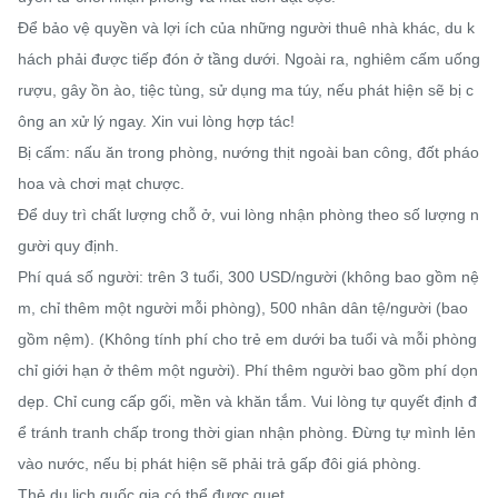
Để bảo vệ quyền và lợi ích của những người thuê nhà khác, du k
hách phải được tiếp đón ở tầng dưới. Ngoài ra, nghiêm cấm uống 
rượu, gây ồn ào, tiệc tùng, sử dụng ma túy, nếu phát hiện sẽ bị c
ông an xử lý ngay. Xin vui lòng hợp tác!

Bị cấm: nấu ăn trong phòng, nướng thịt ngoài ban công, đốt pháo 
hoa và chơi mạt chược.

Để duy trì chất lượng chỗ ở, vui lòng nhận phòng theo số lượng n
gười quy định.

Phí quá số người: trên 3 tuổi, 300 USD/người (không bao gồm nệ
m, chỉ thêm một người mỗi phòng), 500 nhân dân tệ/người (bao 
gồm nệm). (Không tính phí cho trẻ em dưới ba tuổi và mỗi phòng 
chỉ giới hạn ở thêm một người). Phí thêm người bao gồm phí dọn 
dẹp. Chỉ cung cấp gối, mền và khăn tắm. Vui lòng tự quyết định đ
ể tránh tranh chấp trong thời gian nhận phòng. Đừng tự mình lẻn 
vào nước, nếu bị phát hiện sẽ phải trả gấp đôi giá phòng.

Thẻ du lịch quốc gia có thể được quẹt