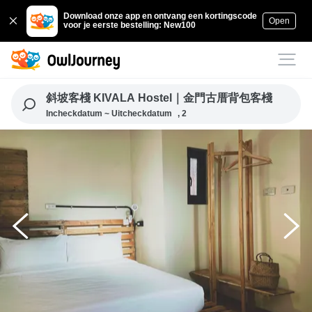
Download onze app en ontvang een kortingscode
Open
voor je eerste bestelling: New100
斜坡客棧 KIVALA Hostel｜金門古厝背包客棧
Incheckdatum ~ Uitcheckdatum
, 2