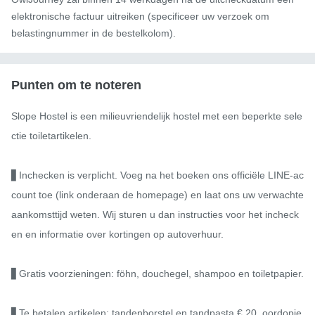
elektronische factuur uitreiken (specificeer uw verzoek om
belastingnummer in de bestelkolom).
Punten om te noteren
Slope Hostel is een milieuvriendelijk hostel met een beperkte sele
ctie toiletartikelen.

▋Inchecken is verplicht. Voeg na het boeken ons officiële LINE-ac
count toe (link onderaan de homepage) en laat ons uw verwachte 
aankomsttijd weten. Wij sturen u dan instructies voor het incheck
en en informatie over kortingen op autoverhuur.

▋Gratis voorzieningen: föhn, douchegel, shampoo en toiletpapier.

▋Te betalen artikelen: tandenborstel en tandpasta € 20, oordopje