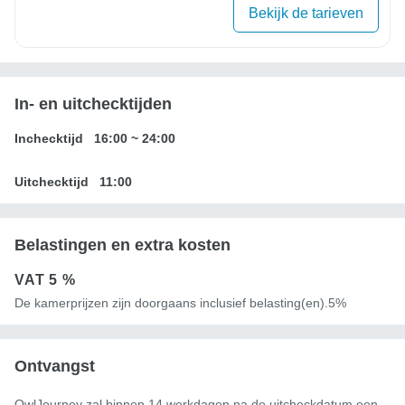
Bekijk de tarieven
In- en uitchecktijden
Inchecktijd
16:00
~
24:00
Uitchecktijd
11:00
Belastingen en extra kosten
VAT
5 %
De kamerprijzen zijn doorgaans inclusief belasting(en).5%
Ontvangst
OwlJourney zal binnen 14 werkdagen na de uitcheckdatum een ​​