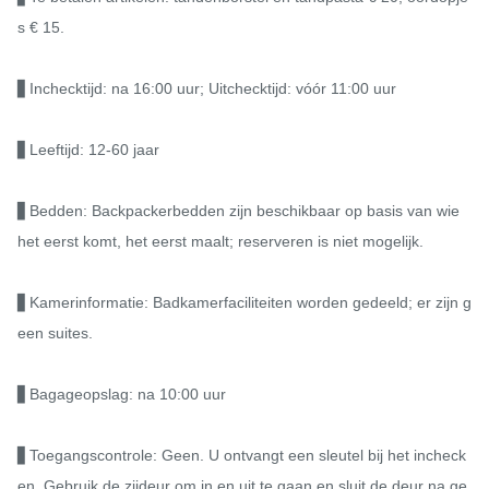
s € 15.

▋Inchecktijd: na 16:00 uur; Uitchecktijd: vóór 11:00 uur

▋Leeftijd: 12-60 jaar

▋Bedden: Backpackerbedden zijn beschikbaar op basis van wie 
het eerst komt, het eerst maalt; reserveren is niet mogelijk.

▋Kamerinformatie: Badkamerfaciliteiten worden gedeeld; er zijn g
een suites.

▋Bagageopslag: na 10:00 uur

▋Toegangscontrole: Geen. U ontvangt een sleutel bij het incheck
en. Gebruik de zijdeur om in en uit te gaan en sluit de deur na ge