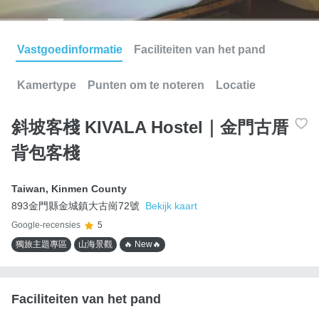
Vastgoedinformatie
Faciliteiten van het pand
Kamertype
Punten om te noteren
Locatie
斜坡客棧 KIVALA Hostel｜金門古厝
背包客棧
Taiwan
,
Kinmen County
893金門縣金城鎮大古崗72號
Bekijk kaart
Google-recensies
5
獨旅主題專區
山海景觀
🔥 New🔥
Faciliteiten van het pand