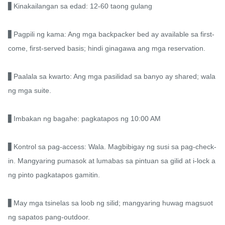
▋Kinakailangan sa edad: 12-60 taong gulang

▋Pagpili ng kama: Ang mga backpacker bed ay available sa first-
come, first-served basis; hindi ginagawa ang mga reservation.

▋Paalala sa kwarto: Ang mga pasilidad sa banyo ay shared; wala
ng mga suite.

▋Imbakan ng bagahe: pagkatapos ng 10:00 AM

▋Kontrol sa pag-access: Wala. Magbibigay ng susi sa pag-check-
in. Mangyaring pumasok at lumabas sa pintuan sa gilid at i-lock a
ng pinto pagkatapos gamitin.

▋May mga tsinelas sa loob ng silid; mangyaring huwag magsuot 
ng sapatos pang-outdoor.
