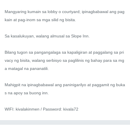
Mangyaring kumain sa lobby o courtyard; ipinagbabawal ang pag
kain at pag-inom sa mga silid ng bisita.

Sa kasalukuyan, walang almusal sa Slope Inn.

Bilang tugon sa pangangalaga sa kapaligiran at paggalang sa pri
vacy ng bisita, walang serbisyo sa paglilinis ng bahay para sa mg
a matagal na pananatili.

Mahigpit na ipinagbabawal ang paninigarilyo at paggamit ng buka
s na apoy sa buong inn.

WIFI: kivalakinmen / Password: kivala72