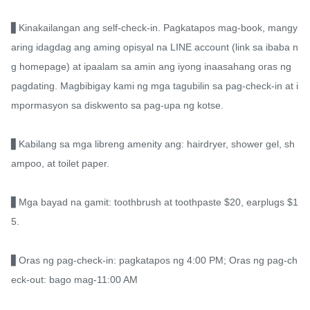
▋Kinakailangan ang self-check-in. Pagkatapos mag-book, mangy
aring idagdag ang aming opisyal na LINE account (link sa ibaba n
g homepage) at ipaalam sa amin ang iyong inaasahang oras ng 
pagdating. Magbibigay kami ng mga tagubilin sa pag-check-in at i
mpormasyon sa diskwento sa pag-upa ng kotse.

▋Kabilang sa mga libreng amenity ang: hairdryer, shower gel, sh
ampoo, at toilet paper.

▋Mga bayad na gamit: toothbrush at toothpaste $20, earplugs $1
5.

▋Oras ng pag-check-in: pagkatapos ng 4:00 PM; Oras ng pag-ch
eck-out: bago mag-11:00 AM
