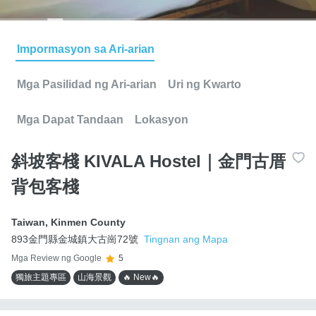
Impormasyon sa Ari-arian
Mga Pasilidad ng Ari-arian
Uri ng Kwarto
Mga Dapat Tandaan
Lokasyon
斜坡客棧 KIVALA Hostel｜金門古厝
背包客棧
Taiwan
,
Kinmen County
893金門縣金城鎮大古崗72號
Tingnan ang Mapa
Mga Review ng Google
5
獨旅主題專區
山海景觀
🔥 New🔥