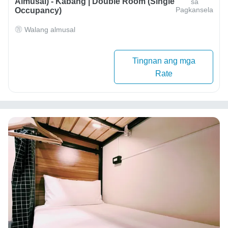
Almusal) - Kabang | Double Room (Single
sa
Pagkansela
Occupancy)
Walang almusal
Tingnan ang mga
Rate