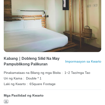
Kabang｜Dobleng Silid Na May
Impormasyon sa Kwarto
Pampublikong Palikuran
Pinakamataas na Bilang ng mga Bisita :
1~2 Tao/mga Tao
Uri ng Kama :
Double * 1
Laki ng Kwarto :
6Square Footage
Mga Pasilidad ng Kwarto