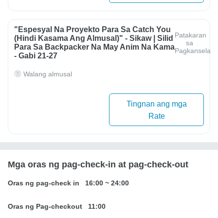
"Espesyal Na Proyekto Para Sa Catch You
Patakaran
(Hindi Kasama Ang Almusal)" - Sikaw | Silid
sa
Para Sa Backpacker Na May Anim Na Kama
Pagkansela
- Gabi 21-27
Walang almusal
Tingnan ang mga
Rate
Mga oras ng pag-check-in at pag-check-out
Oras ng pag-check in
16:00
~
24:00
Oras ng Pag-checkout
11:00