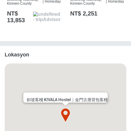
|
Homestay
|
Homestay
Kinmen County
Kinmen County
NT$
NT$ 2,251
13,853
Lokasyon
斜坡客棧 KIVALA Hostel｜金門古厝背包客棧