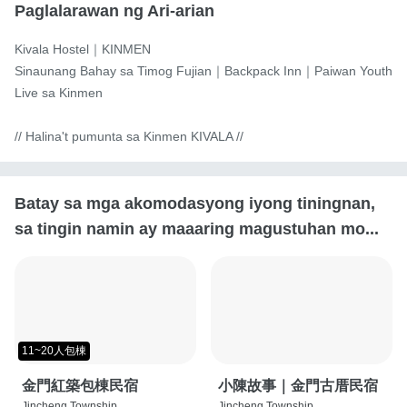
Paglalarawan ng Ari-arian
Kivala Hostel｜KINMEN

Sinaunang Bahay sa Timog Fujian｜Backpack Inn｜Paiwan Youth 
Live sa Kinmen

// Halina't pumunta sa Kinmen KIVALA //
Batay sa mga akomodasyong iyong tiningnan,
sa tingin namin ay maaaring magustuhan mo...
11~20人包棟
金門紅築包棟民宿
小陳故事｜金門古厝民宿
Jincheng Township,
Jincheng Township,