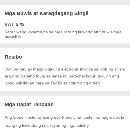
Mga Buwis at Karagdagang Singil
VAT
5 %
Karaniwang kasama na sa mga rate ng kuwarto ang buwis/mga
buwis5%
Resibo
OwlJourney ay magbibigay ng electronic invoice sa loob ng 14 na
araw ng trabaho mula sa petsa ng pag-check-out (tukuyin ang
iyong kahilingan para sa Tax ID sa column ng order).
Mga Dapat Tandaan
Ang Slope Hostel ay isang eco-friendly na hostel, na nag-aalok la
mang ng limitadong seleksyon ng mga toiletry.
