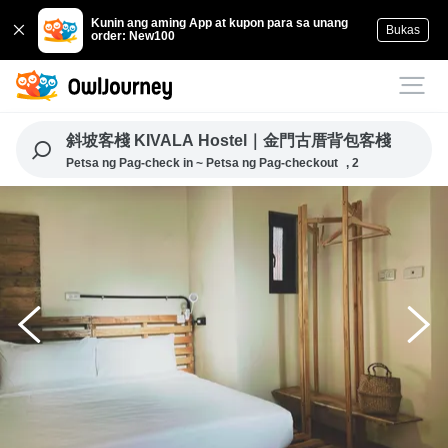
Kunin ang aming App at kupon para sa unang
Bukas
order: New100
斜坡客棧 KIVALA Hostel｜金門古厝背包客棧
Petsa ng Pag-check in ~ Petsa ng Pag-checkout
, 2