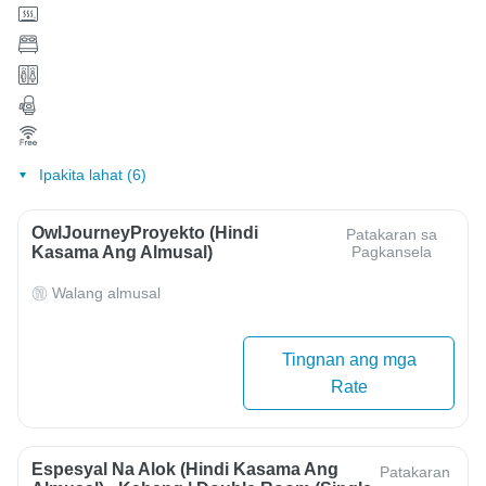
Ipakita lahat (6)
OwlJourneyProyekto (Hindi
Patakaran sa
Kasama Ang Almusal)
Pagkansela
Walang almusal
Tingnan ang mga
Rate
Espesyal Na Alok (Hindi Kasama Ang
Patakaran