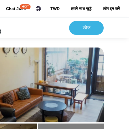
HOT
Chat JuJu
TWD
हमारे साथ जुड़ें
लॉग इन करें
खोज
)