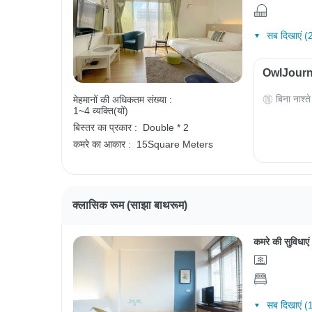
सब दिखाएं (
OwlJourney
बिना नाश्ते
मेहमानों की अधिकतम संख्या :
1~4 व्यक्ति(यों)
बिस्तर का प्रकार :
Double * 2
कमरे का आकार :
15Square Meters
क्लासिक रूम (साझा बाथरूम)
कमरे की सुविधाएं
सब दिखाएं (