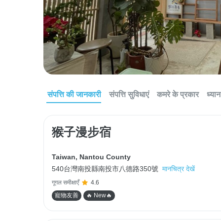
संपत्ति की जानकारी
संपत्ति सुविधाएं
कमरे के प्रकार
ध्यान 
猴子漫步宿
Taiwan
,
Nantou County
540台灣南投縣南投市八德路350號
मानचित्र देखें
गूगल समीक्षाएँ
4.6
寵物友善
🔥 New🔥