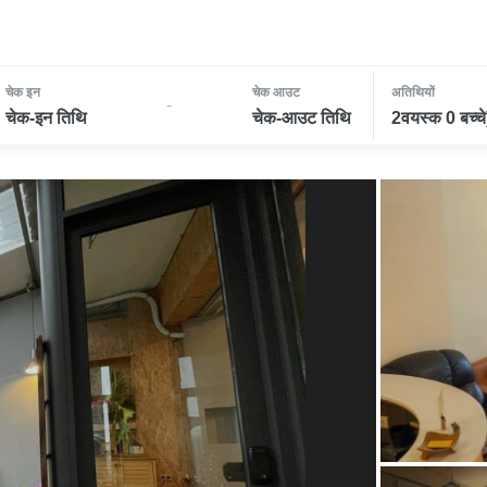
चेक इन
चेक आउट
अतिथियों
-
चेक-इन तिथि
चेक-आउट तिथि
2वयस्क 0 बच्चे