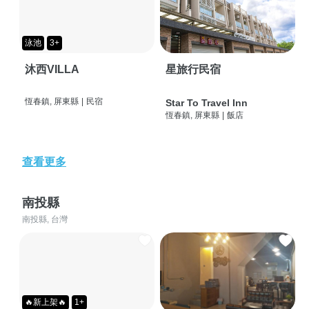
泳池
3+
沐西VILLA
星旅行民宿
恆春鎮, 屏東縣
|
民宿
Star To Travel Inn
恆春鎮, 屏東縣
|
飯店
查看更多
南投縣
南投縣, 台灣
🔥新上架🔥
1+