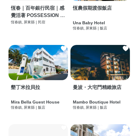
恆春｜百年銀行民宿｜感
恆農假期渡假飯店
覺活著 POSSESSION |
背包客棧 | 恆春必住特色
恆春鎮, 屏東縣
|
民宿
Una Baby Hotel
恆春鎮, 屏東縣
|
飯店
旅店 | HOSTEL |
墾丁米拉貝拉
曼波・大宅門精緻旅店
Mira Bella Guest House
Mambo Boutique Hotel
恆春鎮, 屏東縣
|
飯店
恆春鎮, 屏東縣
|
飯店