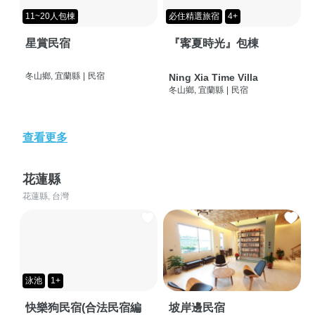
11~20人包棟
必住精選旅宿
4+
星賞民宿
『寗夏時光』包棟
冬山鄉, 宜蘭縣
|
民宿
Ning Xia Time Villa
冬山鄉, 宜蘭縣
|
民宿
查看更多
花蓮縣
花蓮縣, 台灣
泳池
1+
快樂狗民宿(合法民宿編
坡岸邊民宿