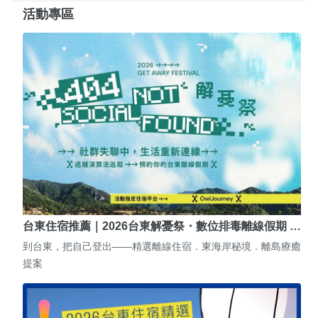
活動專區
台東住宿推薦｜2026台東解憂祭・數位排毒離線假期 …
到台東，把自己登出——精選離線住宿．東海岸秘境．離島療癒
提案