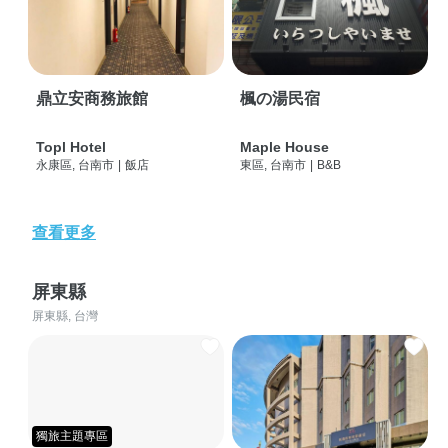
鼎立安商務旅館
楓の湯民宿
Topl Hotel
Maple House
永康區, 台南市
|
飯店
東區, 台南市
|
B&B
查看更多
屏東縣
屏東縣, 台灣
獨旅主題專區